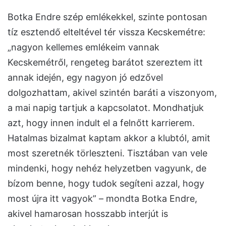
Botka Endre szép emlékekkel, szinte pontosan
tíz esztendő elteltével tér vissza Kecskemétre:
„nagyon kellemes emlékeim vannak
Kecskemétről, rengeteg barátot szereztem itt
annak idején, egy nagyon jó edzővel
dolgozhattam, akivel szintén baráti a viszonyom,
a mai napig tartjuk a kapcsolatot. Mondhatjuk
azt, hogy innen indult el a felnőtt karrierem.
Hatalmas bizalmat kaptam akkor a klubtól, amit
most szeretnék törleszteni. Tisztában van vele
mindenki, hogy nehéz helyzetben vagyunk, de
bízom benne, hogy tudok segíteni azzal, hogy
most újra itt vagyok” – mondta Botka Endre,
akivel hamarosan hosszabb interjút is