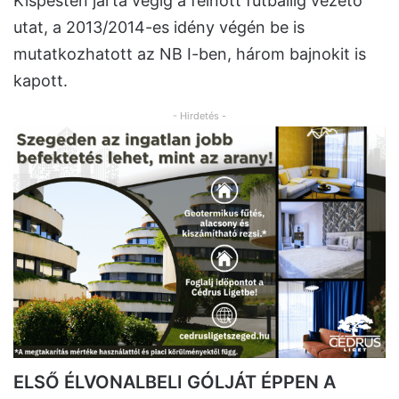
Kispesten járta végig a felnőtt futballig vezető
utat, a 2013/2014-es idény végén be is
mutatkozhatott az NB I-ben, három bajnokit is
kapott.
- Hirdetés -
ELSŐ ÉLVONALBELI GÓLJÁT ÉPPEN A