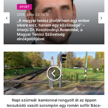
SPORT
SPORT
2026, május 31. 11:02
2026, július 23. 13:10
BL-döntő: a PSG nyert, Budapesten
szombaton már nem volt
tömegverekedés, de Párizsban durván
elszabadult az ünneplés
„A magyar tenisz jövője nem egy ember
Napi
sikere lesz, hanem egy közösségé” –
szürreál:
interjú Dr. Kosztoványi Rolanddal, a
kamionnal
Magyar Tenisz Szövetség
rongyolt
elnökjelöltjével
át
az
éppen
lecsukódó
vasúti
sorompón
Napi szürreál: kamionnal rongyolt át az éppen
egy
lecsukódó vasúti sorompón egy román sofőr Bács-