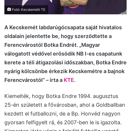
Fotó: Kecskeméti TE
A Kecskemét labdarúgócsapata saját hivatalos
oldalain jelentette be, hogy szerződtette a
Ferencvárostól Botka Endrét. „Magyar
válogatott védővel erősödik NB I-es csapatunk
kerete a téli átigazolási időszakban, Botka Endre
nyárig kölcsönbe érkezik Kecskemétre a bajnok
Ferencvárostól” – írta a
KTE
.
Kiemelték, hogy Botka Endre 1994. augusztus
25-én született a fővárosban, ahol a Goldballban
kezdett el futballozni, de a Bp. Honvéd nagyon
gyorsan felfigyelt rá, és 2007-ben le is igazolta.