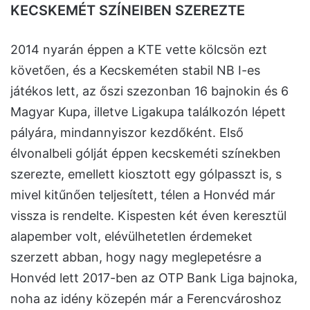
KECSKEMÉT SZÍNEIBEN SZEREZTE
2014 nyarán éppen a KTE vette kölcsön ezt
követően, és a Kecskeméten stabil NB I-es
játékos lett, az őszi szezonban 16 bajnokin és 6
Magyar Kupa, illetve Ligakupa találkozón lépett
pályára, mindannyiszor kezdőként. Első
élvonalbeli gólját éppen kecskeméti színekben
szerezte, emellett kiosztott egy gólpasszt is, s
mivel kitűnően teljesített, télen a Honvéd már
vissza is rendelte. Kispesten két éven keresztül
alapember volt, elévülhetetlen érdemeket
szerzett abban, hogy nagy meglepetésre a
Honvéd lett 2017-ben az OTP Bank Liga bajnoka,
noha az idény közepén már a Ferencvároshoz