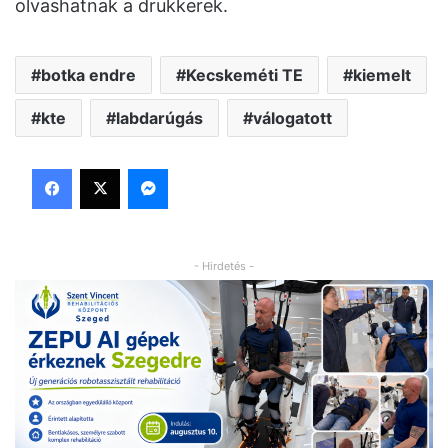
olvashatnak a drukkerek.
botka endre
Kecskeméti TE
kiemelt
kte
labdarúgás
válogatott
Facebook
X
Messenger
- Hirdetés -