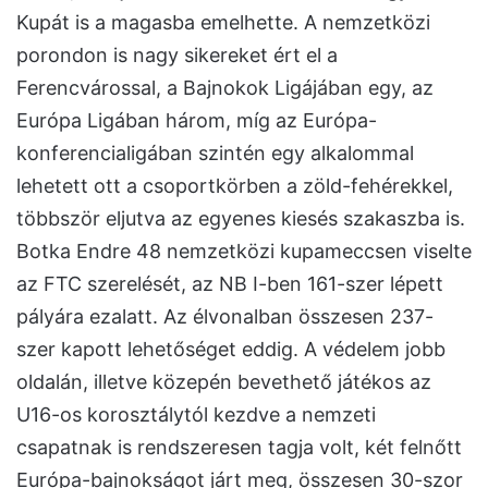
Kupát is a magasba emelhette. A nemzetközi
porondon is nagy sikereket ért el a
Ferencvárossal, a Bajnokok Ligájában egy, az
Európa Ligában három, míg az Európa-
konferencialigában szintén egy alkalommal
lehetett ott a csoportkörben a zöld-fehérekkel,
többször eljutva az egyenes kiesés szakaszba is.
Botka Endre 48 nemzetközi kupameccsen viselte
az FTC szerelését, az NB I-ben 161-szer lépett
pályára ezalatt. Az élvonalban összesen 237-
szer kapott lehetőséget eddig. A védelem jobb
oldalán, illetve közepén bevethető játékos az
U16-os korosztálytól kezdve a nemzeti
csapatnak is rendszeresen tagja volt, két felnőtt
Európa-bajnokságot járt meg, összesen 30-szor