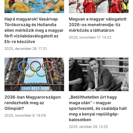
Hajrá magyarok! Vasárnap
Megvan a magyar válogatott
Törökország és Hollandia
2026-os menetrendje: tíz
ellen mérkőzik meg a magyar
mérkőzés a láthatáron
férfi vízilabdaválogatott az
2025, november 17. 14:22
Eb-re készülve
2025, december 28. 17:21
2036-ban Magyarországon
„Betölthetetlen űrt hagy
rendezhetik meg az
maga után” – magyar
Olimpiát?
sportvezető, és családja halt
meg a kenyai repülőgép-
2025, november 9. 14:09
balesetben
2025, október 29. 12:25