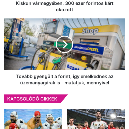
román
Kiskun vármegyében, 300 ezer forintos kárt
sofőr
okozott
Bács-
Kiskun
Tovább
vármegyében,
gyengült
300
a
ezer
forint,
forintos
így
kárt
emelkednek
okozott
az
üzemanyagárak
is
-
Tovább gyengült a forint, így emelkednek az
mutatjuk,
üzemanyagárak is - mutatjuk, mennyivel
mennyivel
KAPCSOLÓDÓ CIKKEK