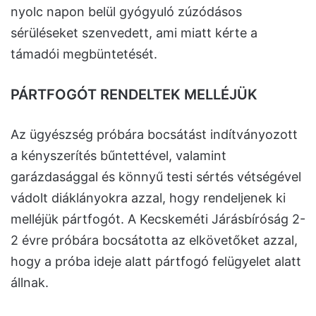
nyolc napon belül gyógyuló zúzódásos
sérüléseket szenvedett, ami miatt kérte a
támadói megbüntetését.
PÁRTFOGÓT RENDELTEK MELLÉJÜK
Az ügyészség próbára bocsátást indítványozott
a kényszerítés bűntettével, valamint
garázdasággal és könnyű testi sértés vétségével
vádolt diáklányokra azzal, hogy rendeljenek ki
melléjük pártfogót. A Kecskeméti Járásbíróság 2-
2 évre próbára bocsátotta az elkövetőket azzal,
hogy a próba ideje alatt pártfogó felügyelet alatt
állnak.