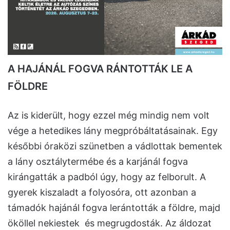
A HAJÁNÁL FOGVA RÁNTOTTÁK LE A
FÖLDRE
Az is kiderült, hogy ezzel még mindig nem volt
vége a hetedikes lány megpróbáltatásainak. Egy
későbbi óraközi szünetben a vádlottak bementek
a lány osztálytermébe és a karjánál fogva
kirángatták a padból úgy, hogy az felborult. A
gyerek kiszaladt a folyosóra, ott azonban a
támadók hajánál fogva lerántották a földre, majd
ököllel nekiestek és megrugdosták. Az áldozat