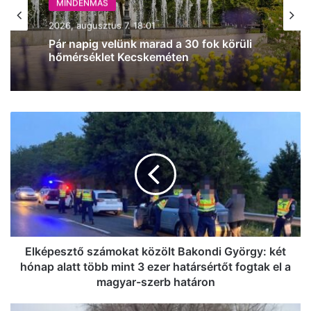
MINDENMÁS
2026, augusztus 7. 18:01
Pár napig velünk marad a 30 fok körüli
hőmérséklet Kecskeméten
Elképesztő
számokat
közölt
Bakondi
György:
két
hónap
alatt
több
mint
Elképesztő számokat közölt Bakondi György: két
3
hónap alatt több mint 3 ezer határsértőt fogtak el a
ezer
magyar-szerb határon
határsértőt
fogtak
Halálos