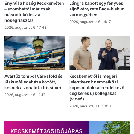
Enyhül a hőség Kecskeméten
Lángra kapott egy fenyves
– szombattól már csak
aljnövényzete Bács-kiskun
másodfokú lesz a
vármegyében
hőségriasztás
2026, augusztus 6. 14:17
2026, augusztus 6. 17:48
Avartűz tombol Városföld és
Kecskemétről is megéri
Kiskunfélegyháza között,
jelentkezni: nemzetközi
késnek a vonatok (frissítve)
kapcsolatokkal rendelkező
cég keres új kollégákat
2026, augusztus 6. 11:17
(videó)
2026, augusztus 6. 10:19
KECSKEMÉT365 IDŐJÁRÁS