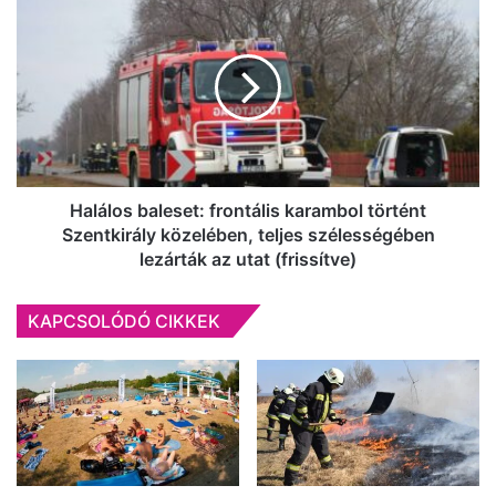
el
baleset:
a
frontális
magyar-
karambol
szerb
történt
határon
Szentkirály
közelében,
teljes
szélességében
lezárták
Halálos baleset: frontális karambol történt
az
Szentkirály közelében, teljes szélességében
utat
lezárták az utat (frissítve)
(frissítve)
KAPCSOLÓDÓ CIKKEK