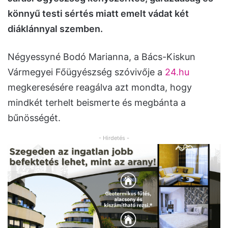
könnyű testi sértés miatt emelt vádat két
diáklánnyal szemben.
Négyessyné Bodó Marianna, a Bács-Kiskun
Vármegyei Főügyészség szóvivője a
24.hu
megkeresésére reagálva azt mondta, hogy
mindkét terhelt beismerte és megbánta a
bűnösségét.
- Hirdetés -