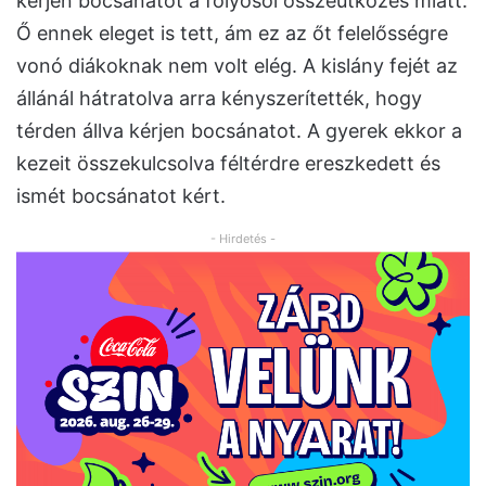
kérjen bocsánatot a folyosói összeütközés miatt.
Ő ennek eleget is tett, ám ez az őt felelősségre
vonó diákoknak nem volt elég. A kislány fejét az
állánál hátratolva arra kényszerítették, hogy
térden állva kérjen bocsánatot. A gyerek ekkor a
kezeit összekulcsolva féltérdre ereszkedett és
ismét bocsánatot kért.
- Hirdetés -