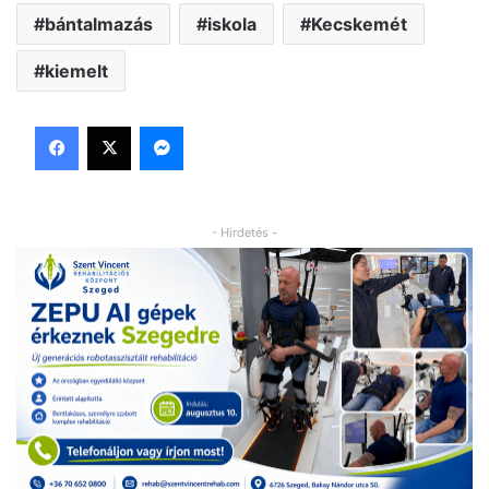
bántalmazás
iskola
Kecskemét
kiemelt
Facebook
X
Messenger
- Hirdetés -