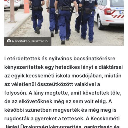
A borítókép illusztráció.
Letérdeltettek és nyilvános bocsánatkérésre
kényszerítettek egy hetedikes lányt a diáktársai
az egyik kecskeméti iskola mosdójában, miután
az véletlenül összeütközött valakivel a
folyosón. A lány megtette, amit követeltek tőle,
de az elkövetőknek még ez sem volt elég. A
későbbi szünetben megverték és még meg is
rugdosták a gyereket a tettesek. A Kecskeméti
Járási Ügyészség kényszerítés, garázdaság és