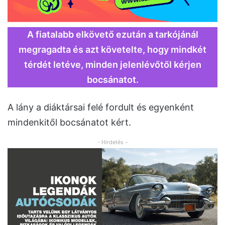
A fiatalabb elkövető ezután a tarkójánál
megragadta és azt követelte, hogy mindkét
térdét letéve, minden jelenlévőtől kérjen
bocsánatot.
A lány a diáktársai felé fordult és egyenként
mindenkitől bocsánatot kért.
- Hirdetés -