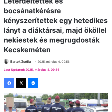
Letérdeltettek és
bocsánatkérésre
kényszerítettek egy hetedikes
lányt a diáktársai, majd ököllel
nekiestek és megrugdosták
Kecskeméten
Bartok Zsófia
2025, március 4. 09:56
Last Updated: 2025, március 4. 09:56
Facebook
X
Messenger