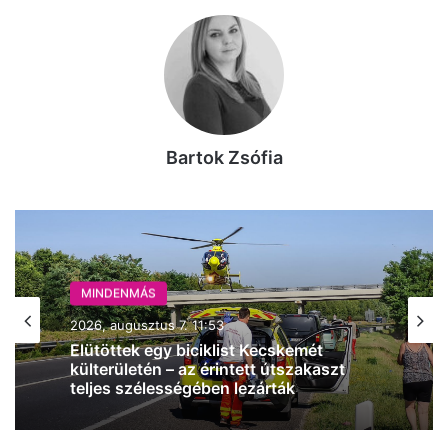
Bartok Zsófia
MINDENMÁS
MINDENMÁS
2026, augusztus 7. 11:32
2026, augusztus 7. 11:53
Négyes karambol történt az M5-ösön,
alakul a torlódás