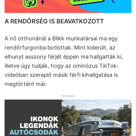
A RENDŐRSÉG IS BEAVATKOZOTT
A nő otthonánál a Blikk munkatársai ma egy
rendőrfurgonba botlottak. Mint kiderült, az
elhunyt asszony férjét éppen ma hallgatták ki,
illetve úgy tudják, hogy az ominózus TikTok-
videóban szereplő másik férfi kihallgatása is
megtörtént már.
- Hirdetés -