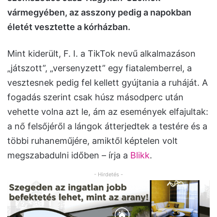
vármegyében, az asszony pedig a napokban
életét vesztette a kórházban.
Mint kiderült, F. I. a TikTok nevű alkalmazáson
„játszott”, „versenyzett” egy fiatalemberrel, a
vesztesnek pedig fel kellett gyújtania a ruháját. A
fogadás szerint csak húsz másodperc után
vehette volna azt le, ám az események elfajultak:
a nő felsőjéről a lángok átterjedtek a testére és a
többi ruhaneműjére, amiktől képtelen volt
megszabadulni időben – írja a
Blikk
.
- Hirdetés -