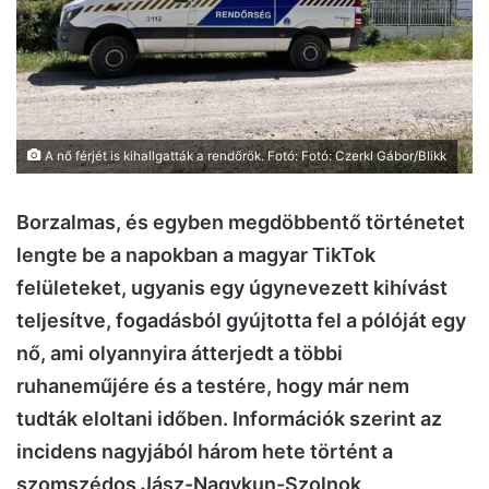
A nő férjét is kihallgatták a rendőrök. Fotó: Fotó: Czerkl Gábor/Blikk
Borzalmas, és egyben megdöbbentő történetet
lengte be a napokban a magyar TikTok
felületeket, ugyanis egy úgynevezett kihívást
teljesítve, fogadásból gyújtotta fel a pólóját egy
nő, ami olyannyira átterjedt a többi
ruhaneműjére és a testére, hogy már nem
tudták eloltani időben. Információk szerint az
incidens nagyjából három hete történt a
szomszédos Jász-Nagykun-Szolnok