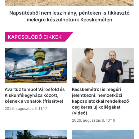
készülhetünk
Kecskeméten
Napsütésből nem lesz hiány, pénteken is tikkasztó
melegre készülhetünk Kecskeméten
KAPCSOLÓDÓ CIKKEK
Avartűz tombol Városföld és
Kecskemétről is megéri
Kiskunfélegyháza között,
jelentkezni: nemzetközi
késnek a vonatok (frissítve)
kapcsolatokkal rendelkező
cég keres új kollégákat
2026, augusztus 6. 11:17
(videó)
2026, augusztus 6. 10:19