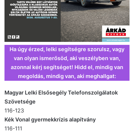
Ha úgy érzed, lelki segítségre szorulsz, vagy
van olyan ismerősöd, aki veszélyben van,
azonnal kérj segítséget! Hidd el, mindig van
megoldás, mindig van, aki meghallgat:
Magyar Lelki Elsősegély Telefonszolgálatok
Szövetsége
116-123
Kék Vonal gyermekkrízis alapítvány
116-111