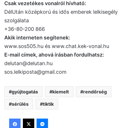
Csak vezetékes vonalról hívható:
DélUtán középkorú és idős emberek lelkisegély
szolgálata
+36-80-200 866
Akik interneten segítenek:
www.sos505.hu és www.chat.kek-vonal.hu
E-mail címek, ahová írásban fordulhatsz:
delutan@delutan.hu
sos.lelkiposta@gmail.com
gyújtogatás
kiemelt
rendőrség
sérülés
tiktik
Facebook
X
Messenger