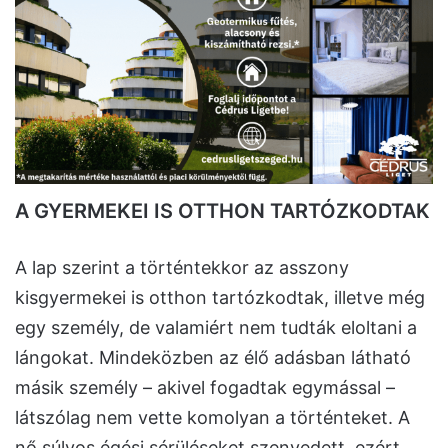
A GYERMEKEI IS OTTHON TARTÓZKODTAK
A lap szerint a történtekkor az asszony
kisgyermekei is otthon tartózkodtak, illetve még
egy személy, de valamiért nem tudták eloltani a
lángokat. Mindeközben az élő adásban látható
másik személy – akivel fogadtak egymással –
látszólag nem vette komolyan a történteket. A
nő súlyos égési sérüléseket szenvedett, ezért