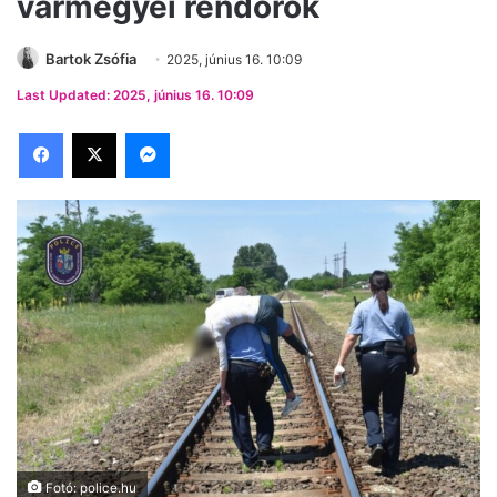
vármegyei rendőrök
Bartok Zsófia
2025, június 16. 10:09
Last Updated: 2025, június 16. 10:09
Facebook
X
Messenger
Fotó: police.hu