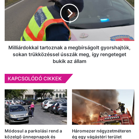
egy
a
mosollyal
megbírságolt
éppen
gyorshajtók,
zavarba
sokan
hozható
trükközéssel
ez
ússzák
a
meg,
nap
így
Milliárdokkal tartoznak a megbírságolt gyorshajtók,
is!
rengeteget
sokan trükközéssel ússzák meg, így rengeteget
bukik
bukik az állam
az
állam
KAPCSOLÓDÓ CIKKEK
Módosul a parkolási rend a
Háromezer négyzetméteren
közelgő ünnepnapok és
ég egy vágástéri terület