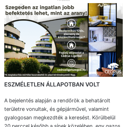
ESZMÉLETLEN ÁLLAPOTBAN VOLT
A bejelentés alapján a rendőrök a behatárolt
területre vonultak, és gépjárművel, valamint
gyalogosan megkezdték a keresést. Körülbelül
20 perccel később a sínek közelében, egy gazos