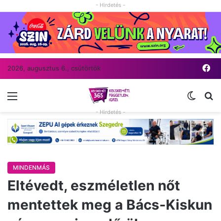
- Hirdetés -
Fa
2026, augusztus 6., csütörtök
Menü
Switch
Ke
- Hirdetés -
MINDENMÁS
Eltévedt, eszméletlen nőt
mentettek meg a Bács-Kiskun