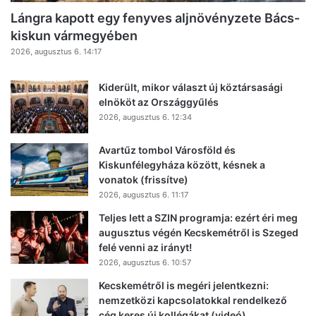
Lángra kapott egy fenyves aljnövényzete Bács-
kiskun vármegyében
2026, augusztus 6. 14:17
Kiderült, mikor választ új köztársasági
elnököt az Országgyűlés
2026, augusztus 6. 12:34
Avartűz tombol Városföld és
Kiskunfélegyháza között, késnek a
vonatok (frissítve)
2026, augusztus 6. 11:17
Teljes lett a SZIN programja: ezért éri meg
augusztus végén Kecskemétről is Szeged
felé venni az irányt!
2026, augusztus 6. 10:57
Kecskemétről is megéri jelentkezni:
nemzetközi kapcsolatokkal rendelkező
cég keres új kollégákat (videó)