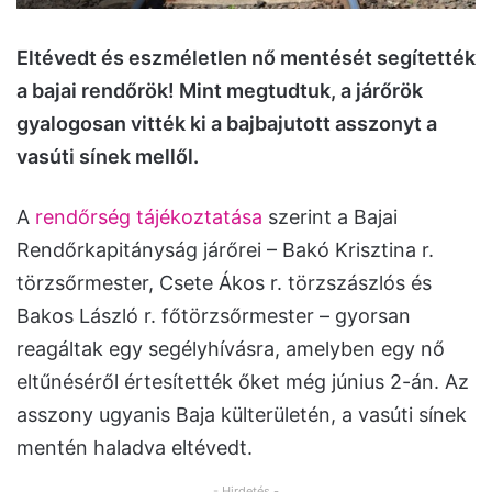
Eltévedt és eszméletlen nő mentését segítették
a bajai rendőrök! Mint megtudtuk, a járőrök
gyalogosan vitték ki a bajbajutott asszonyt a
vasúti sínek mellől.
A
rendőrség tájékoztatása
szerint a Bajai
Rendőrkapitányság járőrei – Bakó Krisztina r.
törzsőrmester, Csete Ákos r. törzszászlós és
Bakos László r. főtörzsőrmester – gyorsan
reagáltak egy segélyhívásra, amelyben egy nő
eltűnéséről értesítették őket még június 2-án. Az
asszony ugyanis Baja külterületén, a vasúti sínek
mentén haladva eltévedt.
- Hirdetés -