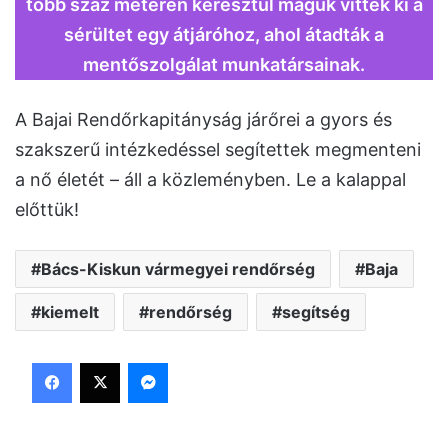
több száz méteren keresztül maguk vitték ki a
sérültet egy átjáróhoz, ahol átadták a
mentőszolgálat munkatársainak.
A Bajai Rendőrkapitányság járőrei a gyors és
szakszerű intézkedéssel segítettek megmenteni
a nő életét – áll a közleményben. Le a kalappal
előttük!
Bács-Kiskun vármegyei rendőrség
Baja
kiemelt
rendőrség
segítség
Facebook
X
Messenger