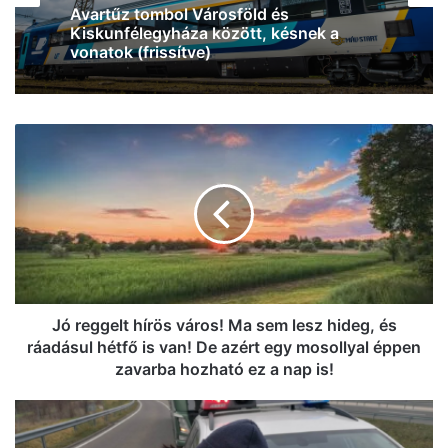
2026, augusztus 6. 10:19
Avartűz tombol Városföld és
Kiskunfélegyháza között, késnek a
vonatok (frissítve)
Kecskemétről is megéri jelentkezni:
Jó
nemzetközi kapcsolatokkal rendelkező
reggelt
cég keres új kollégákat (videó)
hírös
város!
Ma
sem
lesz
hideg,
és
ráadásul
Jó reggelt hírös város! Ma sem lesz hideg, és
hétfő
ráadásul hétfő is van! De azért egy mosollyal éppen
is
zavarba hozható ez a nap is!
van!
De
Milliárdokkal
azért
tartoznak