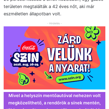
területen megtalálták a 42 éves nőt, aki már
eszméletlen állapotban volt.
- Hirdetés -
Mivel a helyszín mentőautóval nehezen volt
megközelíthető, a rendőrök a sínek mentén,