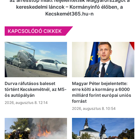
az árrésstop miatt feljelentették Magyarországot a
feljelentették
kereskedelmi láncok – Kormányinfó élőben, a
Magyarországot
Kecskemét365.hu-n
a
kereskedelmi
KAPCSOLÓDÓ CIKKEK
láncok
–
Kormányinfó
élőben,
a
Kecskemét365.hu-
n
Durva ráfutásos baleset
Magyar Péter bejelentette:
történt Kecskemétnél, az M5-
erre költi a kormány a 6000
ös autópályán
milliárd forint európai uniós
forrást
2026, augusztus 8. 12:14
2026, augusztus 8. 10:54