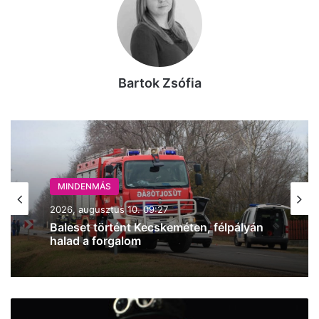
Bartok Zsófia
MINDENMÁS
2026, augusztus 10. 09:27
Baleset történt Kecskeméten, félpályán
halad a forgalom
Kórházban