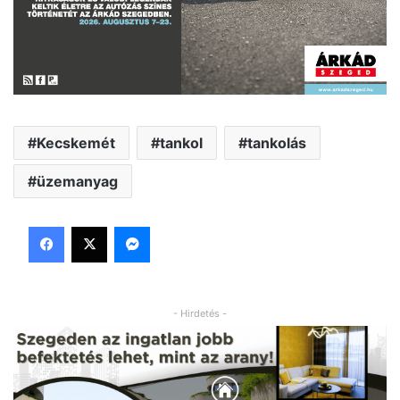
Kecskemét
tankol
tankolás
üzemanyag
Facebook
X
Messenger
- Hirdetés -