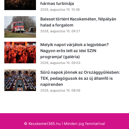
hármas turbinája
2026, augusztus 10. 10:36
Baleset történt Kecskeméten, félpályán
halad a forgalom
2026, augusztus 10. 09:27
Melyik napot várjátok a legjobban?
Nagyon erős lett az idei SZIN
programja! (galéria)
2026, augusztus 10. 09:03
Sűrű napok jönnek az Országgyűlésben:
TEK, pedagógusok és az új államfő is
napirenden
2026, augusztus 10. 08:09
© Kecskemet365.hu I Minden jog fenntartva!