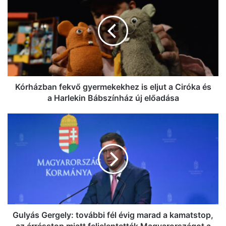
fekvő
gyermekekhez
is
eljut
a
Ciróka
és
a
Harlekin
Kórházban fekvő gyermekekhez is eljut a Ciróka és
Bábszínház
a Harlekin Bábszínház új előadása
új
előadása
Gulyás
Gergely:
további
fél
évig
marad
a
kamatstop,
az
árrésstop
Gulyás Gergely: további fél évig marad a kamatstop,
miatt