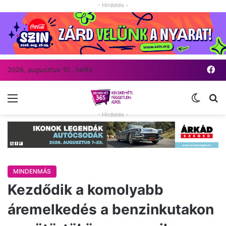
- Hirdetés -
Fa
2026, augusztus 10., hétfő
Menü
Switch
Ke
- Hirdetés -
MINDENMÁS
Kezdődik a komolyabb
áremelkedés a benzinkutakon