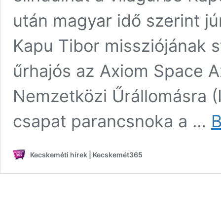
után magyar idő szerint jú
Kapu Tibor missziójának s
űrhajós az Axiom Space Ax
Nemzetközi Űrállomásra (I
csapat parancsnoka a …
B
Kecskeméti hírek | Kecskemét365