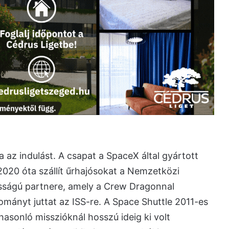
 az indulást. A csapat a SpaceX által gyártott
020 óta szállít űrhajósokat a Nemzetközi
sságú partnere, amely a Crew Dragonnal
mányt juttat az ISS-re. A Space Shuttle 2011-es
hasonló misszióknál hosszú ideig ki volt