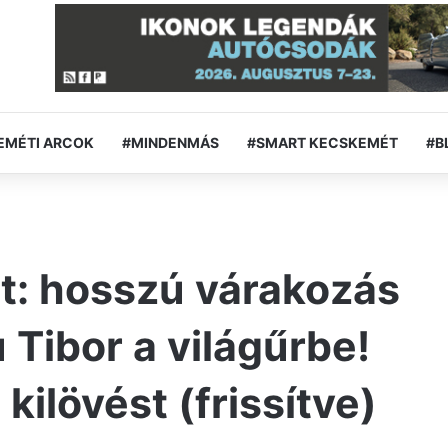
EMÉTI ARCOK
#MINDENMÁS
#SMART KECSKEMÉT
#B
at: hosszú várakozás
 Tibor a világűrbe!
kilövést (frissítve)