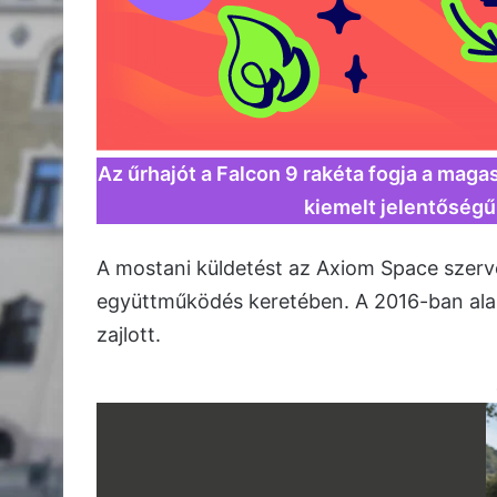
Az űrhajót a Falcon 9 rakéta fogja a maga
kiemelt jelentőségű
A mostani küldetést az Axiom Space szerv
együttműködés keretében. A 2016-ban alap
zajlott.