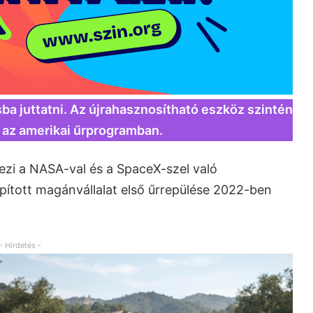
sba juttatni. Az újrahasznosítható eszköz szintén
 az amerikai űrprogramban.
ezi a NASA-val és a SpaceX-szel való
ított magánvállalat első űrrepülése 2022-ben
- Hirdetés -