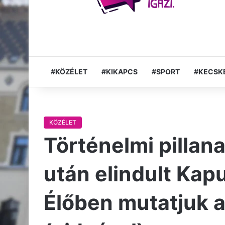
#KÖZÉLET
#KIKAPCS
#SPORT
#KECSK
KÖZÉLET
Történelmi pillan
után elindult Kapu
Élőben mutatjuk a 