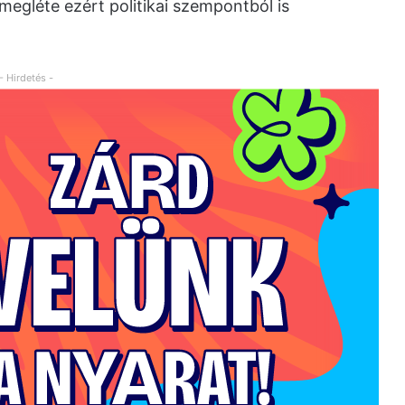
megléte ezért politikai szempontból is
- Hirdetés -