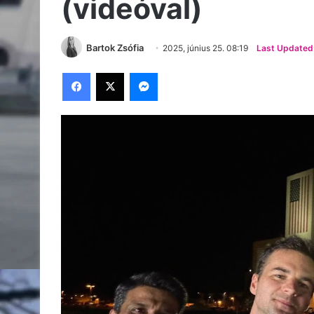
(videóval)
Bartok Zsófia
2025, június 25. 08:19
Last Updated:
Facebook
X
Messenger