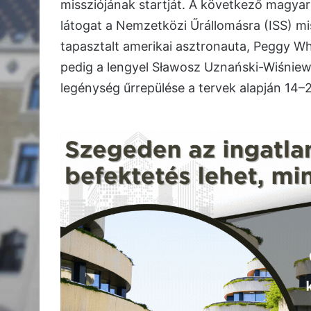
missziójának startját. A következő magya
látogat a Nemzetközi Űrállomásra (ISS) m
tapasztalt amerikai asztronauta, Peggy Whi
pedig a lengyel Sławosz Uznański-Wiśniews
legénység űrrepülése a tervek alapján 14–2