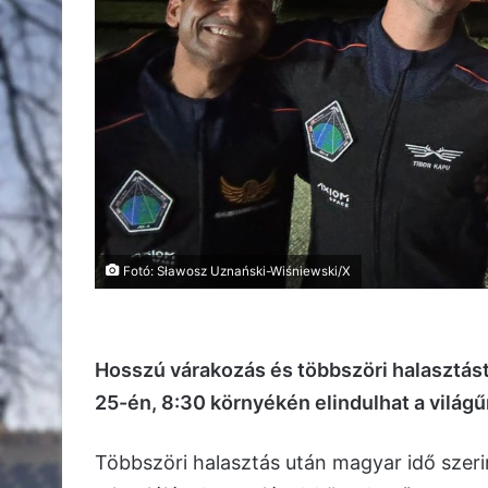
Fotó: Sławosz Uznański-Wiśniewski/X
Hosszú várakozás és többszöri halasztást
25-én, 8:30 környékén elindulhat a világű
Többszöri halasztás után magyar idő szerin