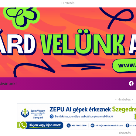
- Hirdetés -
kívánunk!
- Hirdetés -
- Hirdetés -