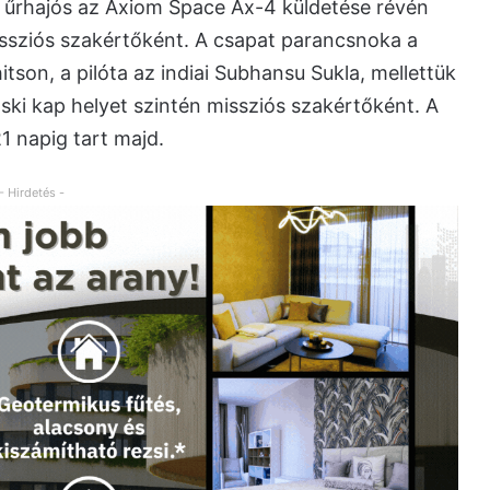
r űrhajós az Axiom Space Ax-4 küldetése révén
issziós szakértőként. A csapat parancsnoka a
tson, a pilóta az indiai Subhansu Sukla, mellettük
ki kap helyet szintén missziós szakértőként. A
1 napig tart majd.
- Hirdetés -