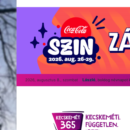
László
2026, augusztus 8., szombat
, boldog névnapot 