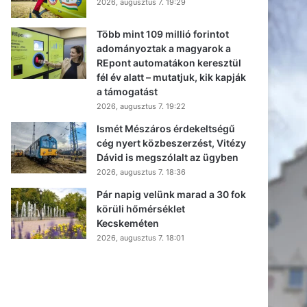
2026, augusztus 7. 19:29
Több mint 109 millió forintot
adományoztak a magyarok a
REpont automatákon keresztül
fél év alatt – mutatjuk, kik kapják
a támogatást
2026, augusztus 7. 19:22
Ismét Mészáros érdekeltségű
cég nyert közbeszerzést, Vitézy
Dávid is megszólalt az ügyben
2026, augusztus 7. 18:36
Pár napig velünk marad a 30 fok
körüli hőmérséklet
Kecskeméten
2026, augusztus 7. 18:01