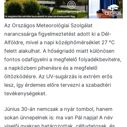
Az Országos Meteorológiai Szolgálat
narancssárga figyelmeztetést adott ki a Dél-
Alföldre, mivel a napi középhőmérséklet 27 °C
felett alakulhat. A hőségriadó miatt különösen
fontos odafigyelni a megfelelő folyadékbevitelre,
a napközbeni pihenésre és a megfelelő
öltözködésre. Az UV-sugárzás is extrém erős
lesz, így érdemes előre tervezni a szabadtéri
tevékenységeket.
Június 30-án nemcsak a nyár tombol, hanem
sokan ünnepelnek is: ma van Pál napja! A név
viselői gyakran határozottak, céltudatosak, és