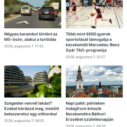
Négyes karambol történt az
Több mint 6000 gyerek
M5-ösön, alakul a torlódás
sportolását támogatja a
kecskeméti Mercedes-Benz
2026, augusztus 7. 11:32
Gyár TAO-programja
2026, augusztus 7. 10:27
Szegeden vennél lakást?
Napi pakk: pénteken
Ezeket kérdezd meg, mielőtt
hidegfront érkezik
beleszeretsz egy otthonba!
Kecskemétre Báthori
Erzsébet születésnapján
2026, augusztus 7. 08:25
2026, augusztus 7. 06:30