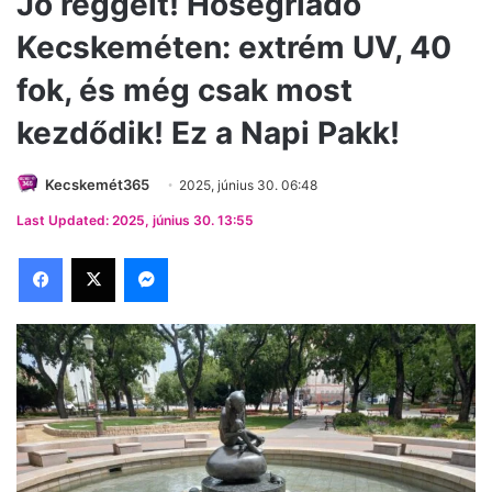
Jó reggelt! Hőségriadó
Kecskeméten: extrém UV, 40
fok, és még csak most
kezdődik! Ez a Napi Pakk!
Kecskemét365
2025, június 30. 06:48
Last Updated: 2025, június 30. 13:55
Facebook
X
Messenger