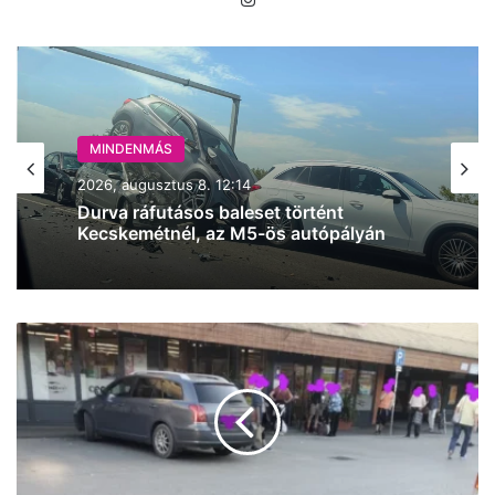
MINDENMÁS
2026, augusztus 8. 12:14
Durva ráfutásos baleset történt
Kecskemétnél, az M5-ös autópályán
Reggel
6:27-
kor
már
gyűlik
a
sor