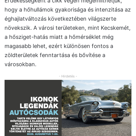
Érdekességként a cikk végén megemlíthetjük,
hogy a hőhullámok gyakorisága és intenzitása az
éghajlatváltozás következtében világszerte
növekszik. A városi területeken, mint Kecskemét,
a hősziget-hatás miatt a hőmérséklet még
magasabb lehet, ezért különösen fontos a
zöldterületek fenntartása és bővítése a
városokban.
- Hirdetés -