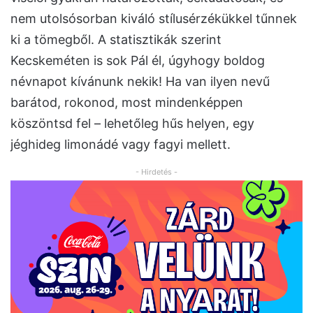
nem utolsósorban kiváló stílusérzékükkel tűnnek
ki a tömegből. A statisztikák szerint
Kecskeméten is sok Pál él, úgyhogy boldog
névnapot kívánunk nekik! Ha van ilyen nevű
barátod, rokonod, most mindenképpen
köszöntsd fel – lehetőleg hűs helyen, egy
jéghideg limonádé vagy fagyi mellett.
- Hirdetés -