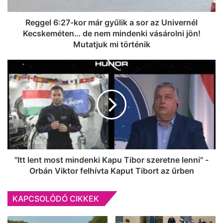
az
Univernél
Kecskeméten…
Reggel 6:27-kor már gyűlik a sor az Univernél
de
Kecskeméten… de nem mindenki vásárolni jön!
nem
Mutatjuk mi történik
mindenki
vásárolni
"Itt
jön!
lent
Mutatjuk
most
mi
mindenki
történik
Kapu
Tibor
szeretne
lenni"
-
Orbán
"Itt lent most mindenki Kapu Tibor szeretne lenni" -
Viktor
Orbán Viktor felhívta Kaput Tibort az űrben
felhívta
Kaput
KAPCSOLÓDÓ CIKKEK
Tibort
az
űrben