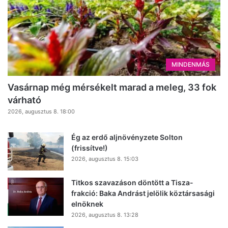
MINDENMÁS
Vasárnap még mérsékelt marad a meleg, 33 fok
várható
2026, augusztus 8. 18:00
Ég az erdő aljnövényzete Solton
(frissítve!)
2026, augusztus 8. 15:03
Titkos szavazáson döntött a Tisza-
frakció: Baka Andrást jelölik köztársasági
elnöknek
2026, augusztus 8. 13:28