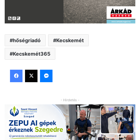
hőségriadó
Kecskemét
Kecskemét365
Facebook
X
Messenger
- Hirdetés -