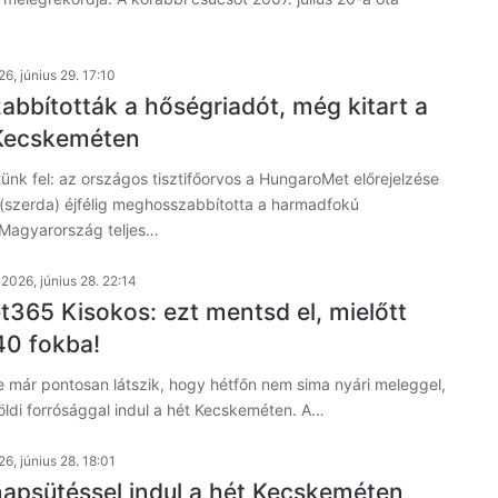
6, június 29. 17:10
bbították a hőségriadót, még kitart a
 Kecskeméten
nk fel: az országos tisztifőorvos a HungaroMet előrejelzése
1. (szerda) éjfélig meghosszabbította a harmadfokú
 Magyarország teljes…
2026, június 28. 22:14
365 Kisokos: ezt mentsd el, mielőtt
40 fokba!
 már pontosan látszik, hogy hétfőn nem sima nyári meleggel,
öldi forrósággal indul a hét Kecskeméten. A…
6, június 28. 18:01
napsütéssel indul a hét Kecskeméten