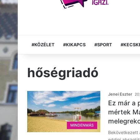
#KÖZÉLET
#KIKAPCS
#SPORT
#KECSK
hőségriadó
Jenei Eszter
202
Ez már a 
mértek Ma
melegrek
MINDENMÁS
Bekövetkezett 
eddigi abszolút