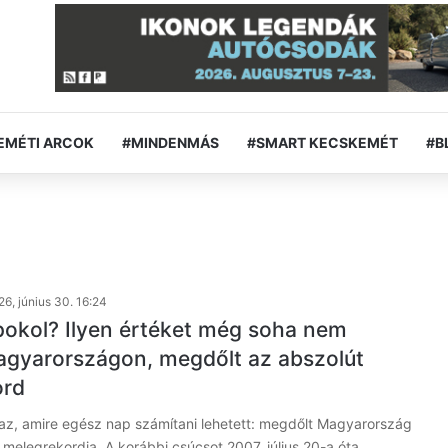
EMÉTI ARCOK
#MINDENMÁS
#SMART KECSKEMÉT
#B
6, június 30. 16:24
pokol? Ilyen értéket még soha nem
gyarországon, megdőlt az abszolút
ord
az, amire egész nap számítani lehetett: megdőlt Magyarország
 melegrekordja. A korábbi csúcsot 2007. július 20-a óta