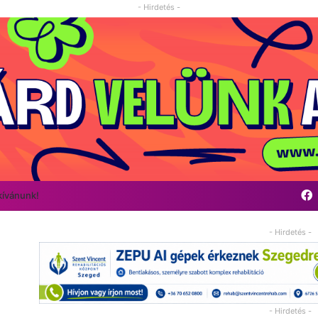
- Hirdetés -
kívánunk!
- Hirdetés -
- Hirdetés -