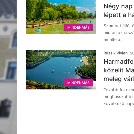
Négy nap 
lépett a 
Szombat éjfélt
MINDENMÁS
miután az orsz
emelte a…
Ruzsik Vivien
20
Harmadfok
közelít M
meleg vár
MINDENMÁS
Tovább fokozód
meghosszabbíto
következő nap