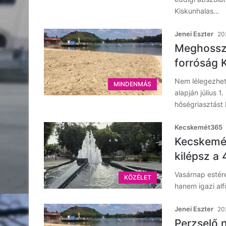
Kiskunhalas…
Jenei Eszter
202
Meghossza
forróság
Nem lélegezhetü
MINDENMÁS
alapján július 
hőségriasztást
Kecskemét365
Kecskemét
kilépsz a 
Vasárnap estére
KÖZÉLET
hanem igazi alf
Jenei Eszter
202
Perzselő 