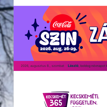
László
2026, augusztus 8., szombat
, boldog névnapot 