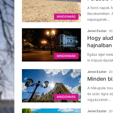
A forró napok f
Kecskeméten. Az
MINDENMÁS
napsugarak…
Jenei Eszter
202
Hogy alud
hajnalban 
Egész éjjel me
MINDENMÁS
is trópusi éjsza
Jenei Eszter
202
Minden bi
A hőkupola tov
és száz ágra s
MINDENMÁS
vigyázzatok…
Jenei Eszter
202