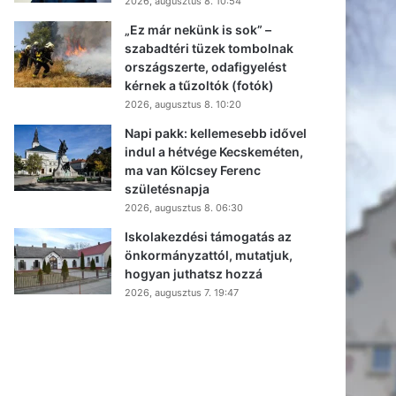
2026, augusztus 8. 10:54
„Ez már nekünk is sok” –
szabadtéri tüzek tombolnak
országszerte, odafigyelést
kérnek a tűzoltók (fotók)
2026, augusztus 8. 10:20
Napi pakk: kellemesebb idővel
indul a hétvége Kecskeméten,
ma van Kölcsey Ferenc
születésnapja
2026, augusztus 8. 06:30
Iskolakezdési támogatás az
önkormányzattól, mutatjuk,
hogyan juthatsz hozzá
2026, augusztus 7. 19:47