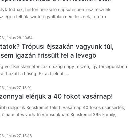
olytatódnak, hétfőn perzselő napsütésben lesz részünk
 égen felhők szinte egyáltalán nem lesznek, a forró
6, június 28. 10:54
tatok? Trópusi éjszakán vagyunk túl,
sem igazán frissült fel a levegő
leg volt Kecskeméten: az ország nagy részén, így térségünkben
kát hozott a hőség. Ez azt jelenti,…
6, június 27. 18:01
zonnyal elérjük a 40 fokot vasárnap!
ább dolgozik Kecskemét felett, vasárnap 40 fokos csúcsérték,
ütő napsütés várható városunkban. Kecskemét365 Family,
6, június 27. 13:18