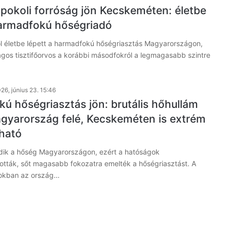
pokoli forróság jön Kecskeméten: életbe
harmadfokú hőségriadó
ől életbe lépett a harmadfokú hőségriasztás Magyarországon,
ágos tisztifőorvos a korábbi másodfokról a legmagasabb szintre
26, június 23. 15:46
ú hőségriasztás jön: brutális hőhullám
agyarország felé, Kecskeméten is extrém
ható
ik a hőség Magyarországon, ezért a hatóságok
tták, sőt magasabb fokozatra emelték a hőségriasztást. A
okban az ország…