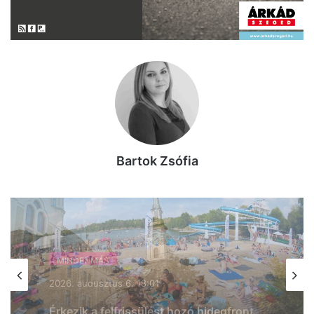
Bartok Zsófia
MINDENMÁS
2026, augusztus 6. 17:48
Enyhül a hőség Kecskeméten –
szombattól már csak másodfokú lesz a