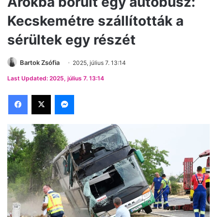
Árokba borult egy autóbusz:
Kecskemétre szállították a
sérültek egy részét
Bartok Zsófia
2025, július 7. 13:14
Last Updated: 2025, július 7. 13:14
Facebook
X
Messenger