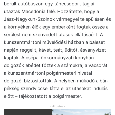
borult autóbuszon egy tánccsoport tagjai
utaztak Macedónia felé. Hozzátette, hogy a
Jász-Nagykun-Szolnok vármegyei településen és
a környéken élők egy emberként fogtak össze a
sérülést nem szenvedett utasok ellátásáért. A
kunszentmártoni művelődési házban a baleset
napján reggelit, kávét, teát, üdítőt, ásványvizet
kaptak. A csépai önkormányzati konyhán
dolgozók ebédet főztek a számukra, a vacsorát
a kunszentmártoni polgármesteri hivatal
dolgozói biztosították. A helyben működő albán
pékség szendviccsel látta el az utasokat indulás
előtt – tájékoztatott a polgármester.
- Hirdetés -