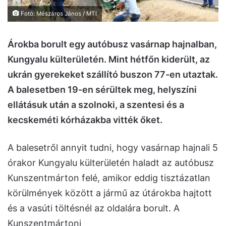
Fotó: Mészáros János / MTI
Árokba borult egy autóbusz vasárnap hajnalban,
Kungyalu külterületén. Mint hétfőn kiderült, az
ukrán gyerekeket szállító buszon 77-en utaztak.
A balesetben 19-en sérültek meg, helyszíni
ellátásuk után a szolnoki, a szentesi és a
kecskeméti kórházakba vitték őket.
A balesetről annyit tudni, hogy vasárnap hajnali 5
órakor Kungyalu külterületén haladt az autóbusz
Kunszentmárton felé, amikor eddig tisztázatlan
körülmények között a jármű az útárokba hajtott
és a vasúti töltésnél az oldalára borult. A
Kunszentmártoni