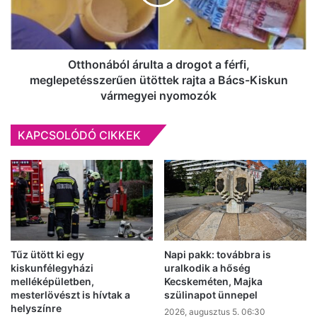
férfi,
meglepetésszerűen
ütöttek
rajta
a
Otthonából árulta a drogot a férfi,
Bács-
meglepetésszerűen ütöttek rajta a Bács-Kiskun
Kiskun
vármegyei nyomozók
vármegyei
nyomozók
KAPCSOLÓDÓ CIKKEK
Tűz ütött ki egy
Napi pakk: továbbra is
kiskunfélegyházi
uralkodik a hőség
melléképületben,
Kecskeméten, Majka
mesterlövészt is hívtak a
szülinapot ünnepel
helyszínre
2026, augusztus 5. 06:30