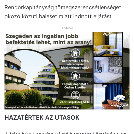
Rendőrkapitányság tömegszerencsétlenséget
okozó közúti baleset miatt indított eljárást.
- Hirdetés -
HAZATÉRTEK AZ UTASOK