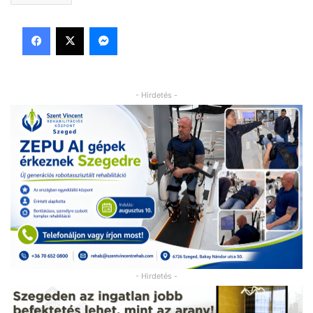
Facebook
X
Messenger
- Hirdetés -
- Hirdetés -