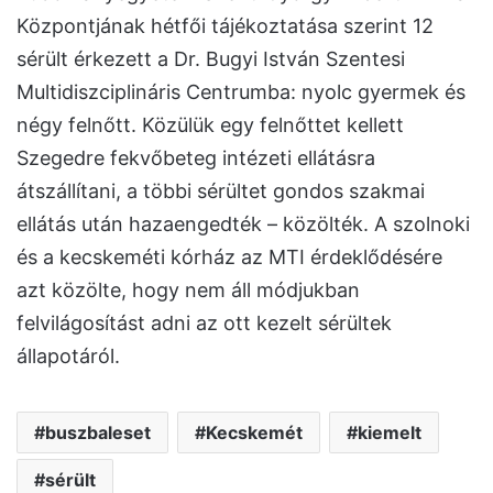
Központjának hétfői tájékoztatása szerint 12
sérült érkezett a Dr. Bugyi István Szentesi
Multidiszciplináris Centrumba: nyolc gyermek és
négy felnőtt. Közülük egy felnőttet kellett
Szegedre fekvőbeteg intézeti ellátásra
átszállítani, a többi sérültet gondos szakmai
ellátás után hazaengedték – közölték. A szolnoki
és a kecskeméti kórház az MTI érdeklődésére
azt közölte, hogy nem áll módjukban
felvilágosítást adni az ott kezelt sérültek
állapotáról.
buszbaleset
Kecskemét
kiemelt
sérült