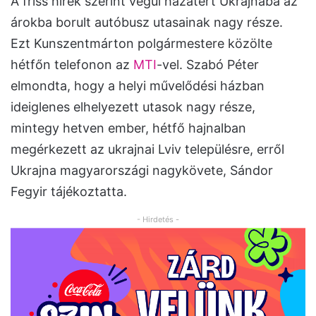
A friss hírek szerint végül hazatért Ukrajnába az
árokba borult autóbusz utasainak nagy része.
Ezt Kunszentmárton polgármestere közölte
hétfőn telefonon az
MTI
-vel. Szabó Péter
elmondta, hogy a helyi művelődési házban
ideiglenes elhelyezett utasok nagy része,
mintegy hetven ember, hétfő hajnalban
megérkezett az ukrajnai Lviv településre, erről
Ukrajna magyarországi nagykövete, Sándor
Fegyir tájékoztatta.
- Hirdetés -