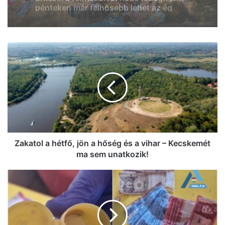
hőségriasztás
Zakatol
a
hétfő,
jön
a
hőség
és
a
vihar
–
Zakatol a hétfő, jön a hőség és a vihar – Kecskemét
Kecskemét
ma sem unatkozik!
ma
sem
Otthonából
unatkozik!
árulta
a
drogot
a