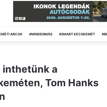
EMÉTI ARCOK
#MINDENMÁS
#SMART KECSKEMÉT
#B
 inthetünk a
skeméten, Tom Hanks
án