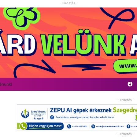
- Hirdetés -
F
vánunk!
- Hirdetés -
- Hirdetés -