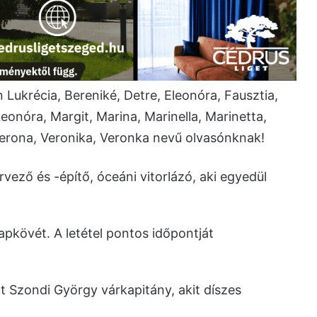
ukrécia, Bereniké, Detre, Eleonóra, Fausztia,
Leonóra, Margit, Marina, Marinella, Marinetta,
 Verona, Veronika, Veronka nevű olvasónknak!
ező és -építő, óceáni vitorlázó, aki egyedül
lapkövét. A letétel pontos időpontját
t Szondi György várkapitány, akit díszes