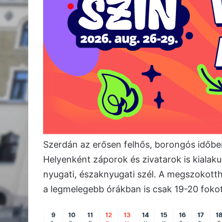
Szerdán az erősen felhős, borongós időb
Helyenként záporok és zivatarok is kialakul
nyugati, északnyugati szél. A megszokotth
a legmelegebb órákban is csak 19-20 fok