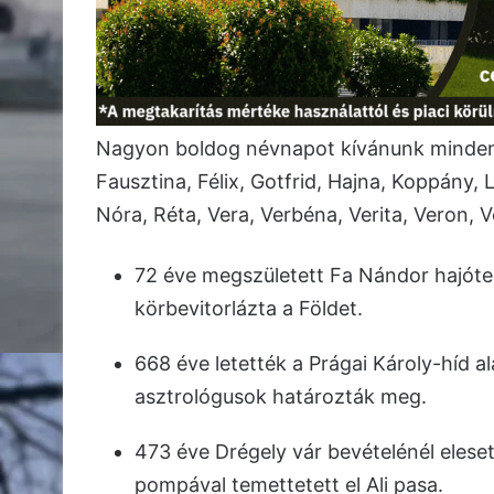
Nagyon boldog névnapot kívánunk minden L
Fausztina, Félix, Gotfrid, Hajna, Koppány, 
Nóra, Réta, Vera, Verbéna, Verita, Veron,
72 éve megszületett Fa Nándor hajóterv
körbevitorlázta a Földet.
668 éve letették a Prágai Károly-híd a
asztrológusok határozták meg.
473 éve Drégely vár bevételénél eleset
pompával temettetett el Ali pasa.