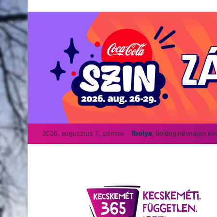
Ibolya
2026, augusztus 7., péntek
, boldog névnapot kí