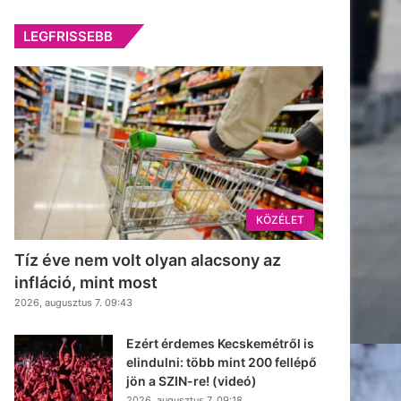
LEGFRISSEBB
KÖZÉLET
Tíz éve nem volt olyan alacsony az
infláció, mint most
2026, augusztus 7. 09:43
Ezért érdemes Kecskemétről is
elindulni: több mint 200 fellépő
jön a SZIN-re! (videó)
2026, augusztus 7. 09:18