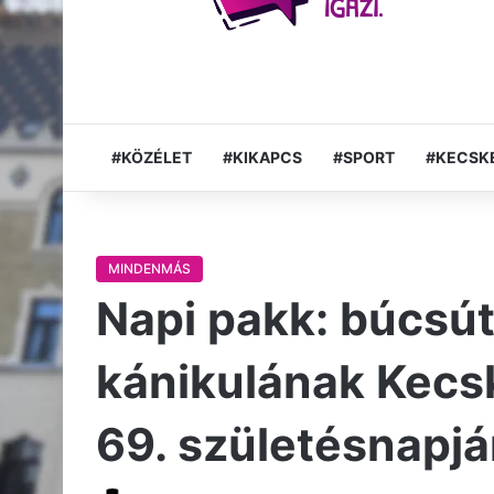
#KÖZÉLET
#KIKAPCS
#SPORT
#KECSK
MINDENMÁS
Napi pakk: búcsút
kánikulának Kec
69. születésnapj