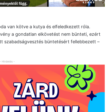
a van kötve a kutya és elfeledkezett róla.
rvény a gondatlan elkövetést nem bünteti, ezért
tt szabadságvesztés büntetésért fellebbezett –
- Hirdetés -