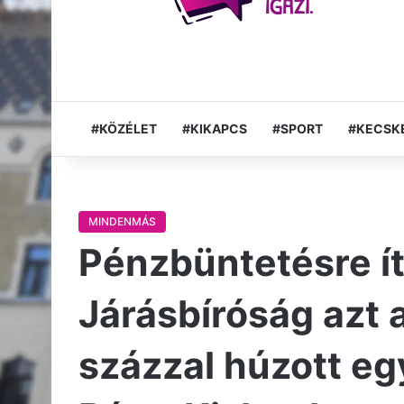
#KÖZÉLET
#KIKAPCS
#SPORT
#KECSK
MINDENMÁS
Pénzbüntetésre ít
Járásbíróság azt a
százzal húzott eg