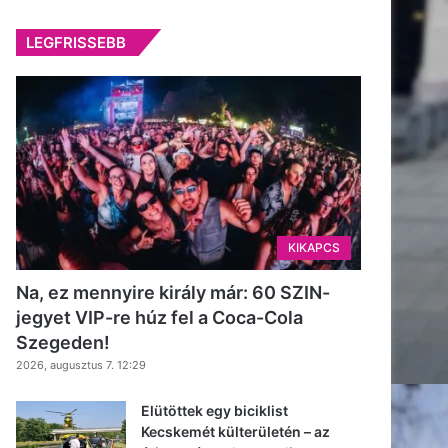
LEGFRISSEBB
KIKAPCS
Na, ez mennyire király már: 60 SZIN-
jegyet VIP-re húz fel a Coca-Cola
Szegeden!
2026, augusztus 7. 12:29
Elütöttek egy biciklist
Kecskemét külterületén – az