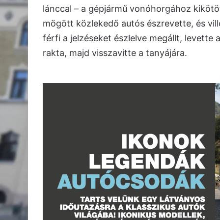
lánccal – a gépjármű vonóhorgához kikötött
mögött közlekedő autós észrevette, és vill
férfi a jelzéseket észlelve megállt, levette
rakta, majd visszavitte a tanyájára.