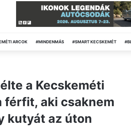
EMÉTI ARCOK
#MINDENMÁS
#SMART KECSKEMÉT
#B
élte a Kecskeméti
 férfit, aki csaknem
y kutyát az úton