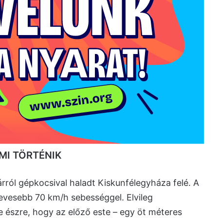
MI TÖRTÉNIK
árról gépkocsival haladt Kiskunfélegyháza felé. A
evesebb 70 km/h sebességgel. Elvileg
e észre, hogy az előző este – egy öt méteres