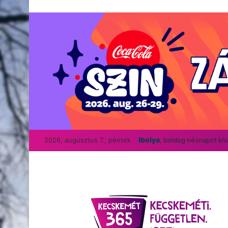
Ibolya
2026, augusztus 7., péntek
, boldog névnapot kí