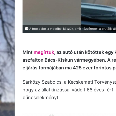
A fotó abból a videóból készült, amit közzétettek a brutális ál
Mint
megírtuk
, az autó után kötöttek egy
aszfalton Bács-Kiskun vármegyében. A ren
eljárás formájában ma 425 ezer forintos 
Sárközy Szabolcs, a Kecskeméti Törvénys
hogy az állatkínzással vádolt 66 éves férf
bűncselekményt.