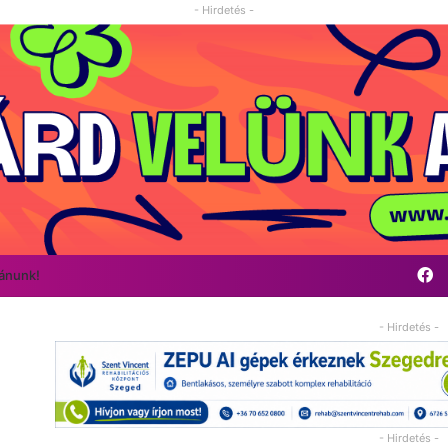
- Hirdetés -
F
vánunk!
- Hirdetés -
- Hirdetés -