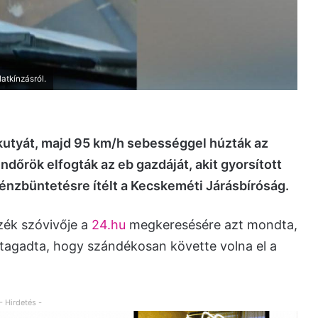
latkínzásról.
 kutyát, majd 95 km/h sebességgel húzták az
dőrök elfogták az eb gazdáját, akit gyorsított
pénzbüntetésre ítélt a Kecskeméti Járásbíróság.
zék szóvivője a
24.hu
megkeresésére azt mondta,
i tagadta, hogy szándékosan követte volna el a
- Hirdetés -