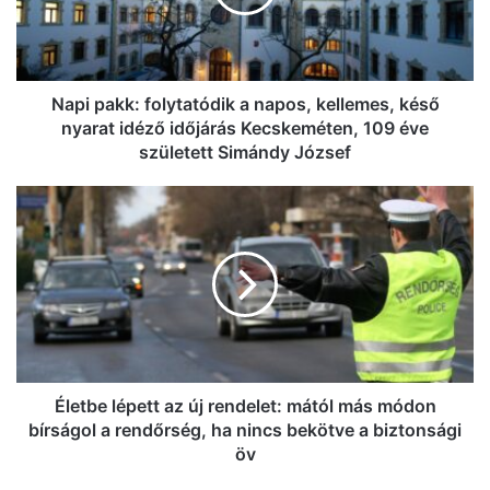
kellemes,
késő
nyarat
idéző
időjárás
Napi pakk: folytatódik a napos, kellemes, késő
Kecskeméten,
nyarat idéző időjárás Kecskeméten, 109 éve
109
született Simándy József
éve
született
Életbe
Simándy
lépett
József
az
új
rendelet:
mától
más
módon
bírságol
a
Életbe lépett az új rendelet: mától más módon
rendőrség,
bírságol a rendőrség, ha nincs bekötve a biztonsági
ha
öv
nincs