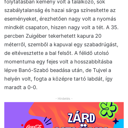
folytatásban kemény volt a találkozó, sok
szabálytalanság és hazai sárga színesítette az
eseményeket, érezhetően nagy volt a nyomás
mindkét csapaton, hiszen nagy volt a tét. A 35.
percben Zuigéber tekerhetett kapura 20
méterről, szemből a kapuval egy szabadrúgást,
de eltévesztette a bal felsőt. A félidő utolsó
momentuma egy fejes volt a hosszabbításba
lépve Banó-Szabó beadása után, de Tujvel a
helyén volt, fogta a középre tartó labdát, így
maradt a 0-0.
- Hirdetés -