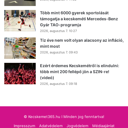
Több mint 6000 gyerek sportolását
támogatja a kecskeméti Mercedes-Benz
Gyár TAO-programja
2026, augusztus 7. 10:27
Tíz éve nem volt olyan alacsony az infláció,
mint most
2026, augusztus 7. 09:43
Ezért érdemes Kecskemétről is elindulni:
több mint 200 fellépő jön a SZIN-re!
(videó)
2026, augusztus 7. 09:18
© Kecskemet365.hu I Minden jog fenntartva!
Impresszum
Adatvédelem
Jogvédelem
Médiaajánlat