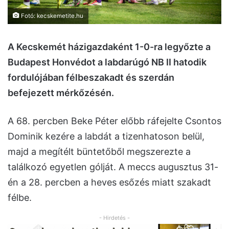
Fotó: kecskemetite.hu
A Kecskemét házigazdaként 1-0-ra legyőzte a
Budapest Honvédot a labdarúgó NB II hatodik
fordulójában félbeszakadt és szerdán
befejezett mérkőzésén.
A 68. percben Beke Péter előbb ráfejelte Csontos
Dominik kezére a labdát a tizenhatoson belül,
majd a megítélt büntetőből megszerezte a
találkozó egyetlen gólját. A meccs augusztus 31-
én a 28. percben a heves esőzés miatt szakadt
félbe.
- Hirdetés -