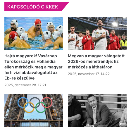
bekötve
KAPCSOLÓDÓ CIKKEK
a
biztonsági
öv
Hajrá magyarok! Vasárnap
Megvan a magyar válogatott
Törökország és Hollandia
2026-os menetrendje: tíz
ellen mérkőzik meg a magyar
mérkőzés a láthatáron
férfi vízilabdaválogatott az
2025, november 17. 14:22
Eb-re készülve
2025, december 28. 17:21