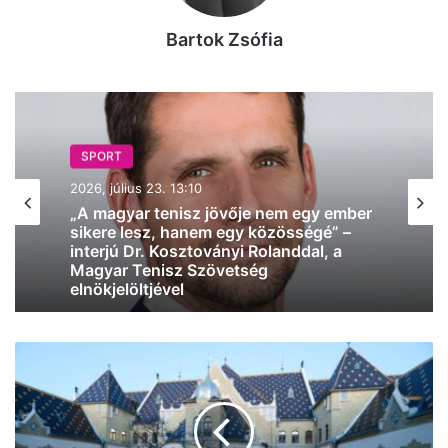
Bartok Zsófia
SPORT
SPORT
2026, május 31. 11:02
2026, július 23. 13:10
BL-döntő: a PSG nyert, Budapesten
szombaton már nem volt
tömegverekedés, de Párizsban durván
„A magyar tenisz jövője nem egy ember
elszabadult az ünneplés
sikere lesz, hanem egy közösségé” –
interjú Dr. Kosztoványi Rolanddal, a
Napi
Magyar Tenisz Szövetség
pakk:
elnökjelöltjével
folytatódik
a
napos,