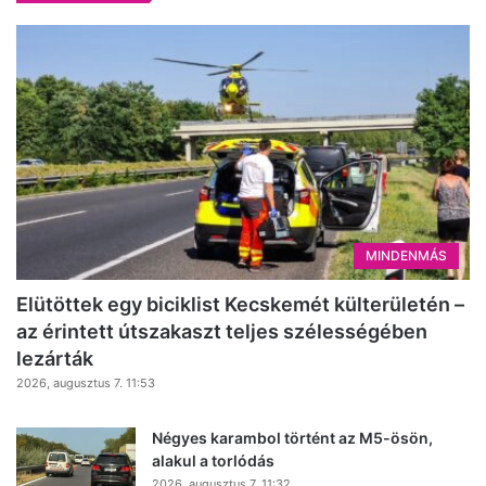
MINDENMÁS
Elütöttek egy biciklist Kecskemét külterületén –
az érintett útszakaszt teljes szélességében
lezárták
2026, augusztus 7. 11:53
Négyes karambol történt az M5-ösön,
alakul a torlódás
2026, augusztus 7. 11:32