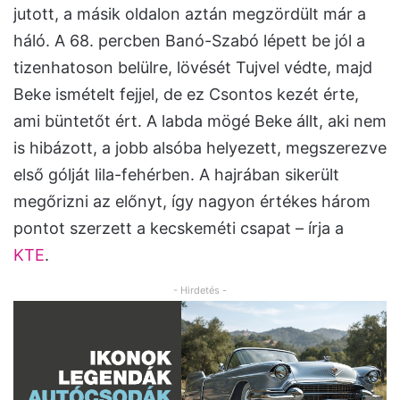
jutott, a másik oldalon aztán megzördült már a
háló. A 68. percben Banó-Szabó lépett be jól a
tizenhatoson belülre, lövését Tujvel védte, majd
Beke ismételt fejjel, de ez Csontos kezét érte,
ami büntetőt ért. A labda mögé Beke állt, aki nem
is hibázott, a jobb alsóba helyezett, megszerezve
első gólját lila-fehérben. A hajrában sikerült
megőrizni az előnyt, így nagyon értékes három
pontot szerzett a kecskeméti csapat – írja a
KTE
.
- Hirdetés -