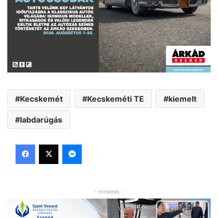
Kecskemét
Kecskeméti TE
kiemelt
labdarúgás
Facebook
X
Messenger
- Hirdetés -