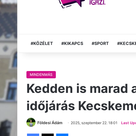
#KÖZÉLET
#KIKAPCS
#SPORT
#KECSK
MINDENMÁS
Kedden is marad a
időjárás Kecskem
Földesi Ádám
2025, szeptember 22. 18:01
Last Up
Facebook
X
Messenger