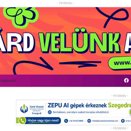
- Hirdetés -
kívánunk!
- Hirdetés -
- Hirdetés -