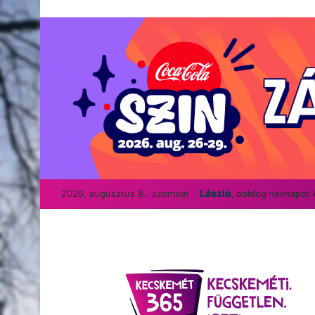
László
2026, augusztus 8., szombat
, boldog névnapot 