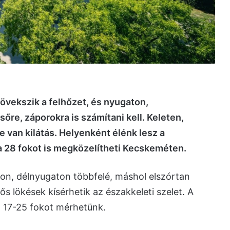
vekszik a felhőzet, és nyugaton,
re, záporokra is számítani kell. Keleten,
 van kilátás. Helyenként élénk lesz a
 28 fokot is megközelítheti Kecskeméten.
ton, délnyugaton többfelé, máshol elszórtan
s lökések kísérhetik az északkeleti szelet. A
n 17-25 fokot mérhetünk.