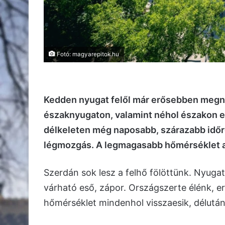
Fotó: magyarepitok.hu
Kedden nyugat felől már erősebben megnö
északnyugaton, valamint néhol északon eső
délkeleten még naposabb, szárazabb időre
légmozgás. A legmagasabb hőmérséklet a
Szerdán sok lesz a felhő fölöttünk. Nyuga
várható eső, zápor. Országszerte élénk, erő
hőmérséklet mindenhol visszaesik, délutá