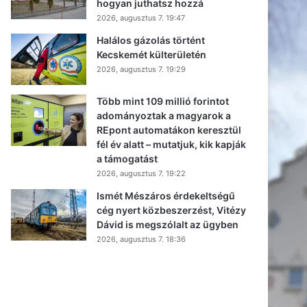
hogyan juthatsz hozzá
2026, augusztus 7. 19:47
Halálos gázolás történt
Kecskemét külterületén
2026, augusztus 7. 19:29
Több mint 109 millió forintot
adományoztak a magyarok a
REpont automatákon keresztül
fél év alatt – mutatjuk, kik kapják
a támogatást
2026, augusztus 7. 19:22
Ismét Mészáros érdekeltségű
cég nyert közbeszerzést, Vitézy
Dávid is megszólalt az ügyben
2026, augusztus 7. 18:36