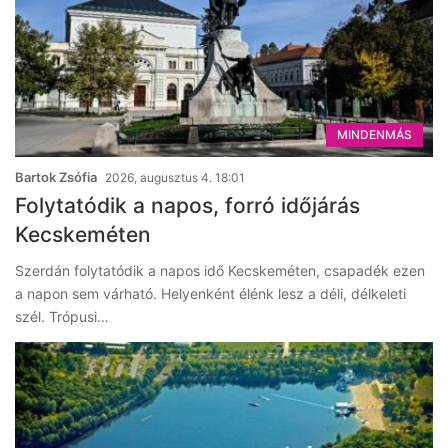
MINDENMÁS
Bartok Zsófia
2026, augusztus 4. 18:01
Folytatódik a napos, forró időjárás
Kecskeméten
Szerdán folytatódik a napos idő Kecskeméten, csapadék ezen
a napon sem várható. Helyenként élénk lesz a déli, délkeleti
szél. Trópusi…