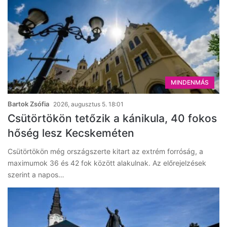
MINDENMÁS
Bartok Zsófia
2026, augusztus 5. 18:01
Csütörtökön tetőzik a kánikula, 40 fokos
hőség lesz Kecskeméten
Csütörtökön még országszerte kitart az extrém forróság, a
maximumok 36 és 42 fok között alakulnak. Az előrejelzések
szerint a napos…