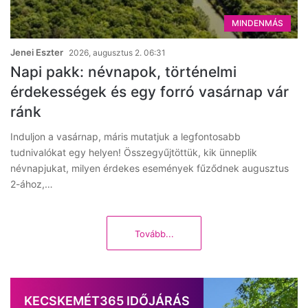
MINDENMÁS
Jenei Eszter
2026, augusztus 2. 06:31
Napi pakk: névnapok, történelmi
érdekességek és egy forró vasárnap vár
ránk
Induljon a vasárnap, máris mutatjuk a legfontosabb
tudnivalókat egy helyen! Összegyűjtöttük, kik ünneplik
névnapjukat, milyen érdekes események fűződnek augusztus
2-ához,…
Tovább...
KECSKEMÉT365 IDŐJÁRÁS