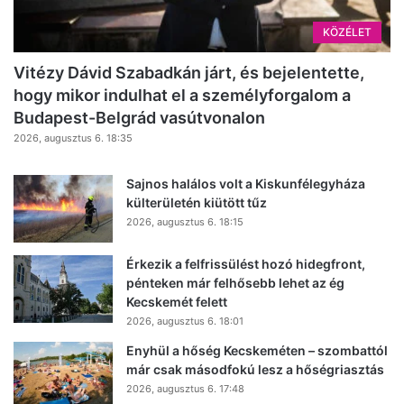
KÖZÉLET
Vitézy Dávid Szabadkán járt, és bejelentette,
hogy mikor indulhat el a személyforgalom a
Budapest-Belgrád vasútvonalon
2026, augusztus 6. 18:35
Sajnos halálos volt a Kiskunfélegyháza
külterületén kiütött tűz
2026, augusztus 6. 18:15
Érkezik a felfrissülést hozó hidegfront,
pénteken már felhősebb lehet az ég
Kecskemét felett
2026, augusztus 6. 18:01
Enyhül a hőség Kecskeméten – szombattól
már csak másodfokú lesz a hőségriasztás
2026, augusztus 6. 17:48