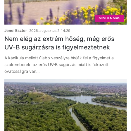
MINDENMÁS
Jenei Eszter
2026, augusztus 2. 14:29
Nem elég az extrém hőség, még erős
UV-B sugárzásra is figyelmeztetnek
A kánikula mellett újabb veszélyre hívják fel a figyelmet a
szakemberek: az erős UV-B sugárzás miatt is fokozott
óvatosságra van…