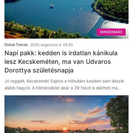
MINDENMÁS
Dobai Tamás
2026, augusztus 4. 06:30
Napi pakk: kedden is irdatlan kánikula
lesz Kecskeméten, ma van Udvaros
Dorottya születésnapja
Jó reggelt, Kecskemét! Sajnos a hőhullám kedden sem látszik
alább hagyni. A hőmérséklet akár a 39 fokot is elérheti ma…