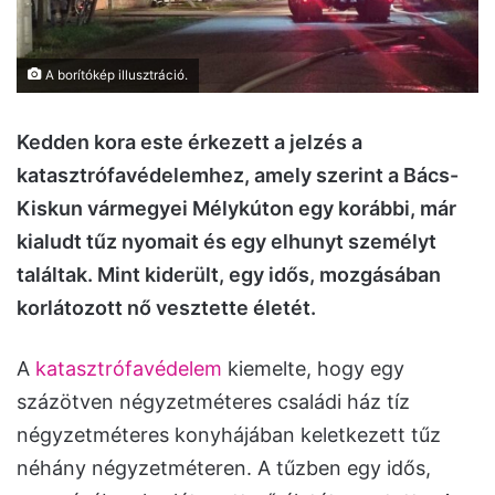
A borítókép illusztráció.
Kedden kora este érkezett a jelzés a
katasztrófavédelemhez, amely szerint a Bács-
Kiskun vármegyei Mélykúton egy korábbi, már
kialudt tűz nyomait és egy elhunyt személyt
találtak. Mint kiderült, egy idős, mozgásában
korlátozott nő vesztette életét.
A
katasztrófavédelem
kiemelte, hogy egy
százötven négyzetméteres családi ház tíz
négyzetméteres konyhájában keletkezett tűz
néhány négyzetméteren. A tűzben egy idős,