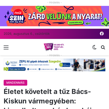
- Hirdetés -
Fa
2026, augusztus 6., csütörtök
Menü
Switch
Ke
- Hirdetés -
MINDENMÁS
Életet követelt a tűz Bács-
Kiskun vármegyében: