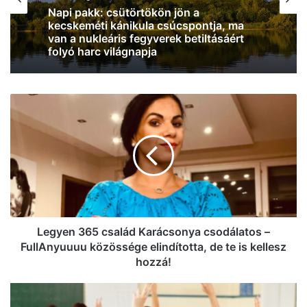
2026, augusztus 6. 06:30
MINDENMÁS
2026, augusztus 5. 18:01
Napi pakk: csütörtökön jön a
kecskeméti kánikula csúcspontja, ma
van a nukleáris fegyverek betiltásáért
folyó harc világnapja
Csütörtökön tetőzik a kánikula, 40
Legyen
fokos hőség lesz Kecskeméten
365
család
Karácsonya
csodálatos
–
FullAnyuuuu
közössége
elindította,
de
Legyen 365 család Karácsonya csodálatos –
te
FullAnyuuuu közössége elindította, de te is kellesz
is
hozzá!
kellesz
hozzá!
Vizsgálja
a