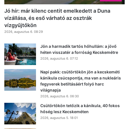
Jó hír: már kilenc centit emelkedett a Duna
vízállása, és eső várható az osztrák
vízgyűjtőkön
2026, augusztus 6. 08:29
Jön a harmadik tartós hőhullám: a jövő
héten visszatér a forróság Kecskemétre
2026, augusztus 6. 07:12
Napi pakk: csütörtökön jön a kecskeméti
kánikula csúcspontja, ma van a nukleáris
fegyverek betiltásáért folyó harc
világnapja
2026, augusztus 6. 06:30
Csütörtökön tetőzik a kánikula, 40 fokos
hőség lesz Kecskeméten
2026, augusztus 5. 18:01