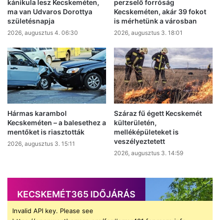
kánikula lesz Kecskeméten,
perzselő forróság
ma van Udvaros Dorottya
Kecskeméten, akár 39 fokot
születésnapja
is mérhetünk a városban
2026, augusztus 4. 06:30
2026, augusztus 3. 18:01
Hármas karambol
Száraz fű égett Kecskemét
Kecskeméten – a balesethez a
külterületén,
mentőket is riasztották
melléképületeket is
veszélyeztetett
2026, augusztus 3. 15:11
2026, augusztus 3. 14:59
KECSKEMÉT365 IDŐJÁRÁS
Invalid API key. Please see