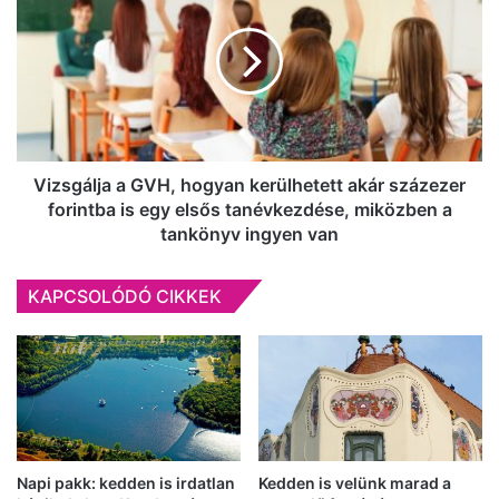
GVH,
hogyan
kerülhetett
akár
százezer
forintba
is
egy
Vizsgálja a GVH, hogyan kerülhetett akár százezer
elsős
forintba is egy elsős tanévkezdése, miközben a
tanévkezdése,
tankönyv ingyen van
miközben
a
KAPCSOLÓDÓ CIKKEK
tankönyv
ingyen
van
Napi pakk: kedden is irdatlan
Kedden is velünk marad a