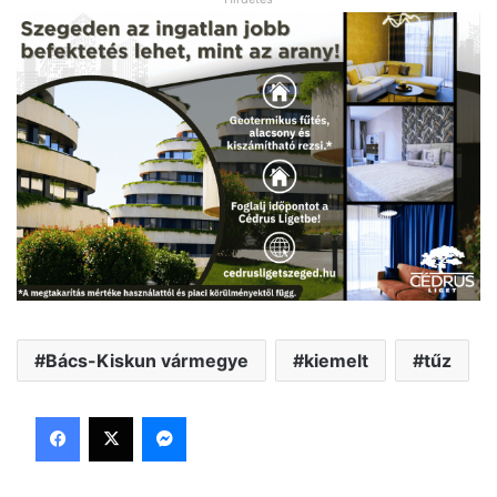
Bács-Kiskun vármegye
kiemelt
tűz
Facebook
X
Messenger