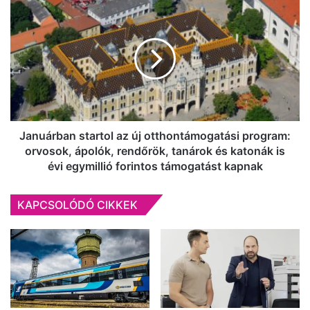
jön
Januárban
Kecskemétre
startol
az
új
otthontámogatási
program:
orvosok,
ápolók,
rendőrök,
tanárok
Januárban startol az új otthontámogatási program:
és
orvosok, ápolók, rendőrök, tanárok és katonák is
katonák
évi egymillió forintos támogatást kapnak
is
évi
KAPCSOLÓDÓ CIKKEK
egymillió
forintos
támogatást
kapnak