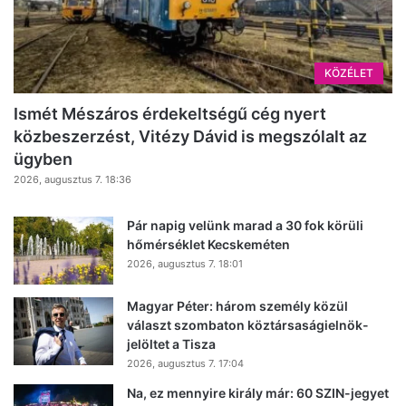
KÖZÉLET
Ismét Mészáros érdekeltségű cég nyert
közbeszerzést, Vitézy Dávid is megszólalt az
ügyben
2026, augusztus 7. 18:36
Pár napig velünk marad a 30 fok körüli
hőmérséklet Kecskeméten
2026, augusztus 7. 18:01
Magyar Péter: három személy közül
választ szombaton köztársaságielnök-
jelöltet a Tisza
2026, augusztus 7. 17:04
Na, ez mennyire király már: 60 SZIN-jegyet