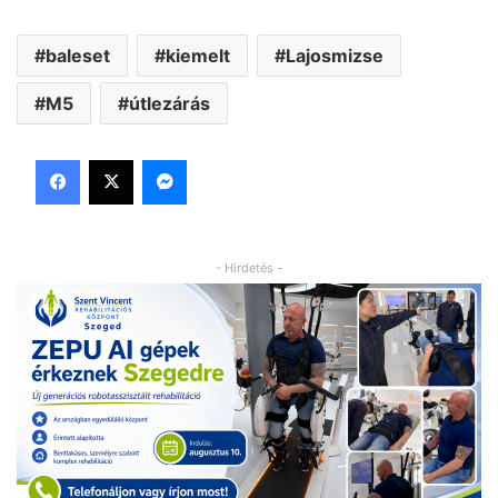
baleset
kiemelt
Lajosmizse
M5
útlezárás
Facebook
X
Messenger
- Hirdetés -