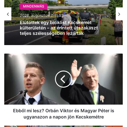
MINDENMÁS
2026, augusztus 7. 11:53
Elütöttek egy biciklist Kecskemét
külterületén – az érintett útszakaszt
teljes szélességében lezárták
Ebből
mi
lesz?
Orbán
Viktor
és
Magyar
Péter
is
ugyanazon
Ebből mi lesz? Orbán Viktor és Magyar Péter is
a
ugyanazon a napon jön Kecskemétre
napon