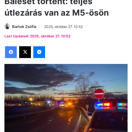
Baleset történt: teljes
útlezárás van az M5-ösön
Bartok Zsófia
2025, október 27. 10:52
Last Updated: 2025, október 27. 10:52
Facebook
X
Messenger