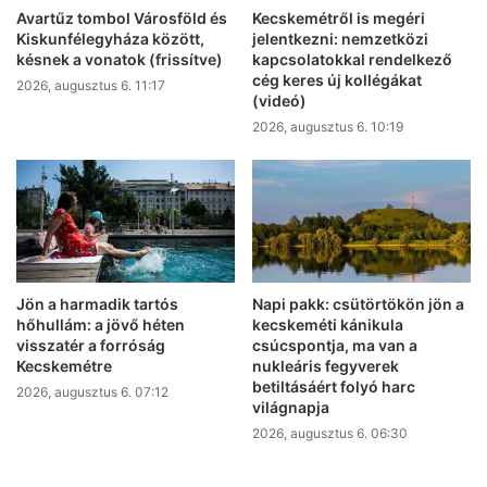
Avartűz tombol Városföld és
Kecskemétről is megéri
Kiskunfélegyháza között,
jelentkezni: nemzetközi
késnek a vonatok (frissítve)
kapcsolatokkal rendelkező
cég keres új kollégákat
2026, augusztus 6. 11:17
(videó)
2026, augusztus 6. 10:19
Jön a harmadik tartós
Napi pakk: csütörtökön jön a
hőhullám: a jövő héten
kecskeméti kánikula
visszatér a forróság
csúcspontja, ma van a
Kecskemétre
nukleáris fegyverek
betiltásáért folyó harc
2026, augusztus 6. 07:12
világnapja
2026, augusztus 6. 06:30