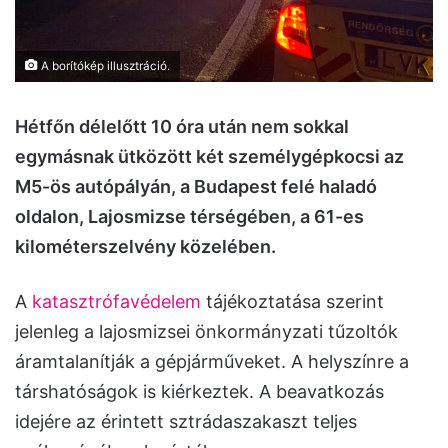
A borítókép illusztráció.
Hétfőn délelőtt 10 óra után nem sokkal
egymásnak ütközött két személygépkocsi az
M5-ös autópályán, a Budapest felé haladó
oldalon, Lajosmizse térségében, a 61-es
kilométerszelvény közelében.
A
katasztrófavédelem
tájékoztatása szerint
jelenleg a lajosmizsei önkormányzati tűzoltók
áramtalanítják a gépjárműveket. A helyszínre a
társhatóságok is kiérkeztek. A beavatkozás
idejére az érintett sztrádaszakaszt teljes