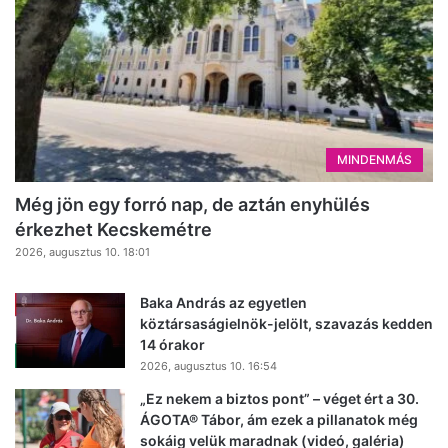
MINDENMÁS
Még jön egy forró nap, de aztán enyhülés
érkezhet Kecskemétre
2026, augusztus 10. 18:01
Baka András az egyetlen
köztársaságielnök-jelölt, szavazás kedden
14 órakor
2026, augusztus 10. 16:54
„Ez nekem a biztos pont” – véget ért a 30.
ÁGOTA® Tábor, ám ezek a pillanatok még
sokáig velük maradnak (videó, galéria)