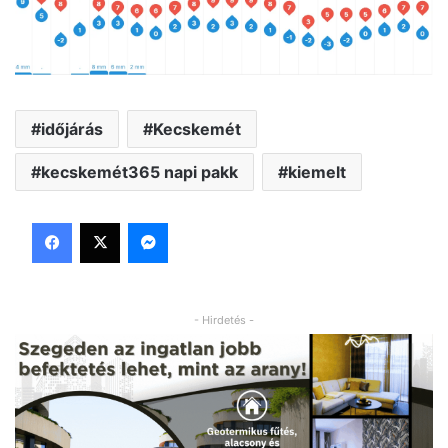
időjárás
Kecskemét
kecskemét365 napi pakk
kiemelt
Facebook
X
Messenger
- Hirdetés -