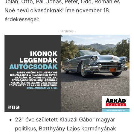
Jolán, Ottó, Pál, Jónás, Péter, Odó, Román és
Noé nevű olvasónknak! Íme november 18.
érdekességei:
- Hirdetés -
221 éve született Klauzál Gábor magyar
politikus, Batthyány Lajos kormányának