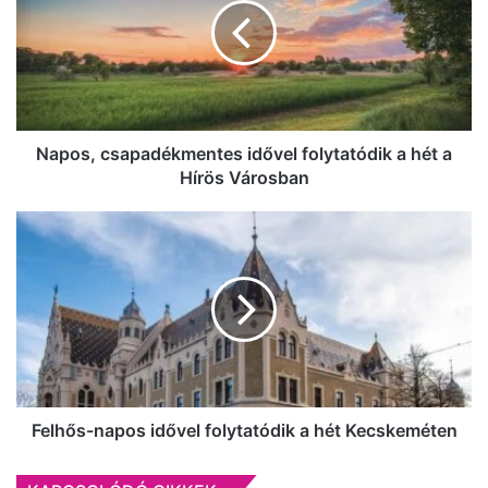
folytatódik
a
hét
a
Hírös
Városban
Napos, csapadékmentes idővel folytatódik a hét a
Hírös Városban
Felhős-
napos
idővel
folytatódik
a
hét
Kecskeméten
Felhős-napos idővel folytatódik a hét Kecskeméten