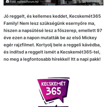
Fotó: epiteszforum.hu
Jó reggelt, és kellemes keddet, Kecskemét365
Family! Nem lesz szükségünk esernyőre ma,
hiszen a napsütésé lesz a főszerep, emellett 97
éve ezen a napon mutatták be az első Mickey
egér rajzfilmet. Kortyolj bele a reggeli kávédba,
és indítsd a reggelt ismét a Kecskemét365-tel,
no meg a legfontosabb hírekkel! Itt a napi pakk!