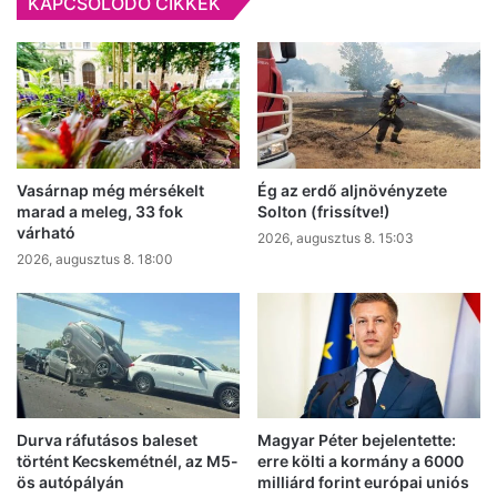
KAPCSOLÓDÓ CIKKEK
Vasárnap még mérsékelt
Ég az erdő aljnövényzete
marad a meleg, 33 fok
Solton (frissítve!)
várható
2026, augusztus 8. 15:03
2026, augusztus 8. 18:00
Durva ráfutásos baleset
Magyar Péter bejelentette:
történt Kecskemétnél, az M5-
erre költi a kormány a 6000
ös autópályán
milliárd forint európai uniós