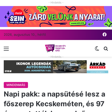
- Hirdetés -
Fa
2026, augusztus 10., hétfő
Menü
Switch
Ke
- Hirdetés -
MINDENMÁS
Napi pakk: a napsütésé lesz a
főszerep Kecskeméten, és 97