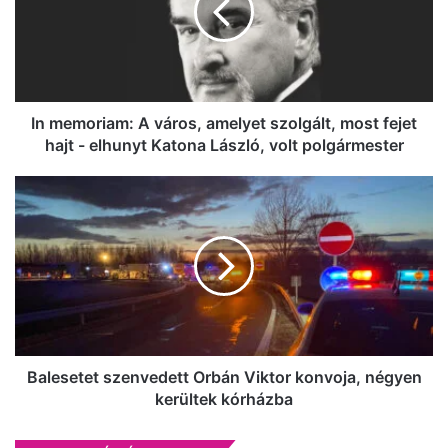
amelyet
szolgált,
most
fejet
hajt
-
In memoriam: A város, amelyet szolgált, most fejet
elhunyt
hajt - elhunyt Katona László, volt polgármester
Katona
László,
Balesetet
volt
szenvedett
polgármester
Orbán
Viktor
konvoja,
négyen
kerültek
kórházba
Balesetet szenvedett Orbán Viktor konvoja, négyen
kerültek kórházba