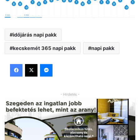
időjárás napi pakk
kecskemét 365 napi pakk
napi pakk
Facebook
X
Messenger
- Hirdetés -