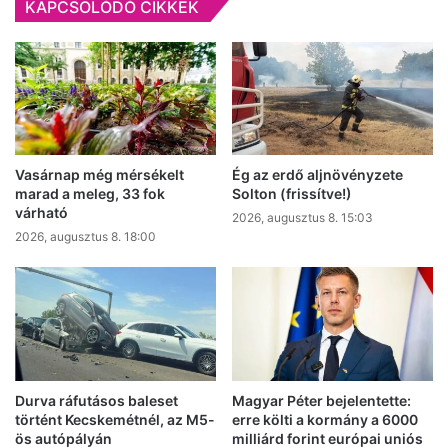
KAPCSOLÓDÓ CIKKEK
Vasárnap még mérsékelt
Ég az erdő aljnövényzete
marad a meleg, 33 fok
Solton (frissítve!)
várható
2026, augusztus 8. 15:03
2026, augusztus 8. 18:00
Durva ráfutásos baleset
Magyar Péter bejelentette:
történt Kecskemétnél, az M5-
erre költi a kormány a 6000
ös autópályán
milliárd forint európai uniós