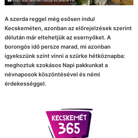
Fotó: Kecskemét múltja és jelene FB.
A szerda reggel még esősen indul
Kecskeméten, azonban az előrejelzések szerint
délután már eltehetjük az esernyőket. A
borongós idő persze marad, mi azonban
igyekszünk színt vinni a szürke hétköznapba:
meghoztuk szokásos Napi pakkunkat a
névnaposok köszöntésével és némi
érdekességgel.