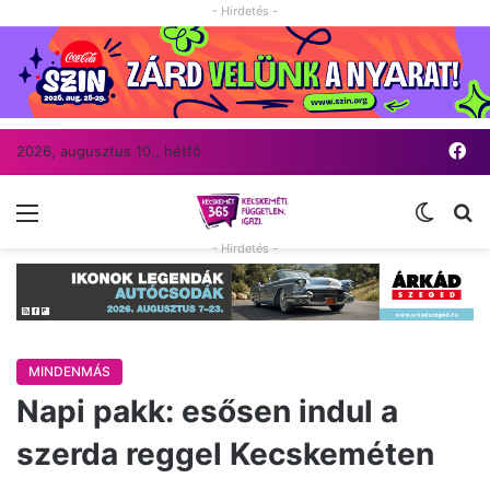
- Hirdetés -
Fa
2026, augusztus 10., hétfő
Menü
Switch
Ke
- Hirdetés -
MINDENMÁS
Napi pakk: esősen indul a
szerda reggel Kecskeméten