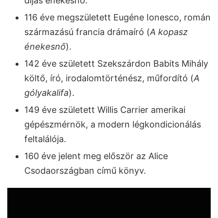
díjas énekesnő.
116 éve megszületett Eugéne Ionesco, román
származású francia drámaíró (
A kopasz
énekesnő
).
142 éve született Szekszárdon Babits Mihály
költő, író, irodalomtörténész, műfordító (
A
gólyakalifa
).
149 éve született Willis Carrier amerikai
gépészmérnök, a modern légkondicionálás
feltalálója.
160 éve jelent meg először az Alice
Csodaországban című könyv.