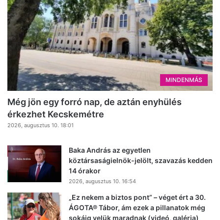
MINDENMÁS
Még jön egy forró nap, de aztán enyhülés
érkezhet Kecskemétre
2026, augusztus 10. 18:01
Baka András az egyetlen
köztársaságielnök-jelölt, szavazás kedden
14 órakor
2026, augusztus 10. 16:54
„Ez nekem a biztos pont” – véget ért a 30.
ÁGOTA® Tábor, ám ezek a pillanatok még
sokáig velük maradnak (videó, galéria)