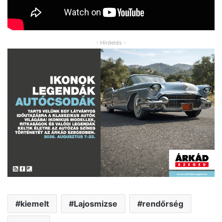
- Hirdetés -
kiemelt
Lajosmizse
rendőrség