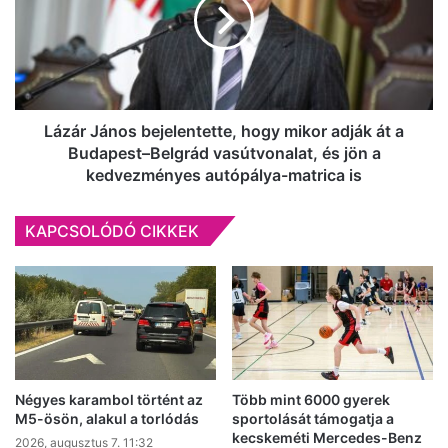
hogy
mikor
adják
át
a
Budapest–
Belgrád
Lázár János bejelentette, hogy mikor adják át a
vasútvonalat,
Budapest–Belgrád vasútvonalat, és jön a
és
kedvezményes autópálya-matrica is
jön
a
KAPCSOLÓDÓ CIKKEK
kedvezményes
autópálya-
matrica
is
Négyes karambol történt az
Több mint 6000 gyerek
M5-ösön, alakul a torlódás
sportolását támogatja a
kecskeméti Mercedes-Benz
2026, augusztus 7. 11:32