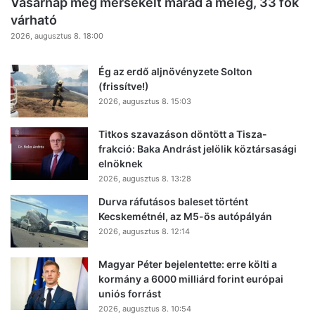
Vasárnap még mérsékelt marad a meleg, 33 fok
várható
2026, augusztus 8. 18:00
Ég az erdő aljnövényzete Solton
(frissítve!)
2026, augusztus 8. 15:03
Titkos szavazáson döntött a Tisza-
frakció: Baka Andrást jelölik köztársasági
elnöknek
2026, augusztus 8. 13:28
Durva ráfutásos baleset történt
Kecskemétnél, az M5-ös autópályán
2026, augusztus 8. 12:14
Magyar Péter bejelentette: erre költi a
kormány a 6000 milliárd forint európai
uniós forrást
2026, augusztus 8. 10:54