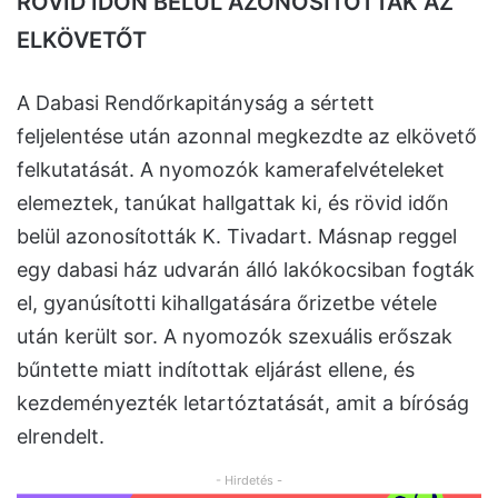
RÖVID IDŐN BELÜL AZONOSÍTOTTÁK AZ
ELKÖVETŐT
A Dabasi Rendőrkapitányság a sértett
feljelentése után azonnal megkezdte az elkövető
felkutatását. A nyomozók kamerafelvételeket
elemeztek, tanúkat hallgattak ki, és rövid időn
belül azonosították K. Tivadart. Másnap reggel
egy dabasi ház udvarán álló lakókocsiban fogták
el, gyanúsítotti kihallgatására őrizetbe vétele
után került sor. A nyomozók szexuális erőszak
bűntette miatt indítottak eljárást ellene, és
kezdeményezték letartóztatását, amit a bíróság
elrendelt.
- Hirdetés -