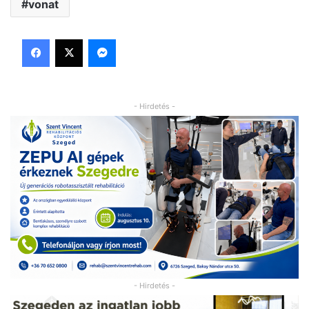
vonat
Facebook
X
Messenger
- Hirdetés -
- Hirdetés -