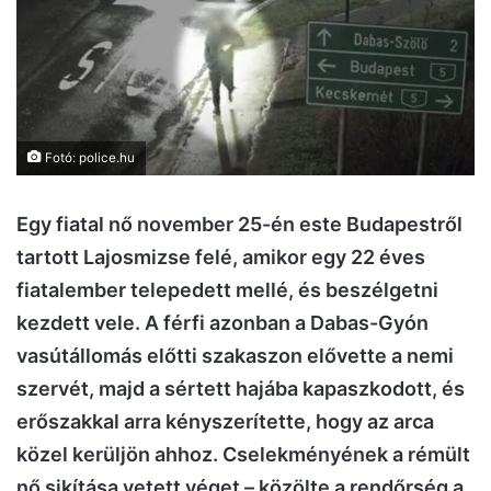
Fotó: police.hu
Egy fiatal nő november 25-én este Budapestről
tartott Lajosmizse felé, amikor egy 22 éves
fiatalember telepedett mellé, és beszélgetni
kezdett vele. A férfi azonban a Dabas-Gyón
vasútállomás előtti szakaszon elővette a nemi
szervét, majd a sértett hajába kapaszkodott, és
erőszakkal arra kényszerítette, hogy az arca
közel kerüljön ahhoz. Cselekményének a rémült
nő sikítása vetett véget – közölte a rendőrség a