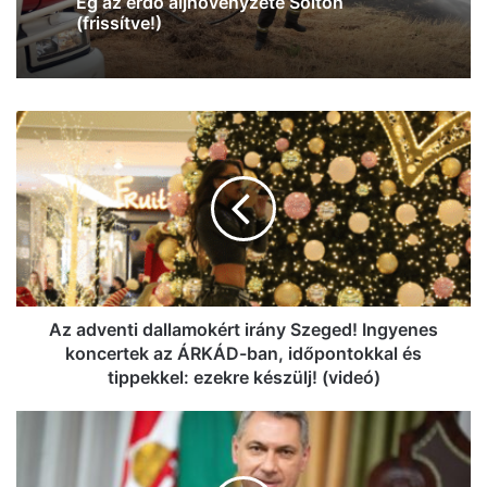
Durva ráfutásos baleset történt
Kecskemétnél, az M5-ös autópályán
Az
adventi
dallamokért
irány
Szeged!
Ingyenes
koncertek
az
ÁRKÁD-
ban,
Az adventi dallamokért irány Szeged! Ingyenes
időpontokkal
koncertek az ÁRKÁD-ban, időpontokkal és
és
tippekkel: ezekre készülj! (videó)
tippekkel:
ezekre
Lázár
készülj!
János
(videó)
bejelentette,