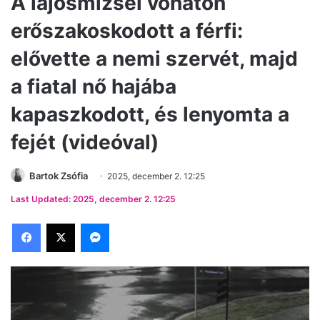
A lajosmizsei vonaton
erőszakoskodott a férfi:
elővette a nemi szervét, majd
a fiatal nő hajába
kapaszkodott, és lenyomta a
fejét (videóval)
Bartok Zsófia
2025, december 2. 12:25
Last Updated: 2025, december 2. 12:25
Facebook
X
Messenger