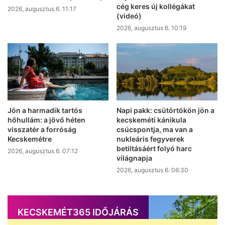
cég keres új kollégákat
2026, augusztus 6. 11:17
(videó)
2026, augusztus 6. 10:19
Jön a harmadik tartós
Napi pakk: csütörtökön jön a
hőhullám: a jövő héten
kecskeméti kánikula
visszatér a forróság
csúcspontja, ma van a
Kecskemétre
nukleáris fegyverek
betiltásáért folyó harc
2026, augusztus 6. 07:12
világnapja
2026, augusztus 6. 06:30
KECSKEMÉT365 IDŐJÁRÁS