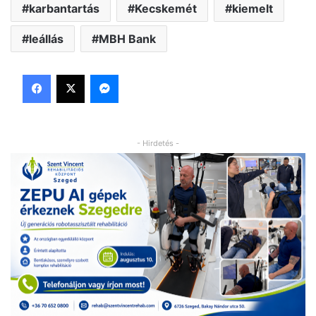
karbantartás
Kecskemét
kiemelt
leállás
MBH Bank
Facebook
X
Messenger
- Hirdetés -