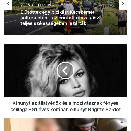
2026, augusztus 7. 11:53
Elütöttek egy biciklist Kecskemét
külterületén – az érintett útszakaszt
teljes szélességében lezárták
Kihunyt
az
állatvédők
és
a
mozivásznak
fényes
csillaga
–
91
Kihunyt az állatvédők és a mozivásznak fényes
éves
csillaga – 91 éves korában elhunyt Brigitte Bardot
korában
elhunyt
Elfogták
Brigitte
az