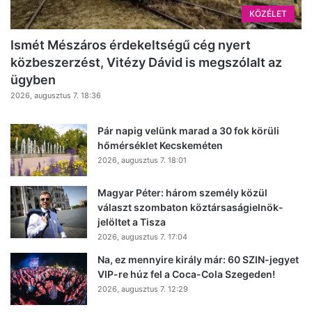
KÖZÉLET
Ismét Mészáros érdekeltségű cég nyert
közbeszerzést, Vitézy Dávid is megszólalt az
ügyben
2026, augusztus 7. 18:36
Pár napig velünk marad a 30 fok körüli
hőmérséklet Kecskeméten
2026, augusztus 7. 18:01
Magyar Péter: három személy közül
választ szombaton köztársaságielnök-
jelöltet a Tisza
2026, augusztus 7. 17:04
Na, ez mennyire király már: 60 SZIN-jegyet
VIP-re húz fel a Coca-Cola Szegeden!
2026, augusztus 7. 12:29