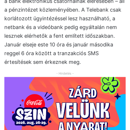
a bank elektronikus csatornáinak elérésében – áll
a pénzintézet közleményében. A Telebank csak
korlátozott ügyintézéssel lesz használható, a
netbank és a videóbank pedig egyáltalán nem
lesznek elérhetők a fent említett időszakban.
Január elseje este 10 óra és január másodika
reggel 6 óra között a tranzakciós SMS
értesítések sem érkeznek meg.
- Hirdetés -