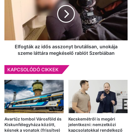
Bardot
idős
asszonyt
brutálisan,
unokája
szeme
láttára
megkéselő
rablót
Elfogták az idős asszonyt brutálisan, unokája
Szerbiában
szeme láttára megkéselő rablót Szerbiában
KAPCSOLÓDÓ CIKKEK
Avartűz tombol Városföld és
Kecskemétről is megéri
Kiskunfélegyháza között,
jelentkezni: nemzetközi
késnek a vonatok (frissítve)
kapcsolatokkal rendelkező