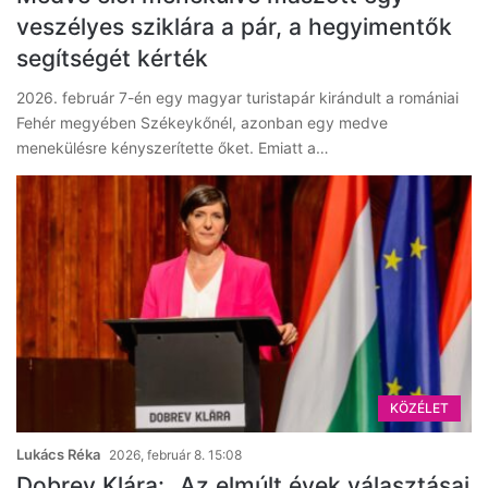
veszélyes sziklára a pár, a hegyimentők
segítségét kérték
2026. február 7-én egy magyar turistapár kirándult a romániai
Fehér megyében Székeykőnél, azonban egy medve
menekülésre kényszerítette őket. Emiatt a…
KÖZÉLET
Lukács Réka
2026, február 8. 15:08
Dobrev Klára: „Az elmúlt évek választásai