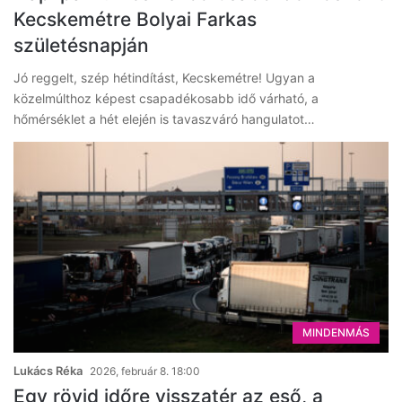
Kecskemétre Bolyai Farkas
születésnapján
Jó reggelt, szép hétindítást, Kecskemétre! Ugyan a
közelmúlthoz képest csapadékosabb idő várható, a
hőmérséklet a hét elején is tavaszváró hangulatot…
MINDENMÁS
Lukács Réka
2026, február 8. 18:00
Egy rövid időre visszatér az eső, a