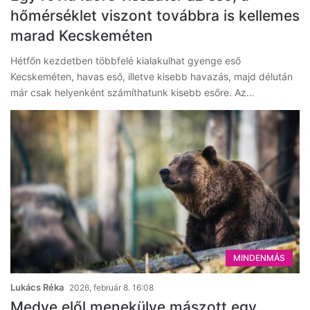
hőmérséklet viszont továbbra is kellemes
marad Kecskeméten
Hétfőn kezdetben többfelé kialakulhat gyenge eső
Kecskeméten, havas eső, illetve kisebb havazás, majd délután
már csak helyenként számíthatunk kisebb esőre. Az…
MINDENMÁS
Lukács Réka
2026, február 8. 16:08
Medve elől menekülve mászott egy