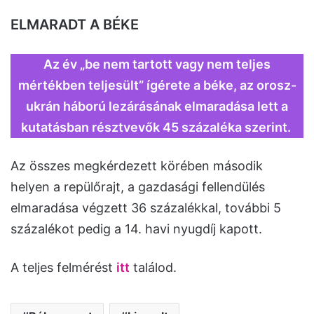
ELMARADT A BÉKE
Az év „be nem tartott vagy nem teljes
mértékben teljesült” ígérete a béke, az orosz-
ukrán háború lezárásának elmaradása lett a
kutatásban résztvevők 45 százaléka szerint.
Az összes megkérdezett körében második
helyen a repülőrajt, a gazdasági fellendülés
elmaradása végzett 36 százalékkal, további 5
százalékot pedig a 14. havi nyugdíj kapott.
A teljes felmérést
itt
találod.