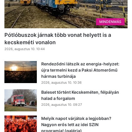
MINDENMÁS
Pótlóbuszok járnak több vonat helyett is a
kecskeméti vonalon
2026, augusztus 10. 10:44
Rendeződni látszik az energia-helyzet:
újra termelni kezd a Paksi Atomerőmű
hármas turbinája
2026, augusztus 10. 10:36
Baleset történt Kecskeméten, félpályán
halad a forgalom
2026, augusztus 10. 09:27
Melyik napot várjátok a legjobban?
Nagyon erős lett az idei SZIN
programja! (galéria)