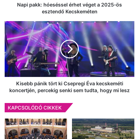
Kecskeméten
Napi pakk: hóeséssel érhet véget a 2025-ös
esztendő Kecskeméten
Kisebb
pánik
tört
ki
Csepregi
Éva
kecskeméti
koncertjén,
percekig
senki
Kisebb pánik tört ki Csepregi Éva kecskeméti
sem
koncertjén, percekig senki sem tudta, hogy mi lesz
tudta,
hogy
KAPCSOLÓDÓ CIKKEK
mi
lesz