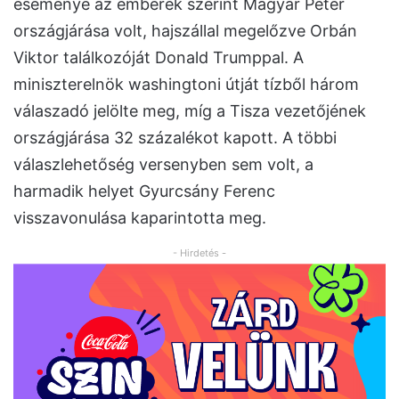
eseménye az emberek szerint Magyar Péter
országjárása volt, hajszállal megelőzve Orbán
Viktor találkozóját Donald Trumppal. A
miniszterelnök washingtoni útját tízből három
válaszadó jelölte meg, míg a Tisza vezetőjének
országjárása 32 százalékot kapott. A többi
válaszlehetőség versenyben sem volt, a
harmadik helyet Gyurcsány Ferenc
visszavonulása kaparintotta meg.
- Hirdetés -