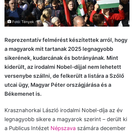
Fotó: Tények
Reprezentatív felmérést készítettek arról, hogy
a magyarok mit tartanak 2025 legnagyobb
sikerének, kudarcának és botrányának. Mint
kiderült, az irodalmi Nobel-díjjal nem lehetett
versenybe szállni, de felkerült a listára a Szőlő
utcai ügy, Magyar Péter országjárása és a
Békemenet is.
Krasznahorkai László irodalmi Nobel-díja az év
legnagyobb sikere a magyarok szerint – derült ki
a Publicus Intézet
Népszava
számára december