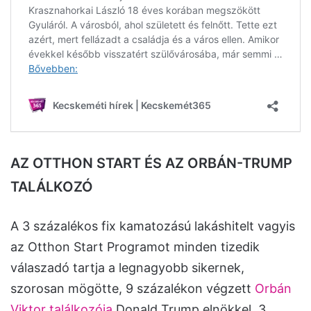
AZ OTTHON START ÉS AZ ORBÁN-TRUMP
TALÁLKOZÓ
A 3 százalékos fix kamatozású lakáshitelt vagyis
az Otthon Start Programot minden tizedik
válaszadó tartja a legnagyobb sikernek,
szorosan mögötte, 9 százalékon végzett
Orbán
Viktor találkozója
Donald Trump elnökkel, 3