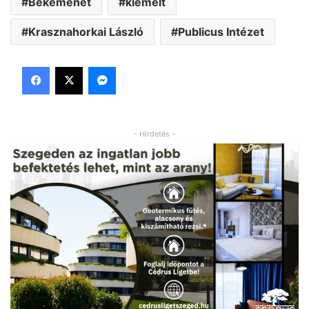
Békemenet
kiemelt
Krasznahorkai László
Publicus Intézet
Facebook
X
Messenger
- Hirdetés -