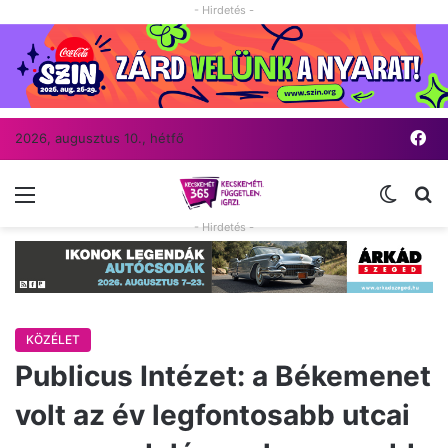
- Hirdetés -
Fa
2026, augusztus 10., hétfő
Menü
Switch
Ke
- Hirdetés -
KÖZÉLET
Publicus Intézet: a Békemenet
volt az év legfontosabb utcai