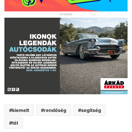
- Hirdetés -
kiemelt
rendőség
segítség
tél