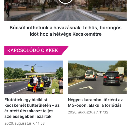
ahol
borongós
online
időt
oktatásra
hoz
állnak
a
át
hétvége
Búcsút inthetünk a havazásnak: felhős, borongós
Kecskemétre
időt hoz a hétvége Kecskemétre
KAPCSOLÓDÓ CIKKEK
Elütöttek egy biciklist
Négyes karambol történt az
Kecskemét külterületén – az
M5-ösön, alakul a torlódás
érintett útszakaszt teljes
2026, augusztus 7. 11:32
szélességében lezárták
2026, augusztus 7. 11:53