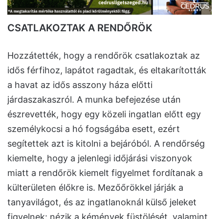
CSATLAKOZTAK A RENDŐRÖK
Hozzátették, hogy a rendőrök csatlakoztak az
idős férfihoz, lapátot ragadtak, és eltakarították
a havat az idős asszony háza előtti
járdaszakaszról. A munka befejezése után
észrevették, hogy egy közeli ingatlan előtt egy
személykocsi a hó fogságába esett, ezért
segítettek azt is kitolni a bejáróból. A rendőrség
kiemelte, hogy a jelenlegi időjárási viszonyok
miatt a rendőrök kiemelt figyelmet fordítanak a
külterületen élőkre is. Mezőőrökkel járják a
tanyavilágot, és az ingatlanoknál külső jeleket
figyelnek: nézik a kémények füstölését, valamint