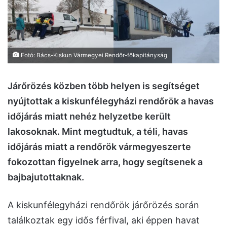
Fotó: Bács-Kiskun Vármegyei Rendőr-főkapitányság
Járőrözés közben több helyen is segítséget
nyújtottak a kiskunfélegyházi rendőrök a havas
időjárás miatt nehéz helyzetbe került
lakosoknak. Mint megtudtuk, a téli, havas
időjárás miatt a rendőrök vármegyeszerte
fokozottan figyelnek arra, hogy segítsenek a
bajbajutottaknak.
A kiskunfélegyházi rendőrök járőrözés során
találkoztak egy idős férfival, aki éppen havat