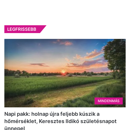
LEGFRISSEBB
MINDENMÁS
Napi pakk: holnap újra feljebb kúszik a
hőmérséklet, Keresztes Ildikó születésnapot
ünnepel