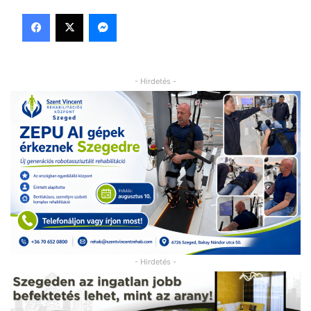
Facebook
X
Messenger
- Hirdetés -
- Hirdetés -