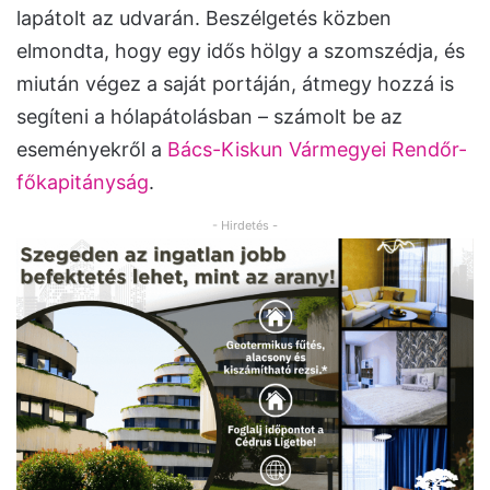
lapátolt az udvarán. Beszélgetés közben
elmondta, hogy egy idős hölgy a szomszédja, és
miután végez a saját portáján, átmegy hozzá is
segíteni a hólapátolásban – számolt be az
eseményekről a
Bács-Kiskun Vármegyei Rendőr-
főkapitányság
.
- Hirdetés -