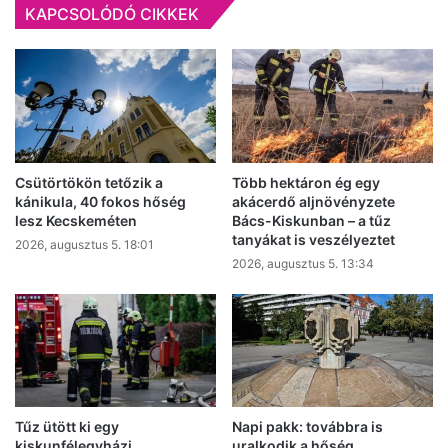
KAPCSOLÓDÓ CIKKEK
pontot
Csütörtökön tetőzik a
Több hektáron ég egy
kánikula, 40 fokos hőség
akácerdő aljnövényzete
lesz Kecskeméten
Bács-Kiskunban – a tűz
tanyákat is veszélyeztet
2026, augusztus 5. 18:01
2026, augusztus 5. 13:34
Tűz ütött ki egy
Napi pakk: továbbra is
kiskunfélegyházi
uralkodik a hőség