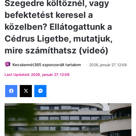
Szegedre költöznél, vagy
befektetést keresel a
közelben? Ellátogattunk a
Cédrus Ligetbe, mutatjuk,
mire számíthatsz (videó)
Kecskemét365 szponzorált tartalom
2026, január 27. 12:09
Last Updated: 2026, január 27. 12:09
Facebook
X
Messenger