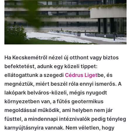
Ha Kecskemétről nézel új otthont vagy biztos
befektetést, adunk egy közeli tippet:
ellátogattunk a szegedi
Cédrus Liget
be, és
megnéztük, miért beszél róla ennyi ismerős. A
lakópark belváros-közeli, mégis nyugodt
környezetben van, a fűtés geotermikus
megoldással működik, ami helyben nem jár
füsttel, a mindennapi intéznivalók pedig tényleg
karnyújtásnyira vannak. Nem véletlen, hogy