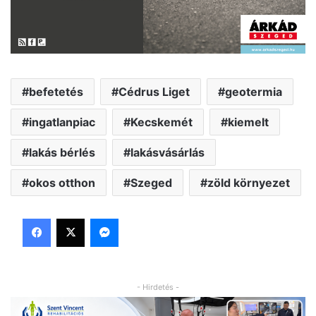
befetetés
Cédrus Liget
geotermia
ingatlanpiac
Kecskemét
kiemelt
lakás bérlés
lakásvásárlás
okos otthon
Szeged
zöld környezet
Facebook
X
Messenger
- Hirdetés -