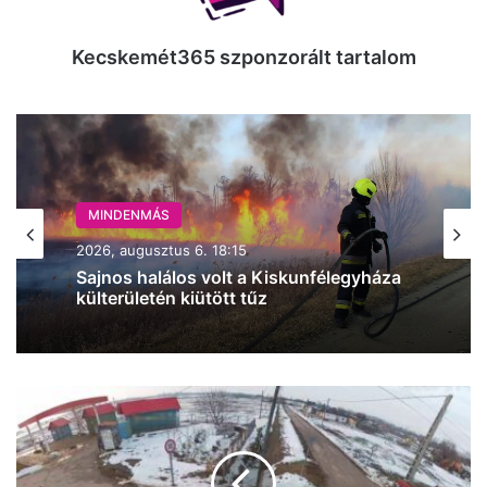
Kecskemét365 szponzorált tartalom
MINDENMÁS
2026, augusztus 6. 18:15
Sajnos halálos volt a Kiskunfélegyháza
külterületén kiütött tűz
Amikor
a
"hogyan
ne