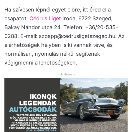
Ha szívesen lépnél egyet előre, itt éred el a
csapatot:
Cédrus Liget
Iroda, 6722 Szeged,
Bakay Nándor utca 24. Telefon: +36/20-535-
0288. E-mail:
szpapp@cedrusligetszeged.hu
. Az
elérhetőségek helyben is ki vannak téve, és
normálisan, nyomulás nélkül segítenek
végigmenni a lehetőségeken.
- Hirdetés -