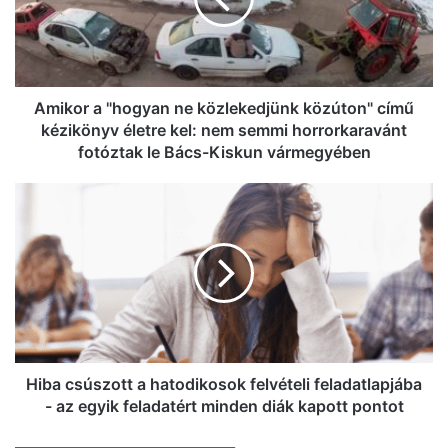
közlekedjünk
közúton"
című
kézikönyv
életre
kel:
Amikor a "hogyan ne közlekedjünk közúton" című
nem
kézikönyv életre kel: nem semmi horrorkaravánt
semmi
fotóztak le Bács-Kiskun vármegyében
horrorkaravánt
fotóztak
Hiba
le
csúszott
Bács-
a
Kiskun
hatodikosok
vármegyében
felvételi
feladatlapjába
-
az
egyik
feladatért
Hiba csúszott a hatodikosok felvételi feladatlapjába
minden
- az egyik feladatért minden diák kapott pontot
diák
kapott