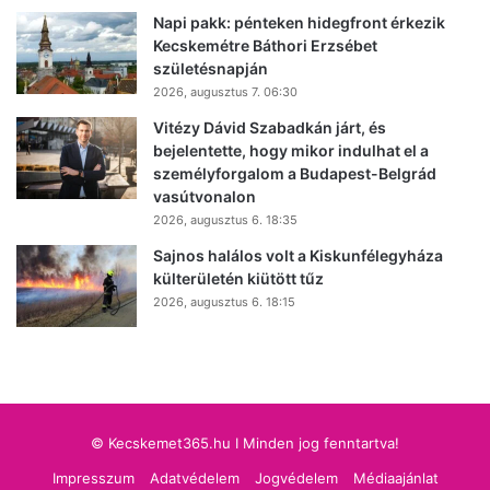
Napi pakk: pénteken hidegfront érkezik
Kecskemétre Báthori Erzsébet
születésnapján
2026, augusztus 7. 06:30
Vitézy Dávid Szabadkán járt, és
bejelentette, hogy mikor indulhat el a
személyforgalom a Budapest-Belgrád
vasútvonalon
2026, augusztus 6. 18:35
Sajnos halálos volt a Kiskunfélegyháza
külterületén kiütött tűz
2026, augusztus 6. 18:15
© Kecskemet365.hu I Minden jog fenntartva!
Impresszum
Adatvédelem
Jogvédelem
Médiaajánlat