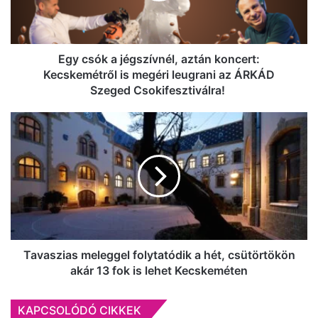
Kecskemétről is
megéri
leugrani
az
Egy csók a jégszívnél, aztán koncert:
ÁRKÁD
Kecskemétről is megéri leugrani az ÁRKÁD
Szeged Csokifesztiválra!
Szeged Csokifesztiválra!
Tavaszias
meleggel
folytatódik
a
hét,
csütörtökön
akár
13
fok
is
Tavaszias meleggel folytatódik a hét, csütörtökön
lehet
akár 13 fok is lehet Kecskeméten
Kecskeméten
KAPCSOLÓDÓ CIKKEK