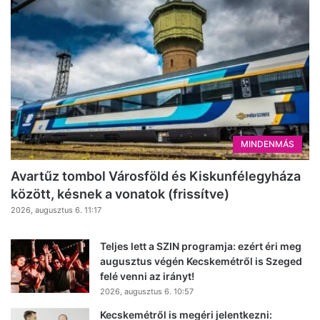
MINDENMÁS
Avartűz tombol Városföld és Kiskunfélegyháza
között, késnek a vonatok (frissítve)
2026, augusztus 6. 11:17
Teljes lett a SZIN programja: ezért éri meg
augusztus végén Kecskemétről is Szeged
felé venni az irányt!
2026, augusztus 6. 10:57
Kecskemétről is megéri jelentkezni: