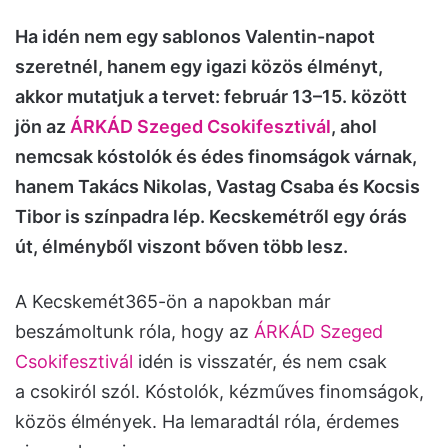
Ha idén nem egy sablonos Valentin-napot
szeretnél, hanem egy igazi közös élményt,
akkor mutatjuk a tervet: február 13–15. között
jön az
ÁRKÁD Szeged Csokifesztivál
, ahol
nemcsak kóstolók és édes finomságok várnak,
hanem Takács Nikolas, Vastag Csaba és Kocsis
Tibor is színpadra lép. Kecskemétről egy órás
út, élményből viszont bőven több lesz.
A Kecskemét365-ön a napokban már
beszámoltunk róla, hogy az
ÁRKÁD Szeged
Csokifesztivál
idén is visszatér, és nem csak
a csokiról szól. Kóstolók, kézműves finomságok,
közös élmények. Ha lemaradtál róla, érdemes