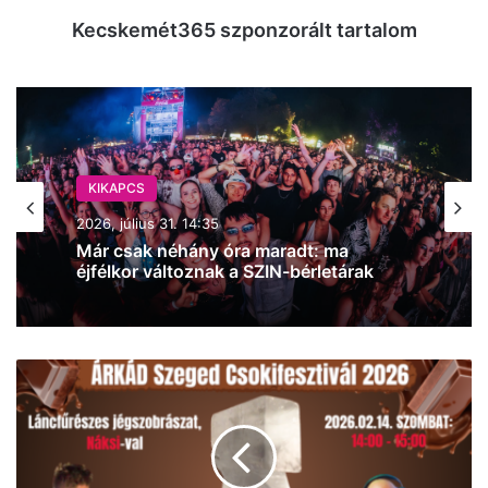
Kecskemét365 szponzorált tartalom
KIKAPCS
2026, július 30. 15:09
Miskovits Marci üzent nektek: már csak
péntek éjfélig érhetők el a jelenlegi
kedvezményes SZIN-bérletek! (videó)
Egy
csók
a
jégszívnél,
aztán
koncert: