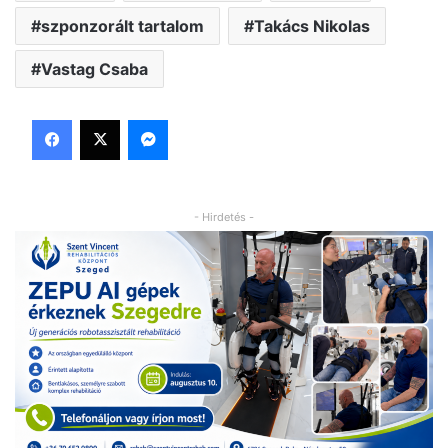
szponzorált tartalom
Takács Nikolas
Vastag Csaba
Facebook
X
Messenger
- Hirdetés -