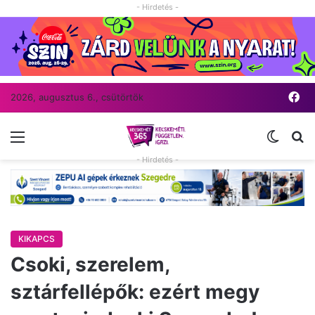
- Hirdetés -
Fa
2026, augusztus 6., csütörtök
Menü
Switch
Ke
- Hirdetés -
KIKAPCS
Csoki, szerelem,
sztárfellépők: ezért megy