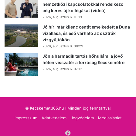
nemzetközi kapcsolatokkal rendelkező
cég keres új kollégákat (videó)
2026, augusztus 6. 10:19
Jó hír: már kilenc centit emelkedett a Duna
vízállása, és eső várható az osztrák
vízgyűjtőkön
2026, augusztus 6. 08:29
Jön a harmadik tartós hőhullám: a jövő
héten visszatér a forróság Kecskemétre
2026, augusztus 6. 07:12
© Kecskemet365.hu I Minden jog fenntartva!
Impresszum
Adatvédelem
Jogvédelem
Médiaajánlat
Facebook