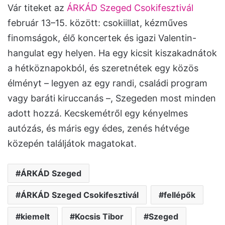
Vár titeket az
ÁRKÁD Szeged Csokifesztivál
február 13–15. között: csokiillat, kézműves
finomságok, élő koncertek és igazi Valentin-
hangulat egy helyen. Ha egy kicsit kiszakadnátok
a hétköznapokból, és szeretnétek egy közös
élményt – legyen az egy randi, családi program
vagy baráti kiruccanás –, Szegeden most minden
adott hozzá. Kecskemétről egy kényelmes
autózás, és máris egy édes, zenés hétvége
közepén találjátok magatokat.
ÁRKÁD Szeged
ÁRKÁD Szeged Csokifesztivál
fellépők
kiemelt
Kocsis Tibor
Szeged