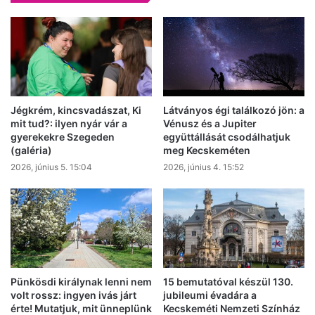
Jégkrém, kincsvadászat, Ki
Látványos égi találkozó jön: a
mit tud?: ilyen nyár vár a
Vénusz és a Jupiter
gyerekekre Szegeden
együttállását csodálhatjuk
(galéria)
meg Kecskeméten
2026, június 5. 15:04
2026, június 4. 15:52
Pünkösdi királynak lenni nem
15 bemutatóval készül 130.
volt rossz: ingyen ivás járt
jubileumi évadára a
érte! Mutatjuk, mit ünneplünk
Kecskeméti Nemzeti Színház