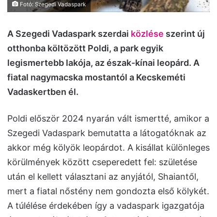
Fotó: Szegedi Vadaspark
A Szegedi Vadaspark szerdai
közlése
szerint új
otthonba költözött Poldi, a park egyik
legismertebb lakója, az észak-kínai leopárd. A
fiatal nagymacska mostantól a Kecskeméti
Vadaskertben él.
Poldi először 2024 nyarán vált ismertté, amikor a
Szegedi Vadaspark bemutatta a látogatóknak az
akkor még kölyök leopárdot. A kisállat különleges
körülmények között cseperedett fel: születése
után el kellett választani az anyjától, Shaiantől,
mert a fiatal nőstény nem gondozta első kölykét.
A túlélése érdekében így a vadaspark igazgatója