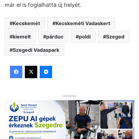
már el is foglalhatta új helyét.
Kecskemét
Kecskeméti Vadaskert
kiemelt
párduc
poldi
Szeged
Szegedi Vadaspark
Facebook
X
Messenger
- Hirdetés -