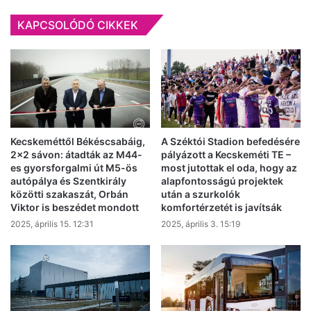
KAPCSOLÓDÓ CIKKEK
Kecskeméttől Békéscsabáig,
A Széktói Stadion befedésére
2×2 sávon: átadták az M44-
pályázott a Kecskeméti TE –
es gyorsforgalmi út M5-ös
most jutottak el oda, hogy az
autópálya és Szentkirály
alapfontosságú projektek
közötti szakaszát, Orbán
után a szurkolók
Viktor is beszédet mondott
komfortérzetét is javítsák
2025, április 15. 12:31
2025, április 3. 15:19