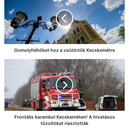
hoz
a
csütörtök
Kecskemétre
Gomolyfelhőket hoz a csütörtök Kecskemétre
Frontális
karambol
Kecskeméten!
A
hivatásos
tűzoltókat
riasztották
Frontális karambol Kecskeméten! A hivatásos
tűzoltókat riasztották