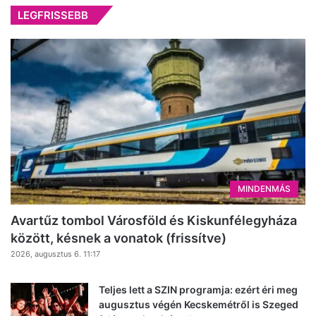
LEGFRISSEBB
MINDENMÁS
Avartűz tombol Városföld és Kiskunfélegyháza
között, késnek a vonatok (frissítve)
2026, augusztus 6. 11:17
Teljes lett a SZIN programja: ezért éri meg
augusztus végén Kecskemétről is Szeged