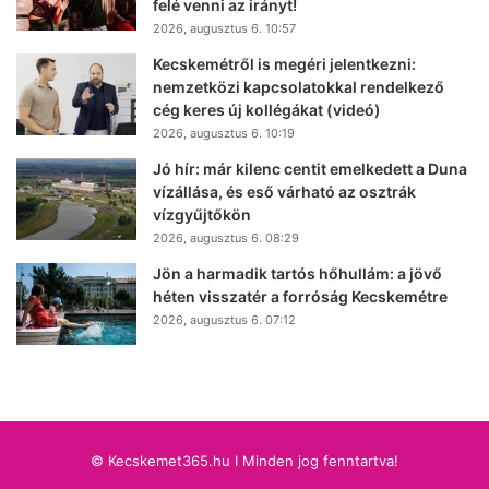
felé venni az irányt!
2026, augusztus 6. 10:57
Kecskemétről is megéri jelentkezni:
nemzetközi kapcsolatokkal rendelkező
cég keres új kollégákat (videó)
2026, augusztus 6. 10:19
Jó hír: már kilenc centit emelkedett a Duna
vízállása, és eső várható az osztrák
vízgyűjtőkön
2026, augusztus 6. 08:29
Jön a harmadik tartós hőhullám: a jövő
héten visszatér a forróság Kecskemétre
2026, augusztus 6. 07:12
© Kecskemet365.hu I Minden jog fenntartva!