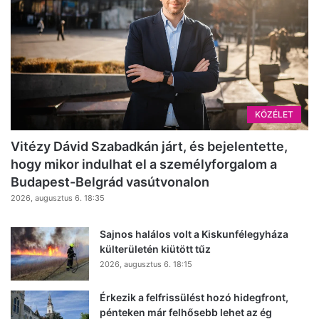
KÖZÉLET
Vitézy Dávid Szabadkán járt, és bejelentette,
hogy mikor indulhat el a személyforgalom a
Budapest-Belgrád vasútvonalon
2026, augusztus 6. 18:35
Sajnos halálos volt a Kiskunfélegyháza
külterületén kiütött tűz
2026, augusztus 6. 18:15
Érkezik a felfrissülést hozó hidegfront,
pénteken már felhősebb lehet az ég