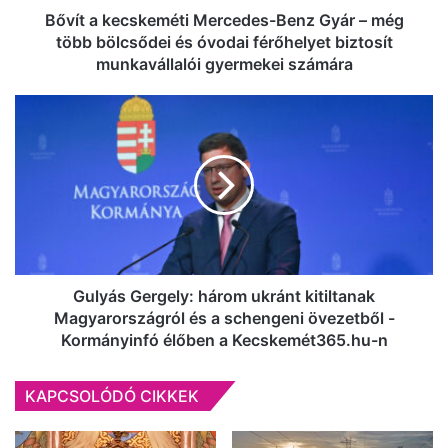
bölcsődei
Bővít a kecskeméti Mercedes-Benz Gyár – még
és
több bölcsődei és óvodai férőhelyet biztosít
óvodai
munkavállalói gyermekei számára
férőhelyet
biztosít
Gulyás
munkavállalói
Gergely:
gyermekei
három
számára
ukránt
kitiltanak
Magyarországról
és
a
schengeni
övezetből
Gulyás Gergely: három ukránt kitiltanak
-
Magyarországról és a schengeni övezetből -
Kormányinfó
Kormányinfó élőben a Kecskemét365.hu-n
élőben
a
KAPCSOLÓDÓ CIKKEK
Kecskemét365.hu-
n