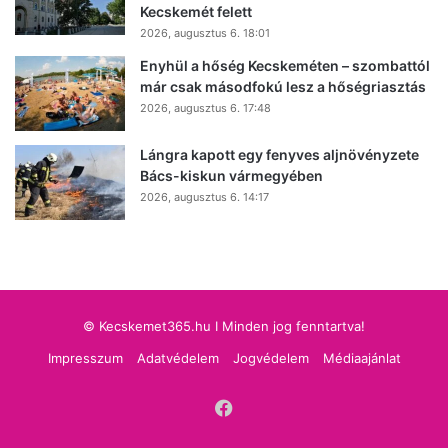
Kecskemét felett
2026, augusztus 6. 18:01
Enyhül a hőség Kecskeméten – szombattól
már csak másodfokú lesz a hőségriasztás
2026, augusztus 6. 17:48
Lángra kapott egy fenyves aljnövényzete
Bács-kiskun vármegyében
2026, augusztus 6. 14:17
© Kecskemet365.hu I Minden jog fenntartva!
Impresszum
Adatvédelem
Jogvédelem
Médiaajánlat
Facebook