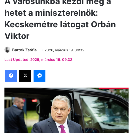
A városunkba kezdi meg a
hetet a miniszterelnök:
Kecskemétre látogat Orbán
Viktor
Bartok Zsófia
2026, március 19. 09:32
Last Updated: 2026, március 19. 09:32
Facebook
X
Messenger