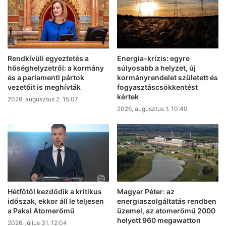
Rendkívüli egyeztetés a
Energia-krízis: egyre
hőséghelyzetről: a kormány
súlyosabb a helyzet, új
és a parlamenti pártok
kormányrendelet született és
vezetőit is meghívták
fogyasztáscsökkentést
kértek
2026, augusztus 2. 15:07
2026, augusztus 1. 10:40
Hétfőtől kezdődik a kritikus
Magyar Péter: az
időszak, ekkor áll le teljesen
energiaszolgáltatás rendben
a Paksi Atomerőmű
üzemel, az atomerőmű 2000
helyett 960 megawatton
2026, július 31. 12:04