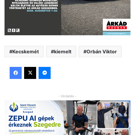
Kecskemét
kiemelt
Orbán Viktor
Facebook
X
Messenger
- Hirdetés -