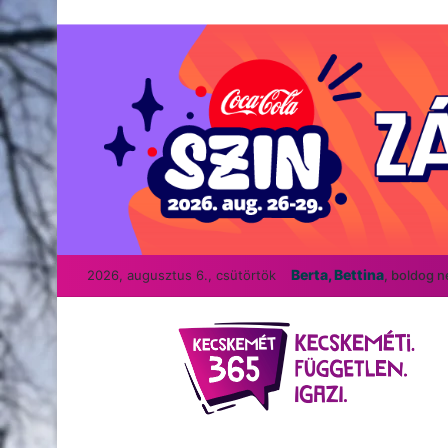
Berta, Bettina
2026, augusztus 6., csütörtök
, boldog 