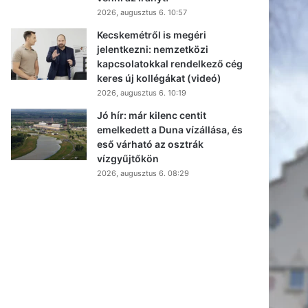
2026, augusztus 6. 10:57
Kecskemétről is megéri
jelentkezni: nemzetközi
kapcsolatokkal rendelkező cég
keres új kollégákat (videó)
2026, augusztus 6. 10:19
Jó hír: már kilenc centit
emelkedett a Duna vízállása, és
eső várható az osztrák
vízgyűjtőkön
2026, augusztus 6. 08:29