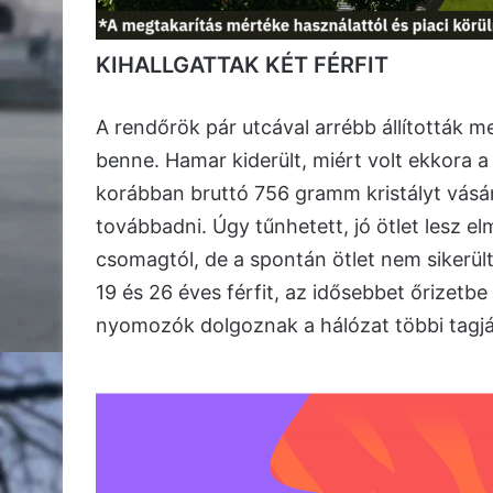
KIHALLGATTAK KÉT FÉRFIT
A rendőrök pár utcával arrébb állították me
benne. Hamar kiderült, miért volt ekkora a 
korábban bruttó 756 gramm kristályt vásá
továbbadni. Úgy tűnhetett, jó ötlet lesz 
csomagtól, de a spontán ötlet nem sikerült
19 és 26 éves férfit, az idősebbet őrizetb
nyomozók dolgoznak a hálózat többi tagjá