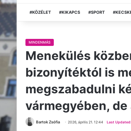
#KÖZÉLET
#KIKAPCS
#SPORT
#KECSK
MINDENMÁS
Menekülés közbe
bizonyítéktól is 
megszabadulni ké
vármegyében, de a
Bartok Zsófia
2026, április 21. 12:44
Last Updated: 