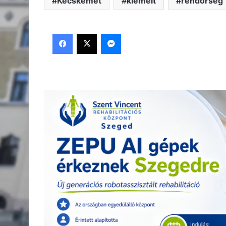
Kecskemét
kiemelt
rendőrség
Facebook
X
Messenger