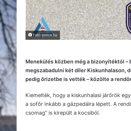
Fotó: police.hu
Menekülés közben még a bizonyítéktól – b
megszabadulni két díler Kiskunhalason, de
pedig őrizetbe is vették – közölte a rend
Kiemelték, hogy a kiskunhalasi járőrök egy a
a sofőr inkább a gázpedálra lépett. A rend
csomag” is kirepült a kocsiból.