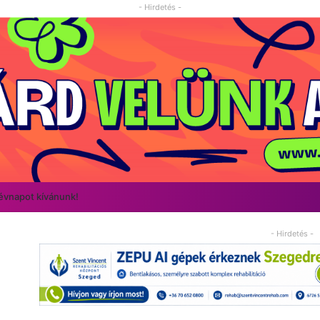
- Hirdetés -
névnapot kívánunk!
- Hirdetés -