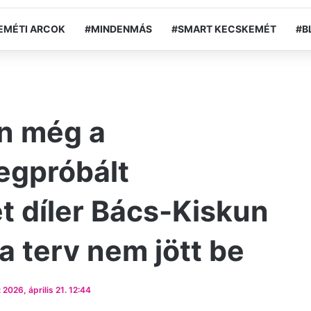
EMÉTI ARCOK
#MINDENMÁS
#SMART KECSKEMÉT
#B
n még a
megpróbált
t díler Bács-Kiskun
 terv nem jött be
2026, április 21. 12:44