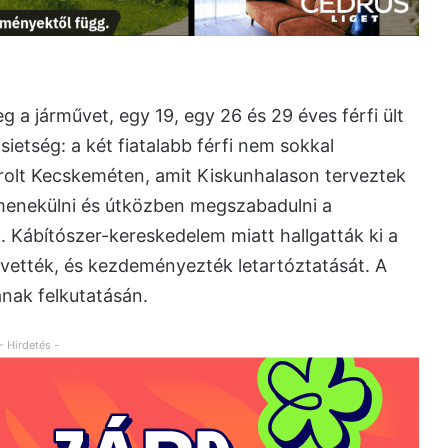
g a járművet, egy 19, egy 26 és 29 éves férfi ült
sietség: a két fiatalabb férfi nem sokkal
rolt Kecskeméten, amit Kiskunhalason terveztek
elmenekülni és útközben megszabadulni a
. Kábítószer-kereskedelem miatt hallgatták ki a
e vették, és kezdeményezték letartóztatását. A
nak felkutatásán.
- Hirdetés -