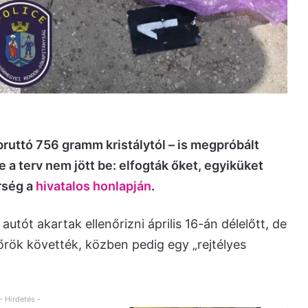
ruttó 756 gramm kristálytól – is megpróbált
 a terv nem jött be: elfogták őket, egyiküket
őrség a
hivatalos honlapján
.
utót akartak ellenőrizni április 16-án délelőtt, de
őrök követték, közben pedig egy „rejtélyes
- Hirdetés -