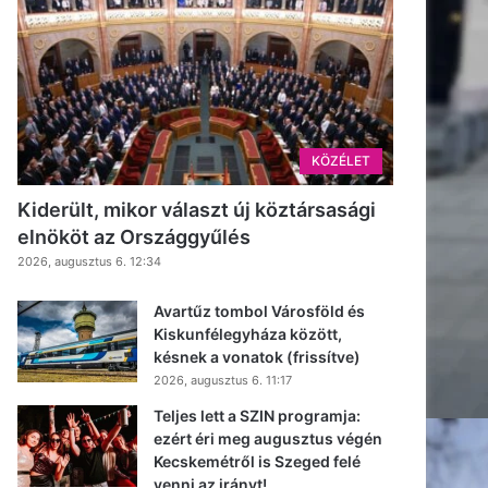
KÖZÉLET
Kiderült, mikor választ új köztársasági
elnököt az Országgyűlés
2026, augusztus 6. 12:34
Avartűz tombol Városföld és
Kiskunfélegyháza között,
késnek a vonatok (frissítve)
2026, augusztus 6. 11:17
Teljes lett a SZIN programja:
ezért éri meg augusztus végén
Kecskemétről is Szeged felé
venni az irányt!