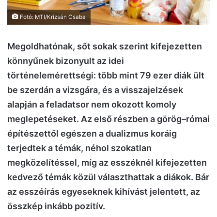
Fotó: MTI/Krizsán Csaba
Megoldhatónak, sőt sokak szerint kifejezetten
könnyűnek bizonyult az idei
történelemérettségi: több mint 79 ezer diák ült
be szerdán a vizsgára, és a visszajelzések
alapján a feladatsor nem okozott komoly
meglepetéseket. Az első részben a görög–római
építészettől egészen a dualizmus koráig
terjedtek a témák, néhol szokatlan
megközelítéssel, míg az esszéknél kifejezetten
kedvező témák közül választhattak a diákok. Bár
az esszéírás egyeseknek kihívást jelentett, az
összkép inkább pozitív.