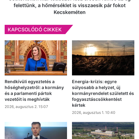
hőmérséklet
felettünk, a hőmérséklet is visszaesik pár fokot
is
Kecskeméten
visszaesik
pár
KAPCSOLÓDÓ CIKKEK
fokot
Kecskeméten
Rendkívüli egyeztetés a
Energia-krízis: egyre
hőséghelyzetről: a kormány
súlyosabb a helyzet, új
és a parlamenti pártok
kormányrendelet született és
vezetőit is meghívták
fogyasztáscsökkentést
kértek
2026, augusztus 2. 15:07
2026, augusztus 1. 10:40