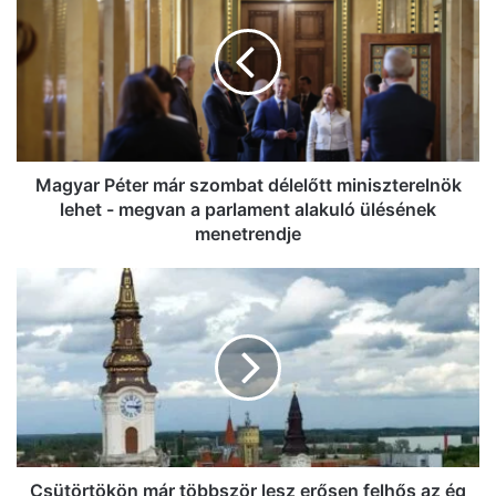
már
szombat
délelőtt
miniszterelnök
lehet
-
megvan
a
Magyar Péter már szombat délelőtt miniszterelnök
parlament
lehet - megvan a parlament alakuló ülésének
alakuló
menetrendje
ülésének
menetrendje
Csütörtökön
már
többször
lesz
erősen
felhős
az
ég
felettünk,
a
Csütörtökön már többször lesz erősen felhős az ég