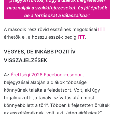
„Nagyon fontos, hogy a diákok megfelelően
használják a szakkifejezéseket, és jól építsék
be a forrásokat a válaszaikba.”
A második rész rövid esszéinek megoldásai
ITT
érhetők el, a hosszú esszék pedig
ITT
.
VEGYES, DE INKÁBB POZITÍV
VISSZAJELZÉSEK
Az
Érettségi 2026 Facebook-csoport
bejegyzései alapján a diákok többsége
könnyűnek találta a feladatsort. Volt, aki úgy
fogalmazott: „a tavalyi szívatás után most
könnyebb lett a töri”. Többen kifejezetten örültek
az esszétémáknak, volt, aki „
Isten áldásának
”