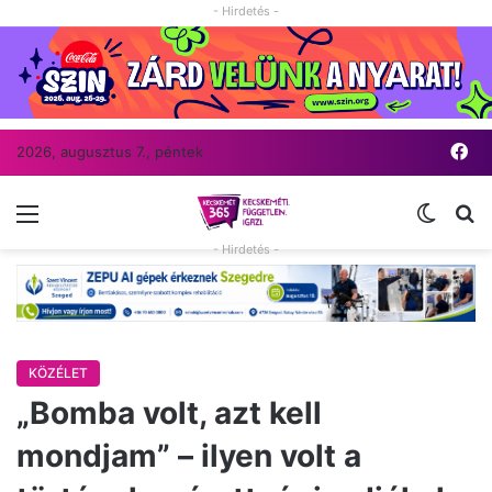
- Hirdetés -
Fa
2026, augusztus 7., péntek
Menü
Switch
Ke
- Hirdetés -
KÖZÉLET
„Bomba volt, azt kell
mondjam” – ilyen volt a