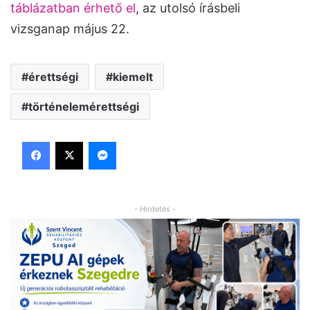
táblázatban érhető el
, az utolsó írásbeli
vizsganap május 22.
érettségi
kiemelt
történelemérettségi
Facebook
X
Messenger
- Hirdetés -