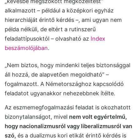
„kevésbé megszokott megközelítést”
alkalmazott – például a középkori egyház
hierarchiáját érintő kérdés –, ami ugyan nem
példa nélküli, de eltért a rutinszerű
feladattípusoktól – olvasható az
Index
beszámolójában
.
„Nem biztos, hogy mindenki teljes biztonsággal
áll hozzá, de alapvetően megoldható” –
fogalmazott. A Németországhoz kapcsolódó
feladatot ugyanakkor nehezebbnek ítélte.
Az eszmemegfogalmazási feladat is okozhatott
bizonytalanságot, mivel
nem volt egyértelmű,
hogy nacionalizmusról vagy liberalizmusról van
szó,
és a dualizmus kori etikát érintő kérdés is