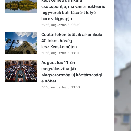
kecskeméti kánikula
csúcspontja, ma van a nukleáris
fegyverek betiltásáért folyó
harc világnapja
2026, augusztus 6. 06:30
Csütörtökön tetőzik a kánikula,
40 fokos hőség
lesz Kecskeméten
2026, augusztus 5. 18:01
Augusztus 11-én
megválaszthatják
Magyarország új köztársasági
elnökét
2026, augusztus 5. 16:38