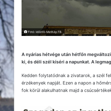
Fotó: Időinfó-MetKép FB.
A nyárias hétvége után hétfőn megváltozik
ki, és déli szél kíséri a napunkat. A legm
Kedden folytatódnak a zivatarok, a szél fel
érzékenyek napját. Ezen a napon a hőmérsé
fok körül alakulhatnak majd a csúcsértéke