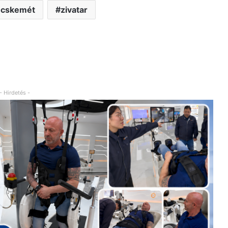
ecskemét
zivatar
- Hirdetés -