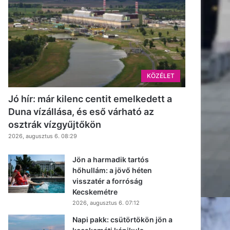
KÖZÉLET
Jó hír: már kilenc centit emelkedett a
Duna vízállása, és eső várható az
osztrák vízgyűjtőkön
2026, augusztus 6. 08:29
Jön a harmadik tartós
hőhullám: a jövő héten
visszatér a forróság
Kecskemétre
2026, augusztus 6. 07:12
Napi pakk: csütörtökön jön a