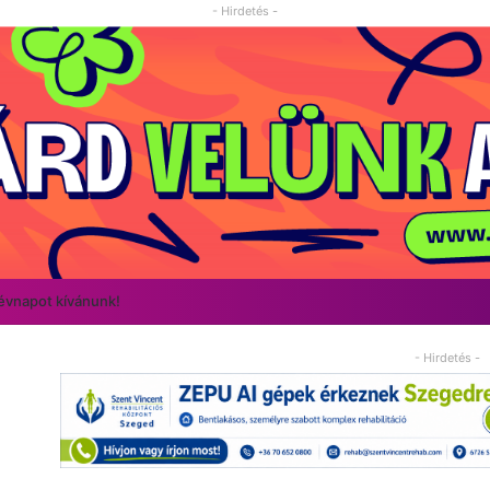
- Hirdetés -
névnapot kívánunk!
- Hirdetés -