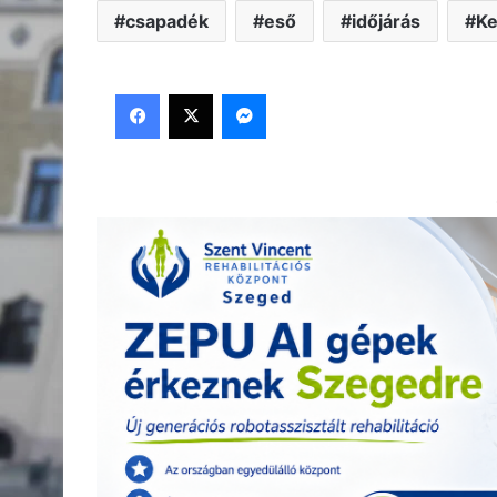
csapadék
eső
időjárás
K
Facebook
X
Messenger