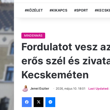
#KÖZÉLET
#KIKAPCS
#SPORT
#KECSK
MINDENMÁS
Fordulatot vesz az
erős szél és zivat
Kecskeméten
Jenei Eszter
2026, május 10. 18:01
Last Updated: 
Facebook
X
Messenger