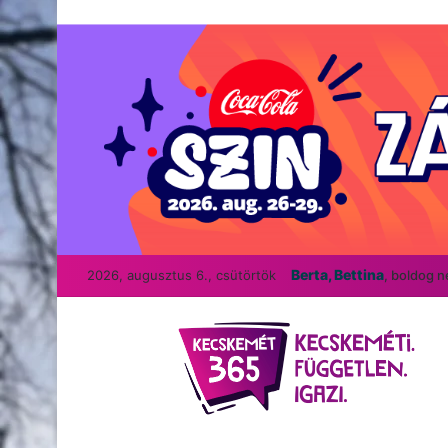
Berta, Bettina
2026, augusztus 6., csütörtök
, boldog 