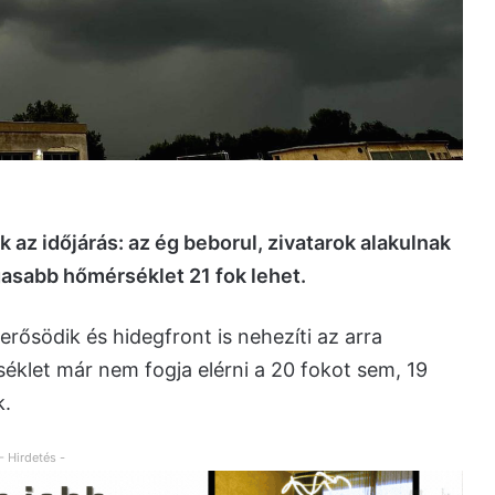
 az időjárás: az ég beborul, zivatarok alakulnak
agasabb hőmérséklet 21 fok lehet.
erősödik és hidegfront is nehezíti az arra
klet már nem fogja elérni a 20 fokot sem, 19
k.
- Hirdetés -