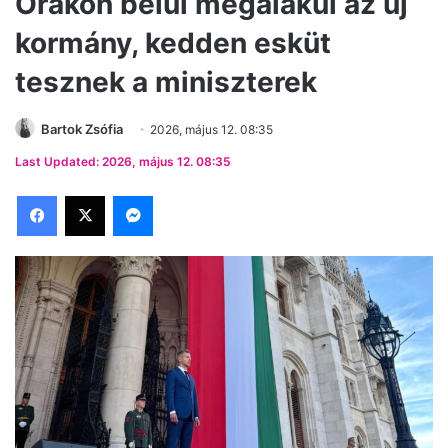
Órákon belül megalakul az új
kormány, kedden esküt
tesznek a miniszterek
Bartok Zsófia
2026, május 12. 08:35
Last Updated: 2026, május 12. 08:35
Facebook
X
Messenger