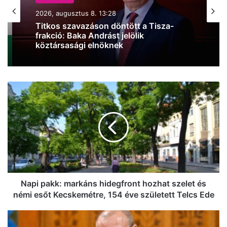
KÖZÉLET
KÖZÉLET
2026, augusztus 7. 19:47
2026, augusztus 8. 13:28
Iskolakezdési támogatás az
önkormányzattól, mutatjuk, hogyan
juthatsz hozzá
Titkos szavazáson döntött a Tisza-
frakció: Baka Andrást jelölik
Napi
köztársasági elnöknek
pakk:
markáns
hidegfront
hozhat
szelet
és
némi
esőt
Kecskemétre,
Napi pakk: markáns hidegfront hozhat szelet és
154
némi esőt Kecskemétre, 154 éve született Telcs Ede
éve
született
Tarr
Telcs
Zoltán