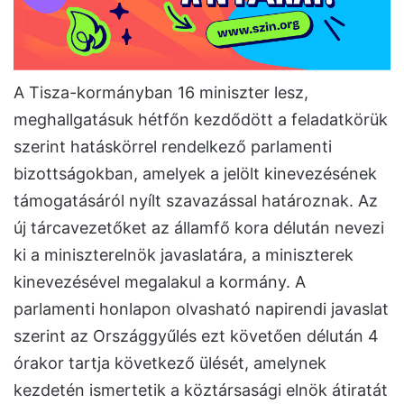
A Tisza-kormányban 16 miniszter lesz,
meghallgatásuk hétfőn kezdődött a feladatkörük
szerint hatáskörrel rendelkező parlamenti
bizottságokban, amelyek a jelölt kinevezésének
támogatásáról nyílt szavazással határoznak. Az
új tárcavezetőket az államfő kora délután nevezi
ki a miniszterelnök javaslatára, a miniszterek
kinevezésével megalakul a kormány. A
parlamenti honlapon olvasható napirendi javaslat
szerint az Országgyűlés ezt követően délután 4
órakor tartja következő ülését, amelynek
kezdetén ismertetik a köztársasági elnök átiratát