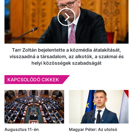
Ede
bejelentette
a
közmédia
átalakítását,
visszaadná
a
társadalom,
az
Tarr Zoltán bejelentette a közmédia átalakítását,
alkotók,
visszaadná a társadalom, az alkotók, a szakmai és
a
helyi közösségek szabadságát
szakmai
és
KAPCSOLÓDÓ CIKKEK
helyi
közösségek
szabadságát
Augusztus 11-én
Magyar Péter: Az utolsó