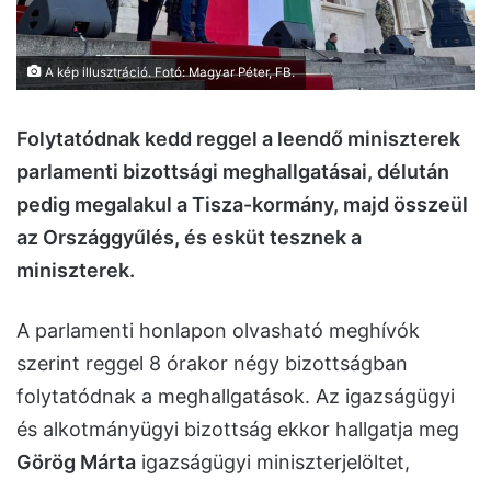
A kép illusztráció. Fotó: Magyar Péter, FB.
Folytatódnak kedd reggel a leendő miniszterek
parlamenti bizottsági meghallgatásai, délután
pedig megalakul a Tisza-kormány, majd összeül
az Országgyűlés, és esküt tesznek a
miniszterek.
A parlamenti honlapon olvasható meghívók
szerint reggel 8 órakor négy bizottságban
folytatódnak a meghallgatások. Az igazságügyi
és alkotmányügyi bizottság ekkor hallgatja meg
Görög Márta
igazságügyi miniszterjelöltet,