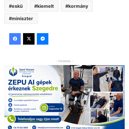
eskü
kiemelt
kormány
miniszter
Facebook
X
Messenger
- Hirdetés -