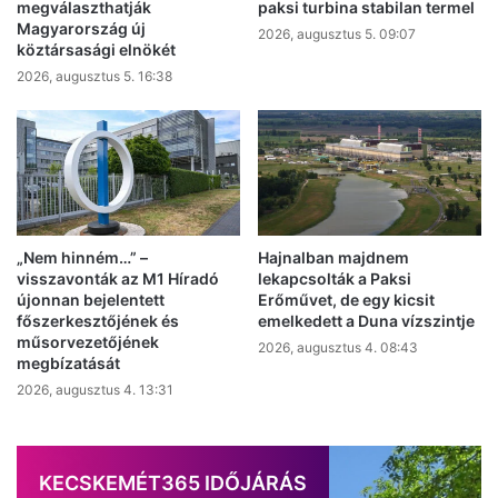
megválaszthatják
paksi turbina stabilan termel
Magyarország új
2026, augusztus 5. 09:07
köztársasági elnökét
2026, augusztus 5. 16:38
„Nem hinném…” –
Hajnalban majdnem
visszavonták az M1 Híradó
lekapcsolták a Paksi
újonnan bejelentett
Erőművet, de egy kicsit
főszerkesztőjének és
emelkedett a Duna vízszintje
műsorvezetőjének
2026, augusztus 4. 08:43
megbízatását
2026, augusztus 4. 13:31
KECSKEMÉT365 IDŐJÁRÁS