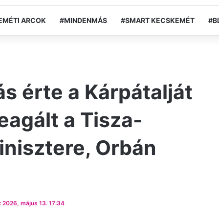
EMÉTI ARCOK
#MINDENMÁS
#SMART KECSKEMÉT
#B
 érte a Kárpátalját
eagált a Tisza-
nisztere, Orbán
 2026, május 13. 17:34