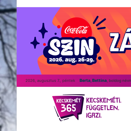
Berta, Bettina
2026, augusztus 7., péntek
, boldog név