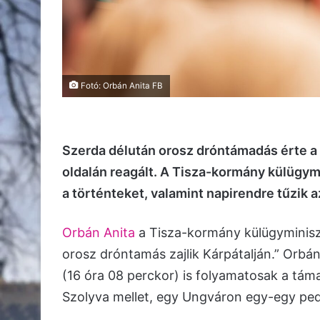
Fotó: Orbán Anita FB
Szerda délután orosz dróntámadás érte a 
oldalán reagált. A Tisza-kormány külügy
a történteket, valamint napirendre tűzik 
Orbán Anita
a Tisza-kormány külügyminiszt
orosz dróntamás zajlik Kárpátalján.” Orbá
(16 óra 08 perckor) is folyamatosak a tá
Szolyva mellet, egy Ungváron egy-egy pedi