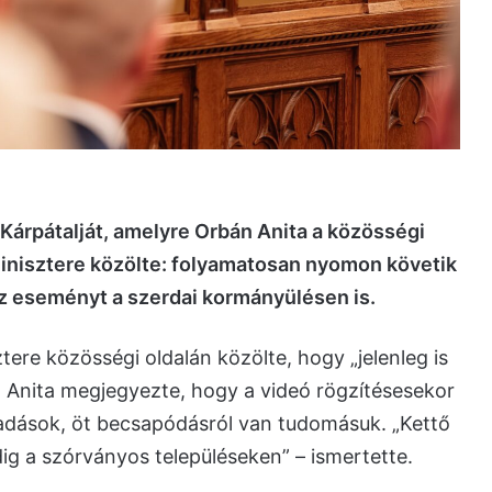
Kárpátalját, amelyre Orbán Anita a közösségi
minisztere közölte: folyamatosan nyomon követik
az eseményt a szerdai kormányülésen is.
ere közösségi oldalán közölte, hogy „jelenleg is
n Anita megjegyezte, hogy a videó rögzítésesekor
madások, öt becsapódásról van tudomásuk. „Kettő
g a szórványos településeken” – ismertette.