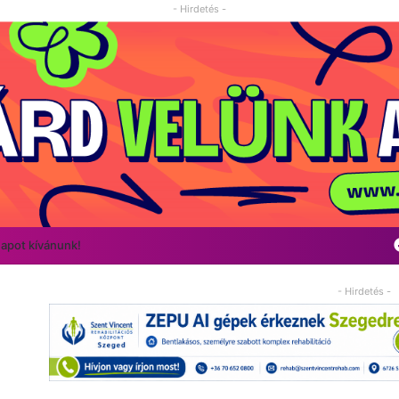
- Hirdetés -
napot kívánunk!
- Hirdetés -