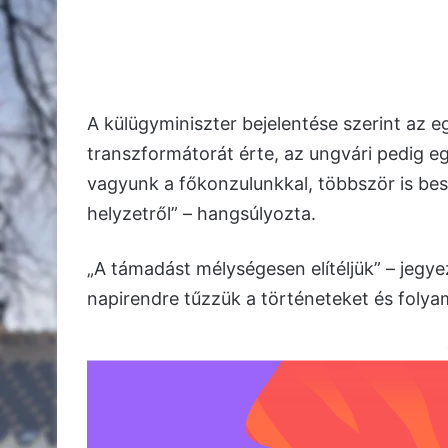
A külügyminiszter bejelentése szerint az 
transzformátorát érte, az ungvári pedig e
vagyunk a főkonzulunkkal, többször is bes
helyzetről” – hangsúlyozta.
„A támadást mélységesen elítéljük” – jeg
napirendre tűzzük a történeteket és fol