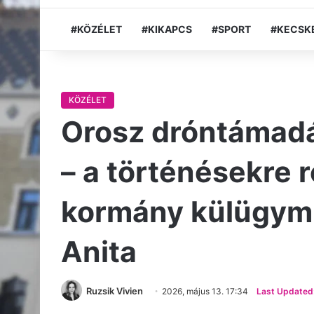
#KÖZÉLET
#KIKAPCS
#SPORT
#KECSK
KÖZÉLET
Orosz dróntámadás
– a történésekre r
kormány külügymi
Anita
Ruzsik Vivien
2026, május 13. 17:34
Last Updated: