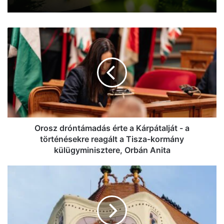
Orosz
Napi pakk: pénteken hidegfront érkezik
dróntámadás
Kecskemétre Báthori Erzsébet
érte
születésnapján
a
Kárpátalját
-
a
történésekre
reagált
a
Orosz dróntámadás érte a Kárpátalját - a
Tisza-
történésekre reagált a Tisza-kormány
kormány
külügyminisztere, Orbán Anita
külügyminisztere,
Orbán
Napi
Anita
pakk:
napsütést
és
20
fokot