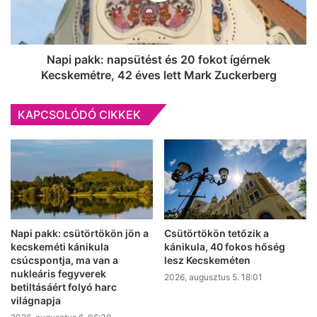
ígérnek
Kecskemétre,
42
éves
Napi pakk: napsütést és 20 fokot ígérnek
lett
Kecskemétre, 42 éves lett Mark Zuckerberg
Mark
Zuckerberg
KAPCSOLÓDÓ CIKKEK
Napi pakk: csütörtökön jön a
Csütörtökön tetőzik a
kecskeméti kánikula
kánikula, 40 fokos hőség
csúcspontja, ma van a
lesz Kecskeméten
nukleáris fegyverek
2026, augusztus 5. 18:01
betiltásáért folyó harc
világnapja