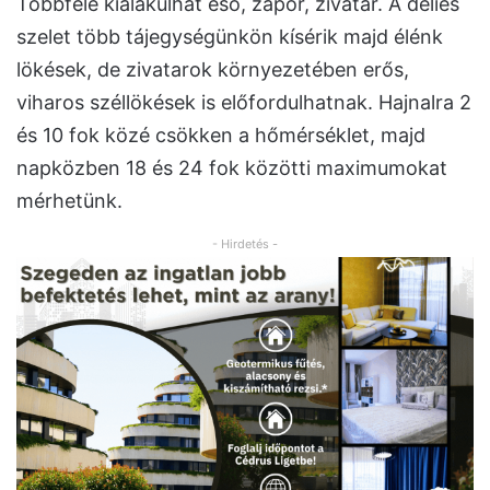
Többfelé kialakulhat eső, zápor, zivatar. A délies
szelet több tájegységünkön kísérik majd élénk
lökések, de zivatarok környezetében erős,
viharos széllökések is előfordulhatnak. Hajnalra 2
és 10 fok közé csökken a hőmérséklet, majd
napközben 18 és 24 fok közötti maximumokat
mérhetünk.
- Hirdetés -