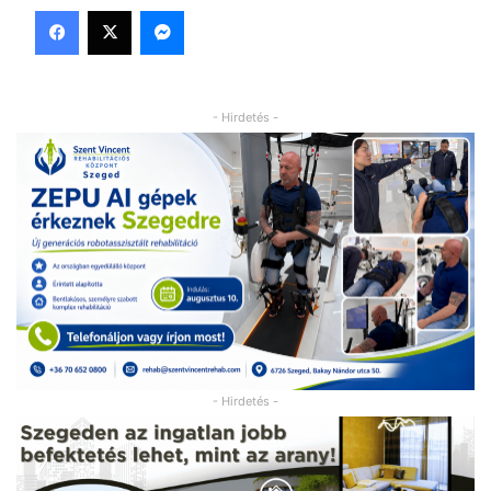
Facebook
X
Messenger
- Hirdetés -
- Hirdetés -