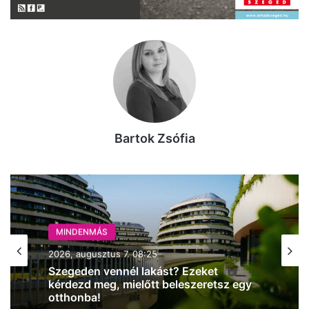
Bartok Zsófia
MINDENMÁS
2026, augusztus 7. 08:25
MINDENMÁS
Szegeden vennél lakást? Ezeket
2026, augusztus 7. 06:30
kérdezd meg, mielőtt beleszeretsz egy
otthonba!