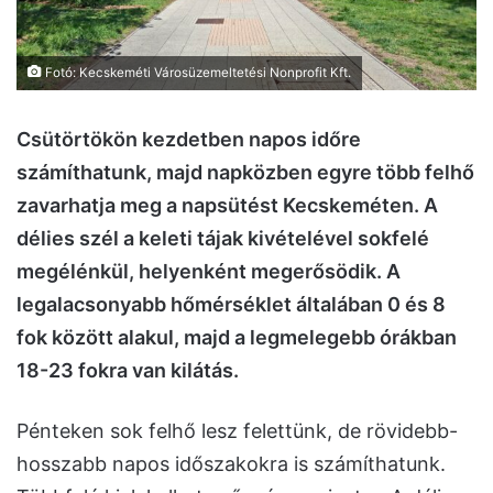
Fotó: Kecskeméti Városüzemeltetési Nonprofit Kft.
Csütörtökön kezdetben napos időre
számíthatunk, majd napközben egyre több felhő
zavarhatja meg a napsütést Kecskeméten. A
délies szél a keleti tájak kivételével sokfelé
megélénkül, helyenként megerősödik. A
legalacsonyabb hőmérséklet általában 0 és 8
fok között alakul, majd a legmelegebb órákban
18-23 fokra van kilátás.
Pénteken sok felhő lesz felettünk, de rövidebb-
hosszabb napos időszakokra is számíthatunk.