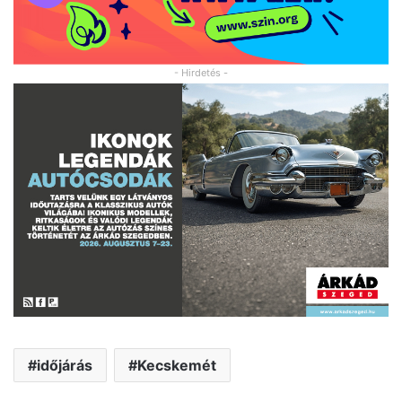
- Hirdetés -
időjárás
Kecskemét