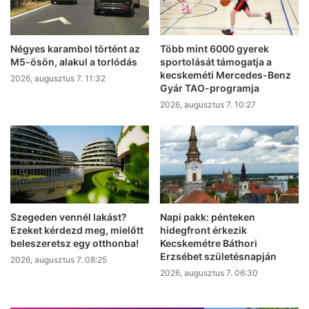
Négyes karambol történt az
Több mint 6000 gyerek
M5-ösön, alakul a torlódás
sportolását támogatja a
kecskeméti Mercedes-Benz
2026, augusztus 7. 11:32
Gyár TAO-programja
2026, augusztus 7. 10:27
Szegeden vennél lakást?
Napi pakk: pénteken
Ezeket kérdezd meg, mielőtt
hidegfront érkezik
beleszeretsz egy otthonba!
Kecskemétre Báthori
Erzsébet születésnapján
2026, augusztus 7. 08:25
2026, augusztus 7. 06:30