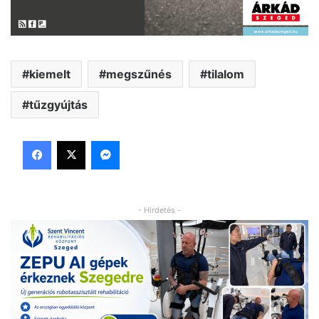
kiemelt
megszűnés
tilalom
tűzgyújtás
Facebook
X
Messenger
- Hirdetés -