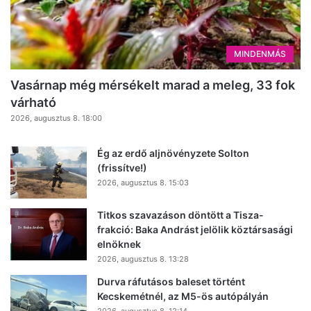
MINDENMÁS
Vasárnap még mérsékelt marad a meleg, 33 fok
várható
2026, augusztus 8. 18:00
Ég az erdő aljnövényzete Solton
(frissítve!)
2026, augusztus 8. 15:03
Titkos szavazáson döntött a Tisza-
frakció: Baka Andrást jelölik köztársasági
elnöknek
2026, augusztus 8. 13:28
Durva ráfutásos baleset történt
Kecskemétnél, az M5-ös autópályán
2026, augusztus 8. 12:14