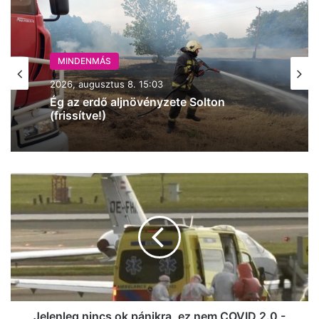
MINDENMÁS
2026, augusztus 8. 15:03
Ég az erdő aljnövényzete Solton
(frissítve!)
Jelenleg
nincs
ok
pánikra,
ez
nem
COVID
2.0
-
megszólalt
Jelenleg nincs ok pánikra, ez nem COVID 2.0 -