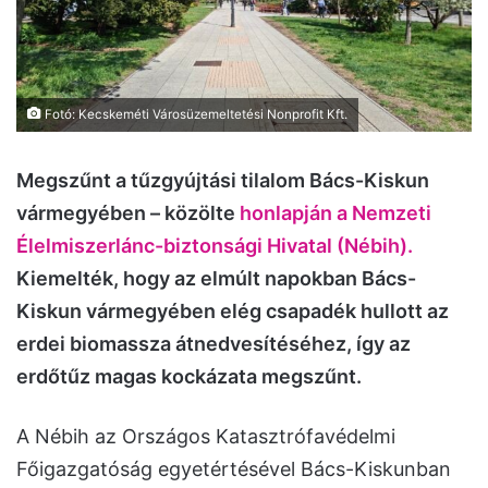
Fotó: Kecskeméti Városüzemeltetési Nonprofit Kft.
Megszűnt a tűzgyújtási tilalom Bács-Kiskun
vármegyében – közölte
honlapján a Nemzeti
Élelmiszerlánc-biztonsági Hivatal (Nébih).
Kiemelték, hogy az elmúlt napokban Bács-
Kiskun vármegyében elég csapadék hullott az
erdei biomassza átnedvesítéséhez, így az
erdőtűz magas kockázata megszűnt.
A Nébih az Országos Katasztrófavédelmi
Főigazgatóság egyetértésével Bács-Kiskunban