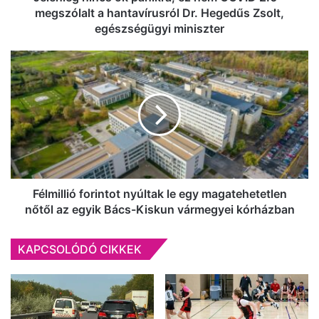
a
megszólalt a hantavírusról Dr. Hegedűs Zsolt,
hantavírusról
egészségügyi miniszter
Dr.
Hegedűs
Félmillió
Zsolt,
forintot
egészségügyi
nyúltak
miniszter
le
egy
magatehetetlen
nőtől az
egyik
Bács-
Kiskun
Félmillió forintot nyúltak le egy magatehetetlen
vármegyei
nőtől az egyik Bács-Kiskun vármegyei kórházban
kórházban
KAPCSOLÓDÓ CIKKEK