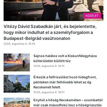
KÖZÉLET
Vitézy Dávid Szabadkán járt, és bejelentette,
hogy mikor indulhat el a személyforgalom a
Budapest-Belgrád vasútvonalon
2026, augusztus 6. 18:35
Sajnos halálos volt a Kiskunfélegyháza
külterületén kiütött tűz
2026, augusztus 6. 18:15
Érkezik a felfrissülést hozó hidegfront,
pénteken már felhősebb lehet az ég
Kecskemét felett
2026, augusztus 6. 18:01
Enyhül a hőség Kecskeméten – szombattól
már csak másodfokú lesz a hőségriasztás