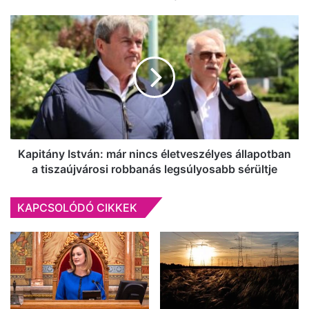
Kapitány
István:
már
nincs
életveszélyes
állapotban
a
tiszaújvárosi
robbanás
legsúlyosabb
Kapitány István: már nincs életveszélyes állapotban
sérültje
a tiszaújvárosi robbanás legsúlyosabb sérültje
KAPCSOLÓDÓ CIKKEK