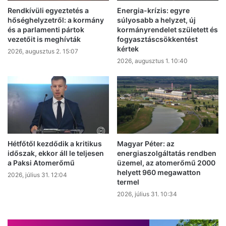
Rendkívüli egyeztetés a
Energia-krízis: egyre
hőséghelyzetről: a kormány
súlyosabb a helyzet, új
és a parlamenti pártok
kormányrendelet született és
vezetőit is meghívták
fogyasztáscsökkentést
kértek
2026, augusztus 2. 15:07
2026, augusztus 1. 10:40
Hétfőtől kezdődik a kritikus
Magyar Péter: az
időszak, ekkor áll le teljesen
energiaszolgáltatás rendben
a Paksi Atomerőmű
üzemel, az atomerőmű 2000
helyett 960 megawatton
2026, július 31. 12:04
termel
2026, július 31. 10:34