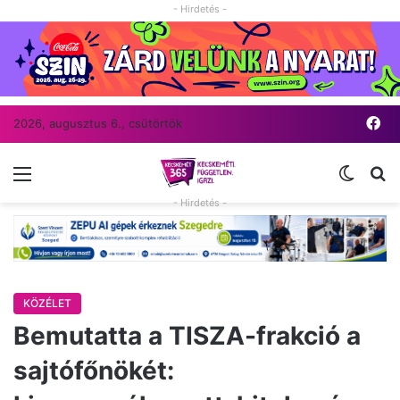
- Hirdetés -
Fa
2026, augusztus 6., csütörtök
Menü
Switch
Ke
- Hirdetés -
KÖZÉLET
Bemutatta a TISZA-frakció a
sajtófőnökét: