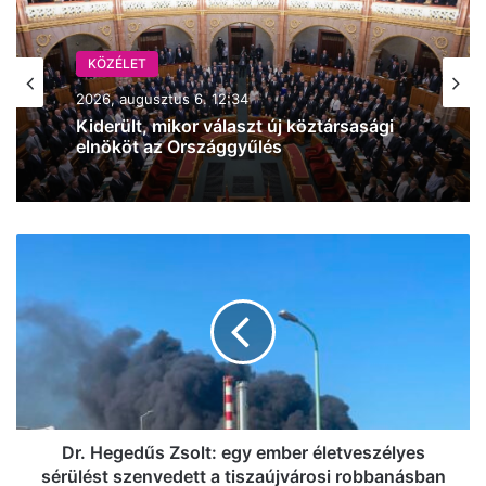
KÖZÉLET
KÖZÉLET
2026, augusztus 6. 12:34
2026, augusztus 6. 08:29
Kiderült, mikor választ új köztársasági
elnököt az Országgyűlés
Jó hír: már kilenc centit emelkedett a
Dr.
Duna vízállása, és eső várható az
Hegedűs
osztrák vízgyűjtőkön
Zsolt:
egy
ember
életveszélyes
sérülést
szenvedett
a
tiszaújvárosi
Dr. Hegedűs Zsolt: egy ember életveszélyes
robbanásban
sérülést szenvedett a tiszaújvárosi robbanásban