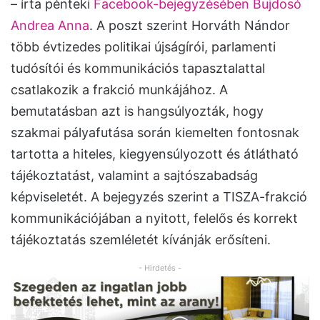
– írta pénteki
Facebook-bejegyzésében Bujdosó
Andrea Anna
. A poszt szerint Horváth Nándor
több évtizedes politikai újságírói, parlamenti
tudósítói és kommunikációs tapasztalattal
csatlakozik a frakció munkájához. A
bemutatásban azt is hangsúlyozták, hogy
szakmai pályafutása során kiemelten fontosnak
tartotta a hiteles, kiegyensúlyozott és átlátható
tájékoztatást, valamint a sajtószabadság
képviseletét. A bejegyzés szerint a TISZA-frakció
kommunikációjában a nyitott, felelős és korrekt
tájékoztatás szemléletét kívánják erősíteni.
- Hirdetés -