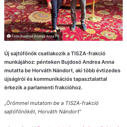
Fotó: Bujdosó Andrea Anna FB
Új sajtófőnök csatlakozik a TISZA-frakció
munkájához: pénteken Bujdosó Andrea Anna
mutatta be Horváth Nándort, aki több évtizedes
újságírói és kommunikációs tapasztalattal
érkezik a parlamenti frakcióhoz.
„
Örömmel mutatom be a TISZA-frakció
sajtófőnökét, Horváth Nándort
”