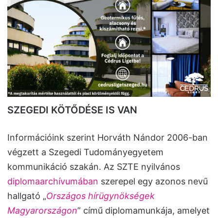
SZEGEDI KÖTŐDÉSE IS VAN
Információink szerint Horváth Nándor 2006-ban
végzett a Szegedi Tudományegyetem
kommunikáció szakán. Az SZTE nyilvános
diplomaarchívumában
szerepel egy azonos nevű
hallgató „
Országos hírügynökségek
Magyarországon
” című diplomamunkája, amelyet