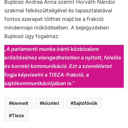
Bujdosó Andrea Anna szerint Horváth Nándor
szakmai felkészültségével és tapasztalatával
fontos szerepet tölthet majd be a frakció
mindennapi működésében. A bejegyzésben
Bujdosó úgy fogalmaz:
„A parlamenti munka iránti közbizalom
erősítéséhez elengedhetetlen a nyitott, felelős
és korrekt kommunikáció. Ezt a szemléletet
fogja képviselni a TISZA-frakció, a
sajtókommunikációjában is.”
kiemelt
közélet
Sajtófőnök
Tisza