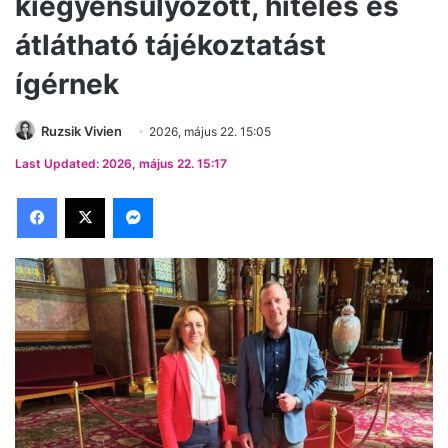
kiegyensúlyozott, hiteles és
átlátható tájékoztatást
ígérnek
Ruzsik Vivien
2026, május 22. 15:05
Last Updated: 2026, május 22. 15:17
Facebook
X
Messenger