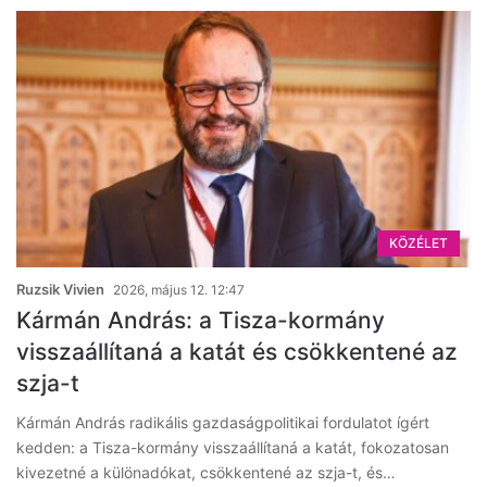
KÖZÉLET
Ruzsik Vivien
2026, május 12. 12:47
Kármán András: a Tisza-kormány
visszaállítaná a katát és csökkentené az
szja-t
Kármán András radikális gazdaságpolitikai fordulatot ígért
kedden: a Tisza-kormány visszaállítaná a katát, fokozatosan
kivezetné a különadókat, csökkentené az szja-t, és…