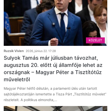
KÖZÉLET
Ruzsik Vivien
2026, június 22. 17:28
Sulyok Tamás már júliusban távozhat,
augusztus 20. előtt új államfője lehet az
országnak – Magyar Péter a Tisztítótűz
műveletről
Magyar Péter hétfő délután, a parlamenti ülés után tartott
sajtótájékoztatóján ismertette a Tisza Párt „Tisztítótűz művelet”
részleteit. A politikus elmondta,…