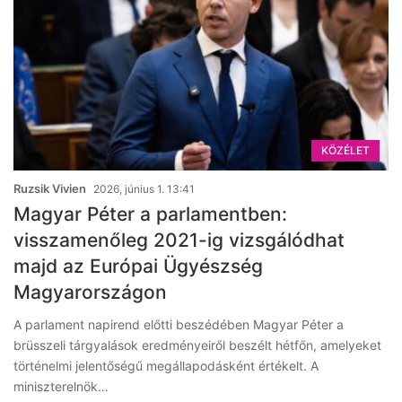
KÖZÉLET
Ruzsik Vivien
2026, június 1. 13:41
Magyar Péter a parlamentben:
visszamenőleg 2021-ig vizsgálódhat
majd az Európai Ügyészség
Magyarországon
A parlament napirend előtti beszédében Magyar Péter a
brüsszeli tárgyalások eredményeiről beszélt hétfőn, amelyeket
történelmi jelentőségű megállapodásként értékelt. A
miniszterelnök…