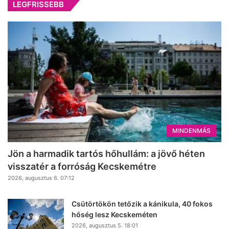
LEGFRISSEBB
MINDENMÁS
Jön a harmadik tartós hőhullám: a jövő héten
visszatér a forróság Kecskemétre
2026, augusztus 6. 07:12
Csütörtökön tetőzik a kánikula, 40 fokos
hőség lesz Kecskeméten
2026, augusztus 5. 18:01