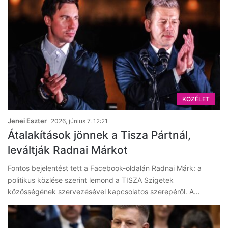
KÖZÉLET
Jenei Eszter
2026, június 7. 12:21
Átalakítások jönnek a Tisza Pártnál,
leváltják Radnai Márkot
Fontos bejelentést tett a Facebook-oldalán Radnai Márk: a
politikus közlése szerint lemond a TISZA Szigetek
közösségének szervezésével kapcsolatos szerepéről. A…