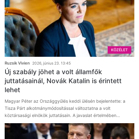
KÖZÉLET
Ruzsik Vivien
2026, június 23. 13:45
Új szabály jöhet a volt államfők
juttatásainál, Novák Katalin is érintett
lehet
Magyar Péter az Országgyűlés keddi ülésén bejelentette: a
Tisza Párt alkotmánymódosítással változtatna a volt
köztársasági elnökök juttatásain. A javaslat értelmében…