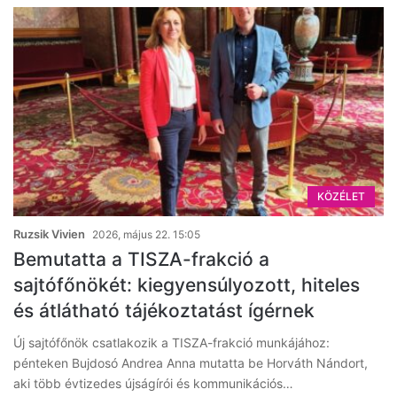
KÖZÉLET
Ruzsik Vivien
2026, május 22. 15:05
Bemutatta a TISZA-frakció a
sajtófőnökét: kiegyensúlyozott, hiteles
és átlátható tájékoztatást ígérnek
Új sajtófőnök csatlakozik a TISZA-frakció munkájához:
pénteken Bujdosó Andrea Anna mutatta be Horváth Nándort,
aki több évtizedes újságírói és kommunikációs…