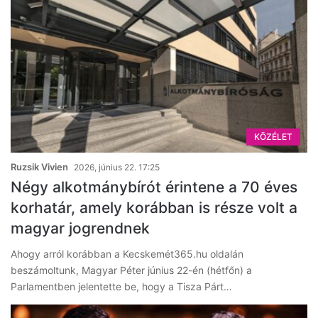
KÖZÉLET
Ruzsik Vivien
2026, június 22. 17:25
Négy alkotmánybírót érintene a 70 éves
korhatár, amely korábban is része volt a
magyar jogrendnek
Ahogy arról korábban a Kecskemét365.hu oldalán
beszámoltunk, Magyar Péter június 22-én (hétfőn) a
Parlamentben jelentette be, hogy a Tisza Párt…