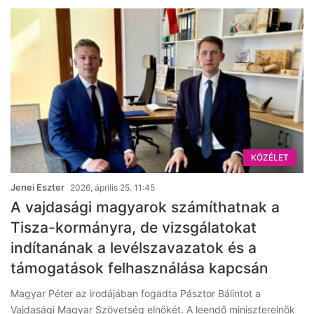
KÖZÉLET
Jenei Eszter
2026, április 25. 11:45
A vajdasági magyarok számíthatnak a
Tisza-kormányra, de vizsgálatokat
indítanának a levélszavazatok és a
támogatások felhasználása kapcsán
Magyar Péter az irodájában fogadta Pásztor Bálintot a
Vajdasági Magyar Szövetség elnökét. A leendő miniszterelnök