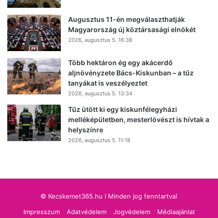
Augusztus 11-én megválaszthatják
Magyarország új köztársasági elnökét
2026, augusztus 5. 16:38
Több hektáron ég egy akácerdő
aljnövényzete Bács-Kiskunban – a tűz
tanyákat is veszélyeztet
2026, augusztus 5. 13:34
Tűz ütött ki egy kiskunfélegyházi
melléképületben, mesterlövészt is hívtak a
helyszínre
2026, augusztus 5. 11:18
© Kecskemet365.hu I Minden jog fenntartva!
Impresszum
Adatvédelem
Jogvédelem
Médiaajánlat