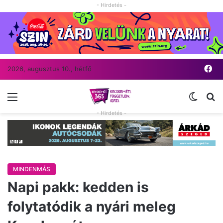
- Hirdetés -
Fa
2026, augusztus 10., hétfő
Menü
Switch
Ke
- Hirdetés -
MINDENMÁS
Napi pakk: kedden is
folytatódik a nyári meleg