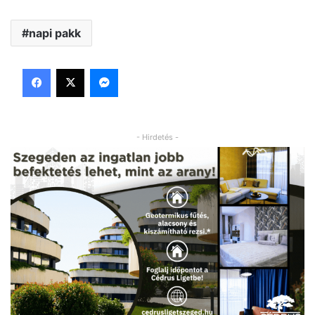
napi pakk
Facebook
X
Messenger
- Hirdetés -