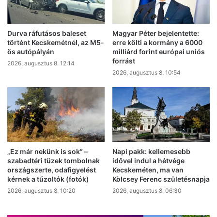
Durva ráfutásos baleset
Magyar Péter bejelentette:
történt Kecskemétnél, az M5-
erre költi a kormány a 6000
ös autópályán
milliárd forint európai uniós
forrást
2026, augusztus 8. 12:14
2026, augusztus 8. 10:54
„Ez már nekünk is sok” –
Napi pakk: kellemesebb
szabadtéri tüzek tombolnak
idővel indul a hétvége
országszerte, odafigyelést
Kecskeméten, ma van
kérnek a tűzoltók (fotók)
Kölcsey Ferenc születésnapja
2026, augusztus 8. 10:20
2026, augusztus 8. 06:30