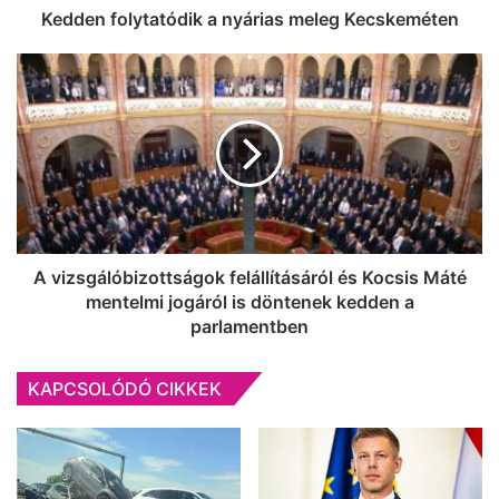
Kedden folytatódik a nyárias meleg Kecskeméten
A
vizsgálóbizottságok
felállításáról
és
Kocsis
Máté
mentelmi
jogáról
is
döntenek
A vizsgálóbizottságok felállításáról és Kocsis Máté
kedden
mentelmi jogáról is döntenek kedden a
a
parlamentben
parlamentben
KAPCSOLÓDÓ CIKKEK