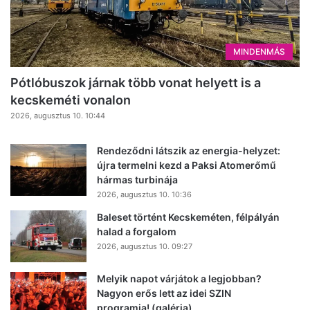
MINDENMÁS
Pótlóbuszok járnak több vonat helyett is a
kecskeméti vonalon
2026, augusztus 10. 10:44
Rendeződni látszik az energia-helyzet:
újra termelni kezd a Paksi Atomerőmű
hármas turbinája
2026, augusztus 10. 10:36
Baleset történt Kecskeméten, félpályán
halad a forgalom
2026, augusztus 10. 09:27
Melyik napot várjátok a legjobban?
Nagyon erős lett az idei SZIN
programja! (galéria)