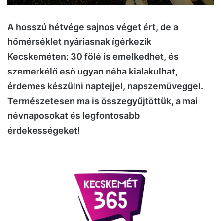
A hosszú hétvége sajnos véget ért, de a
hőmérséklet nyáriasnak ígérkezik
Kecskeméten: 30 fölé is emelkedhet, és
szemerkélő eső ugyan néha kialakulhat,
érdemes készülni naptejjel, napszemüveggel.
Természetesen ma is összegyűjtöttük, a mai
névnaposokat és legfontosabb
érdekességeket!