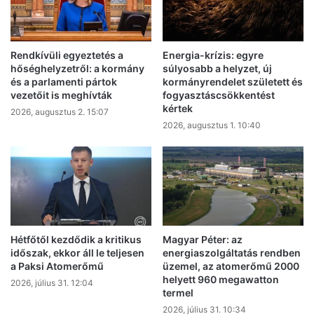
Rendkívüli egyeztetés a
Energia-krízis: egyre
hőséghelyzetről: a kormány
súlyosabb a helyzet, új
és a parlamenti pártok
kormányrendelet született és
vezetőit is meghívták
fogyasztáscsökkentést
kértek
2026, augusztus 2. 15:07
2026, augusztus 1. 10:40
Hétfőtől kezdődik a kritikus
Magyar Péter: az
időszak, ekkor áll le teljesen
energiaszolgáltatás rendben
a Paksi Atomerőmű
üzemel, az atomerőmű 2000
helyett 960 megawatton
2026, július 31. 12:04
termel
2026, július 31. 10:34