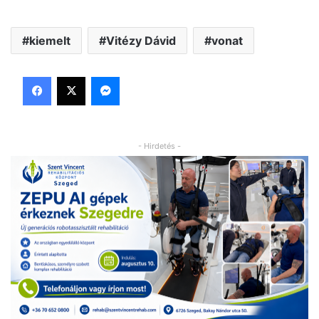
kiemelt
Vitézy Dávid
vonat
Facebook
X
Messenger
- Hirdetés -