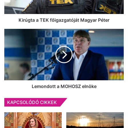
Kirúgta a TEK főigazgatóját Magyar Péter
Lemondott
a
MOHOSZ
elnöke
Lemondott a MOHOSZ elnöke
KAPCSOLÓDÓ CIKKEK