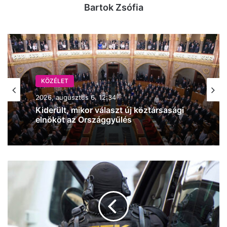
Bartok Zsófia
KÖZÉLET
2026, augusztus 6. 12:34
Kiderült, mikor választ új köztársasági
elnököt az Országgyűlés
Kirúgta
a
TEK
főigazgatóját
Magyar
Péter