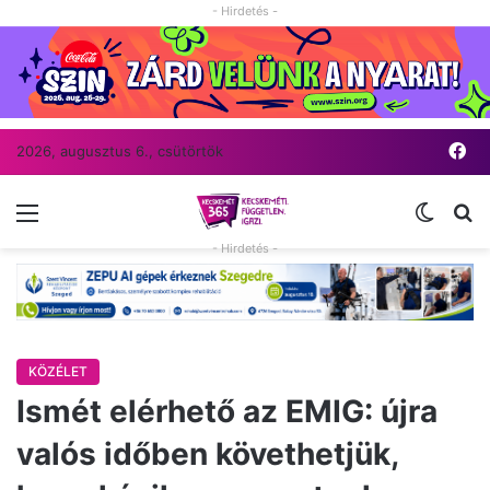
- Hirdetés -
Fa
2026, augusztus 6., csütörtök
Menü
Switch
Ke
- Hirdetés -
KÖZÉLET
Ismét elérhető az EMIG: újra
valós időben követhetjük,