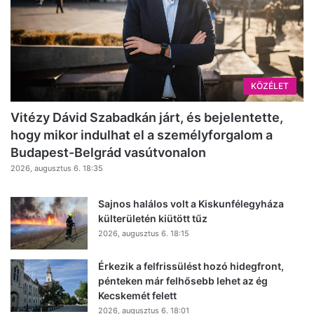
KÖZÉLET
Vitézy Dávid Szabadkán járt, és bejelentette,
hogy mikor indulhat el a személyforgalom a
Budapest-Belgrád vasútvonalon
2026, augusztus 6. 18:35
Sajnos halálos volt a Kiskunfélegyháza
külterületén kiütött tűz
2026, augusztus 6. 18:15
Érkezik a felfrissülést hozó hidegfront,
pénteken már felhősebb lehet az ég
Kecskemét felett
2026, augusztus 6. 18:01