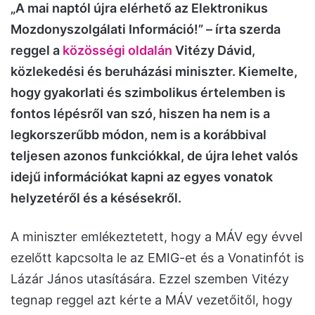
„A mai naptól újra elérhető az Elektronikus
Mozdonyszolgálati Információ!” – írta szerda
reggel a
közösségi oldalán
Vitézy Dávid,
közlekedési és beruházási miniszter. Kiemelte,
hogy gyakorlati és szimbolikus értelemben is
fontos lépésről van szó, hiszen ha nem is a
legkorszerűbb módon, nem is a korábbival
teljesen azonos funkciókkal, de újra lehet valós
idejű információkat kapni az egyes vonatok
helyzetéről és a késésekről.
A miniszter emlékeztetett, hogy a MÁV egy évvel
ezelőtt kapcsolta le az EMIG-et és a Vonatinfót is
Lázár János utasítására. Ezzel szemben Vitézy
tegnap reggel azt kérte a MÁV vezetőitől, hogy