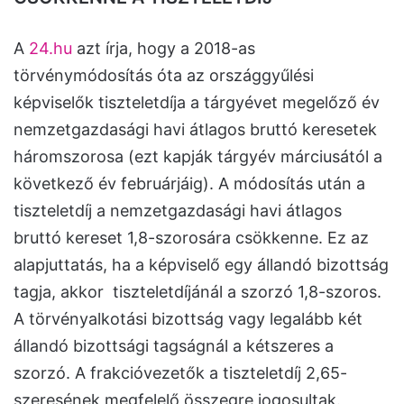
A
24.hu
azt írja, hogy a 2018-as
törvénymódosítás óta az országgyűlési
képviselők tiszteletdíja a tárgyévet megelőző év
nemzetgazdasági havi átlagos bruttó keresetek
háromszorosa (ezt kapják tárgyév márciusától a
következő év februárjáig). A módosítás után a
tiszteletdíj a nemzetgazdasági havi átlagos
bruttó kereset 1,8-szorosára csökkenne. Ez az
alapjuttatás, ha a képviselő egy állandó bizottság
tagja, akkor tiszteletdíjánál a szorzó 1,8-szoros.
A törvényalkotási bizottság vagy legalább két
állandó bizottsági tagságnál a kétszeres a
szorzó. A frakcióvezetők a tiszteletdíj 2,65-
szeresének megfelelő összegre jogosultak.