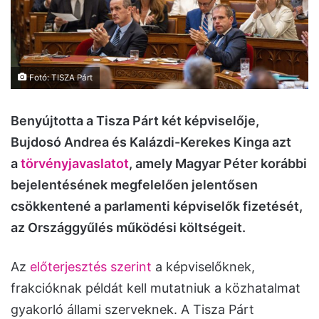
Fotó: TISZA Párt
Benyújtotta a Tisza Párt két képviselője,
Bujdosó Andrea és Kalázdi-Kerekes Kinga azt
a
törvényjavaslatot
, amely Magyar Péter korábbi
bejelentésének megfelelően jelentősen
csökkentené a parlamenti képviselők fizetését,
az Országgyűlés működési költségeit.
Az
előterjesztés szerint
a képviselőknek,
frakcióknak példát kell mutatniuk a közhatalmat
gyakorló állami szerveknek. A Tisza Párt