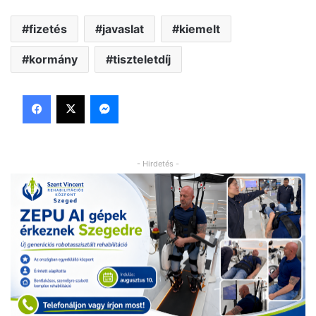
fizetés
javaslat
kiemelt
kormány
tiszteletdíj
Facebook
X
Messenger
- Hirdetés -