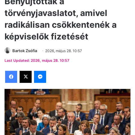
Benyújtották a
törvényjavaslatot, amivel
radikálisan csökkentenék a
képviselők fizetését
Bartok Zsófia
2026, május 28. 10:57
Last Updated: 2026, május 28. 10:57
Facebook
X
Messenger