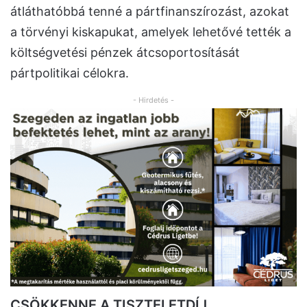
átláthatóbbá tenné a pártfinanszírozást, azokat
a törvényi kiskapukat, amelyek lehetővé tették a
költségvetési pénzek átcsoportosítását
pártpolitikai célokra.
- Hirdetés -
CSÖKKENNE A TISZTELETDÍJ