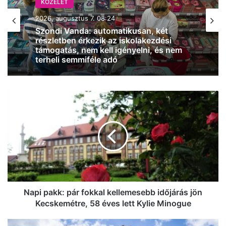
KÖZÉLET
KÖZÉLET
2026, augusztus 7. 08:24
2026, augusztus 6. 18:35
Szondi Vanda: automatikusan, két
Vitézy Dávid Szabadkán járt, és
részletben érkezik az iskolakezdési
bejelentette, hogy mikor indulhat el a
támogatás, nem kell igényelni, és nem
személyforgalom a Budapest-Belgrád
terheli semmiféle adó
vasútvonalon
Napi
pakk:
pár
fokkal
kellemesebb
időjárás
jön
Kecskemétre,
58
éves
Napi pakk: pár fokkal kellemesebb időjárás jön
lett
Kecskemétre, 58 éves lett Kylie Minogue
Kylie
Minogue
Megszólalt