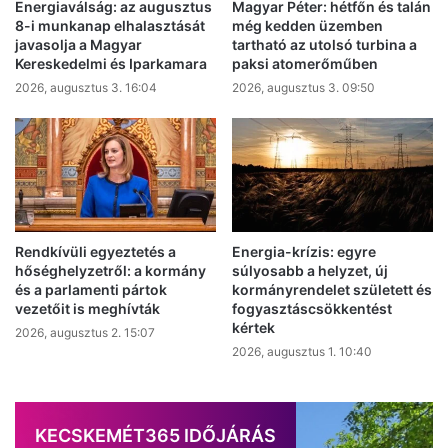
Energiaválság: az augusztus
Magyar Péter: hétfőn és talán
8-i munkanap elhalasztását
még kedden üzemben
javasolja a Magyar
tartható az utolsó turbina a
Kereskedelmi és Iparkamara
paksi atomerőműben
2026, augusztus 3. 16:04
2026, augusztus 3. 09:50
Rendkívüli egyeztetés a
Energia-krízis: egyre
hőséghelyzetről: a kormány
súlyosabb a helyzet, új
és a parlamenti pártok
kormányrendelet született és
vezetőit is meghívták
fogyasztáscsökkentést
kértek
2026, augusztus 2. 15:07
2026, augusztus 1. 10:40
KECSKEMÉT365 IDŐJÁRÁS