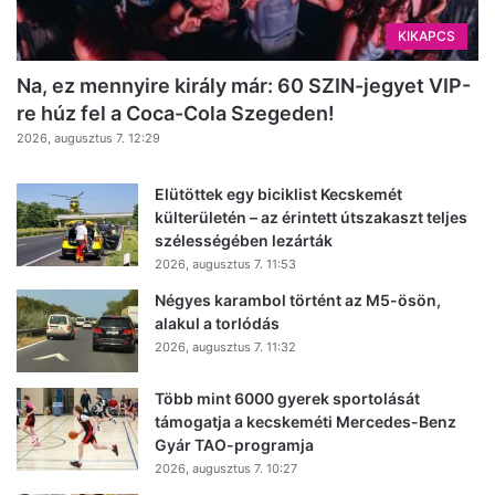
KIKAPCS
Na, ez mennyire király már: 60 SZIN-jegyet VIP-
re húz fel a Coca-Cola Szegeden!
2026, augusztus 7. 12:29
Elütöttek egy biciklist Kecskemét
külterületén – az érintett útszakaszt teljes
szélességében lezárták
2026, augusztus 7. 11:53
Négyes karambol történt az M5-ösön,
alakul a torlódás
2026, augusztus 7. 11:32
Több mint 6000 gyerek sportolását
támogatja a kecskeméti Mercedes-Benz
Gyár TAO-programja
2026, augusztus 7. 10:27