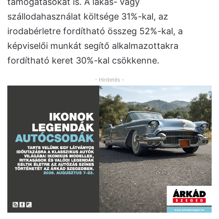
támogatásokat is. A lakás- vagy
szállodahasználat költsége 31%-kal, az
irodabérletre fordítható összeg 52%-kal, a
képviselői munkát segítő alkalmazottakra
fordítható keret 30%-kal csökkenne.
- Hirdetés -