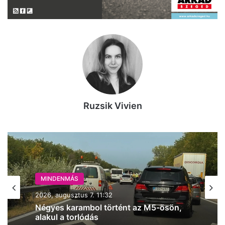
Ruzsik Vivien
MINDENMÁS
2026, augusztus 7. 10:27
MINDENMÁS
2026, augusztus 7. 11:32
Több mint 6000 gyerek sportolását