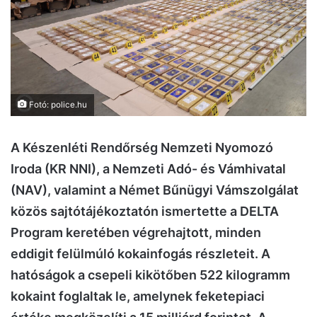
Fotó: police.hu
A Készenléti Rendőrség Nemzeti Nyomozó
Iroda (KR NNI), a Nemzeti Adó- és Vámhivatal
(NAV), valamint a Német Bűnügyi Vámszolgálat
közös sajtótájékoztatón ismertette a DELTA
Program keretében végrehajtott, minden
eddigit felülmúló kokainfogás részleteit. A
hatóságok a csepeli kikötőben 522 kilogramm
kokaint foglaltak le, amelynek feketepiaci