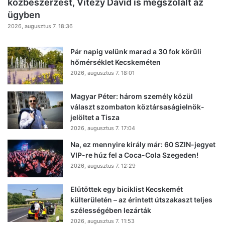
közbeszerzést, Vitézy Dávid is megszólalt az
ügyben
2026, augusztus 7. 18:36
Pár napig velünk marad a 30 fok körüli
hőmérséklet Kecskeméten
2026, augusztus 7. 18:01
Magyar Péter: három személy közül
választ szombaton köztársaságielnök-
jelöltet a Tisza
2026, augusztus 7. 17:04
Na, ez mennyire király már: 60 SZIN-jegyet
VIP-re húz fel a Coca-Cola Szegeden!
2026, augusztus 7. 12:29
Elütöttek egy biciklist Kecskemét
külterületén – az érintett útszakaszt teljes
szélességében lezárták
2026, augusztus 7. 11:53