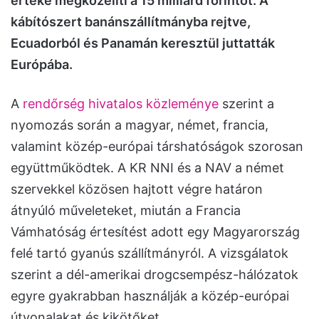
értéke megközelíti a 15 milliárd forintot. A
kábítószert banánszállítmányba rejtve,
Ecuadorból és Panamán keresztül juttatták
Európába.
A
rendőrség hivatalos közleménye
szerint a
nyomozás során a magyar, német, francia,
valamint közép-európai társhatóságok szorosan
együttműködtek. A KR NNI és a NAV a német
szervekkel közösen hajtott végre határon
átnyúló műveleteket, miután a Francia
Vámhatóság értesítést adott egy Magyarország
felé tartó gyanús szállítmányról. A vizsgálatok
szerint a dél-amerikai drogcsempész-hálózatok
egyre gyakrabban használják a közép-európai
útvonalakat és kikötőket.