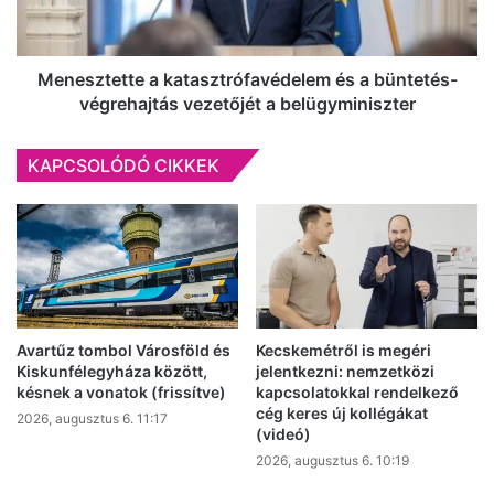
végrehajtás
vezetőjét
a
belügyminiszter
Menesztette a katasztrófavédelem és a büntetés-
végrehajtás vezetőjét a belügyminiszter
KAPCSOLÓDÓ CIKKEK
Avartűz tombol Városföld és
Kecskemétről is megéri
Kiskunfélegyháza között,
jelentkezni: nemzetközi
késnek a vonatok (frissítve)
kapcsolatokkal rendelkező
cég keres új kollégákat
2026, augusztus 6. 11:17
(videó)
2026, augusztus 6. 10:19