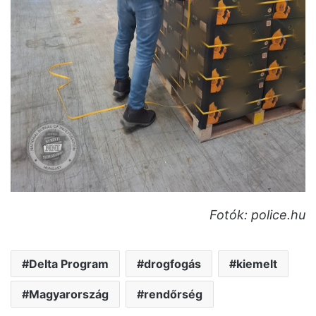
Fotók: police.hu
Delta Program
drogfogás
kiemelt
Magyarország
rendőrség