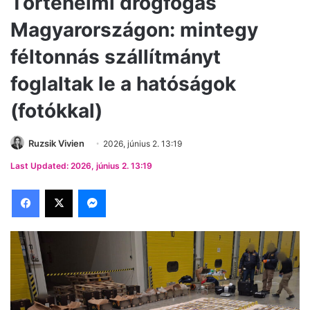
Történelmi drogfogás
Magyarországon: mintegy
féltonnás szállítmányt
foglaltak le a hatóságok
(fotókkal)
Ruzsik Vivien
2026, június 2. 13:19
Last Updated: 2026, június 2. 13:19
Facebook
X
Messenger