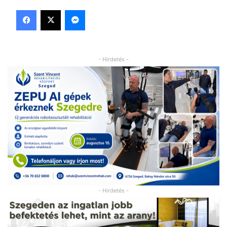
Facebook
X
Messenger
- Hirdetés -
- Hirdetés -