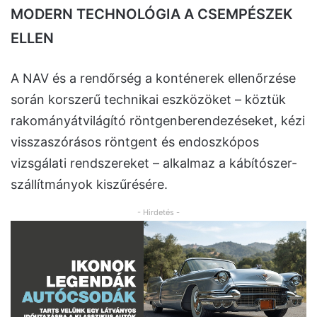
MODERN TECHNOLÓGIA A CSEMPÉSZEK
ELLEN
A NAV és a rendőrség a konténerek ellenőrzése
során korszerű technikai eszközöket – köztük
rakományátvilágító röntgenberendezéseket, kézi
visszaszórásos röntgent és endoszkópos
vizsgálati rendszereket – alkalmaz a kábítószer-
szállítmányok kiszűrésére.
- Hirdetés -