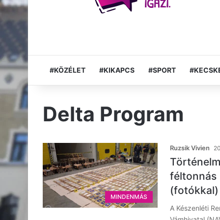
#KÖZÉLET
#KIKAPCS
#SPORT
#KECSK
Delta Program
Ruzsik Vivien
20
Történelm
féltonnás 
(fotókkal)
MINDENMÁS
A Készenléti R
Vámhivatal (NA