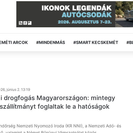
EMÉTI ARCOK
#MINDENMÁS
#SMART KECSKEMÉT
#B
26, június 2. 13:19
i drogfogás Magyarországon: mintegy
szállítmányt foglaltak le a hatóságok
endőrség Nemzeti Nyomozó Iroda (KR NNI), a Nemzeti Adó- és
V), valamint a Német Bűnügyi Vámszolgálat közös…