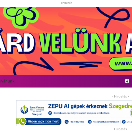
- Hirdetés -
kívánunk!
- Hirdetés -
- Hirdetés -