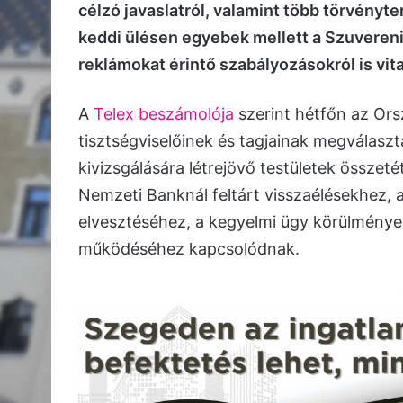
célzó javaslatról, valamint több törvényte
keddi ülésen egyebek mellett a Szuverenit
reklámokat érintő szabályozásokról is vita
A
Telex beszámolója
szerint hétfőn az Ors
tisztségviselőinek és tagjainak megválaszt
kivizsgálására létrejövő testületek össze
Nemzeti Banknál feltárt visszaélésekhez, 
elvesztéséhez, a kegyelmi ügy körülménye
működéséhez kapcsolódnak.