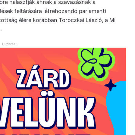
bbre halasztják annak a szavazásnak a
élések feltárására létrehozandó parlamenti
zottság élére korábban Toroczkai László, a Mi
.
- Hirdetés -