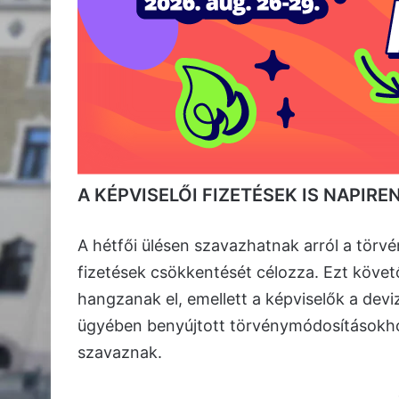
A KÉPVISELŐI FIZETÉSEK IS NAPIR
A hétfői ülésen szavazhatnak arról a törvé
fizetések csökkentését célozza. Ezt követ
hangzanak el, emellett a képviselők a devi
ügyében benyújtott törvénymódosításokhoz
szavaznak.