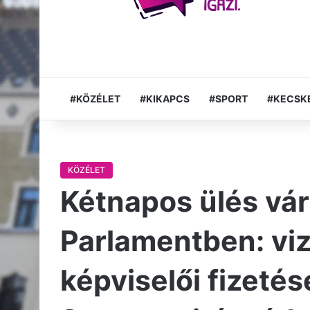
#KÖZÉLET
#KIKAPCS
#SPORT
#KECSK
KÖZÉLET
Kétnapos ülés vár
Parlamentben: viz
képviselői fizetés