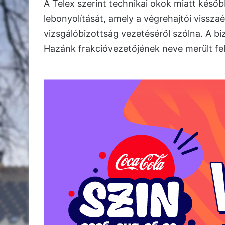
A Telex szerint technikai okok miatt késő
lebonyolítását, amely a végrehajtói vissza
vizsgálóbizottság vezetéséről szólna. A bi
Hazánk frakcióvezetőjének neve merült fel