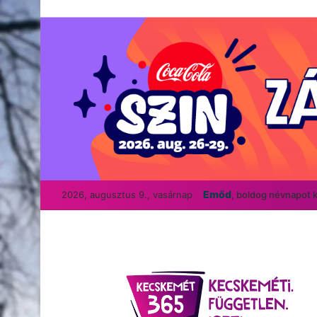
Emőd
2026, augusztus 9., vasárnap
, boldog névnapot 