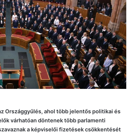
z Országgyűlés, ahol több jelentős politikai és
selők várhatóan döntenek több parlamenti
, szavaznak a képviselői fizetések csökkentését