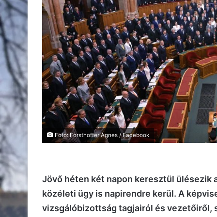
Fotó: Forsthoffer Ágnes / Facebook
Jövő héten két napon keresztül ülésezik a
közéleti ügy is napirendre kerül. A képvi
vizsgálóbizottság tagjairól és vezetőiről