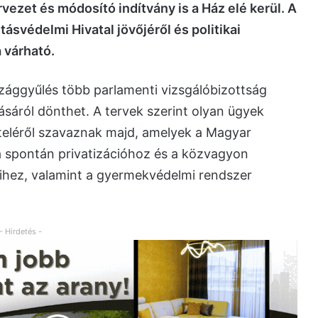
rvezet és módosító indítvány is a Ház elé kerül. A
ásvédelmi Hivatal jövőjéről és politikai
 várható.
zággyűlés több parlamenti vizsgálóbizottság
ásáról dönthet. A tervek szerint olyan ügyek
tételéről szavaznak majd, amelyek a Magyar
a spontán privatizációhoz és a közvagyon
ihez, valamint a gyermekvédelmi rendszer
- Hirdetés -