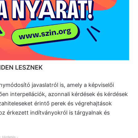
ENDEN LESZNEK
nymódosító javaslatról is, amely a képviselői
ően interpellációk, azonnali kérdések és kérdések
zahiteleseket érintő perek és végrehajtások
 érkezett indítványokról is tárgyalnak és
- Hirdetés -