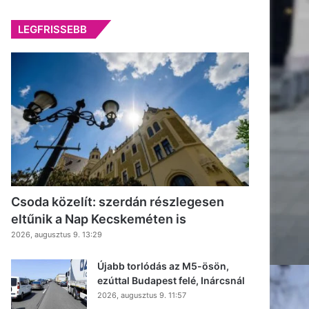
LEGFRISSEBB
Csoda közelít: szerdán részlegesen
eltűnik a Nap Kecskeméten is
2026, augusztus 9. 13:29
Újabb torlódás az M5-ösön,
ezúttal Budapest felé, Inárcsnál
2026, augusztus 9. 11:57