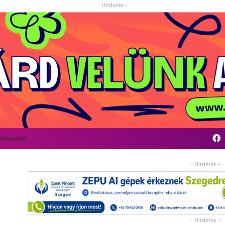
- Hirdetés -
F
kívánunk!
- Hirdetés -
- Hirdetés -