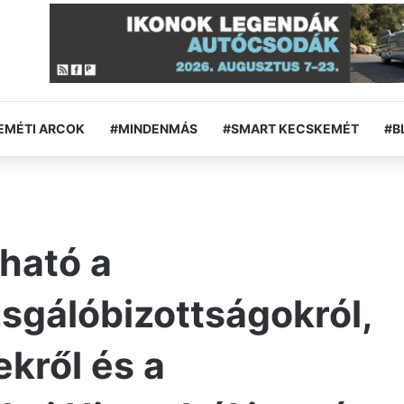
EMÉTI ARCOK
#MINDENMÁS
#SMART KECSKEMÉT
#B
ható a
sgálóbizottságokról,
ekről és a