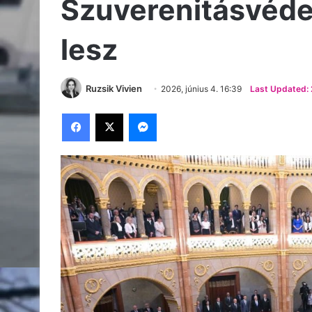
Szuverenitásvédel
lesz
Ruzsik Vivien
2026, június 4. 16:39
Last Updated: 
Facebook
X
Messenger