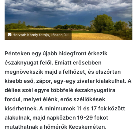
Horváth Károly fotója, köszönjük!
Pénteken egy újabb hidegfront érkezik
északnyugat felől. Emiatt erősebben
megnövekszik majd a felhőzet, és elszórtan
kisebb eső, zápor, egy-egy zivatar kialakulhat. A
délies szél egyre többfelé északnyugatira
fordul, melyet élénk, erős széllökések
kísérhetnek. A minimumok 11 és 17 fok között
alakulnak, majd napközben 19-29 fokot
mutathatnak a hőmérők Kecskeméten.