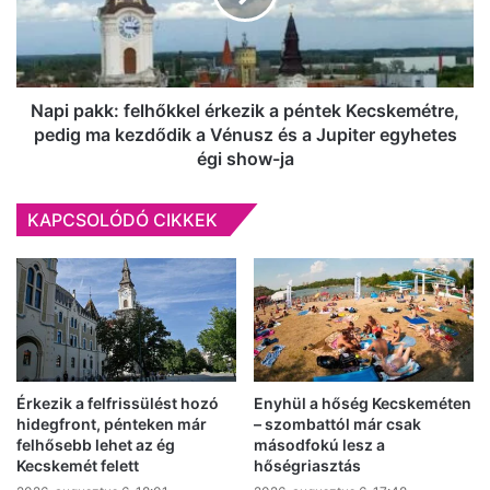
péntek
Kecskemétre,
pedig
ma
kezdődik
Napi pakk: felhőkkel érkezik a péntek Kecskemétre,
a
pedig ma kezdődik a Vénusz és a Jupiter egyhetes
Vénusz
égi show-ja
és
a
KAPCSOLÓDÓ CIKKEK
Jupiter
egyhetes
égi
show-
ja
Érkezik a felfrissülést hozó
Enyhül a hőség Kecskeméten
hidegfront, pénteken már
– szombattól már csak
felhősebb lehet az ég
másodfokú lesz a
Kecskemét felett
hőségriasztás