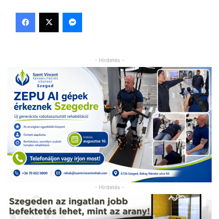
Facebook
X
Messenger
- Hirdetés -
- Hirdetés -