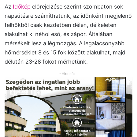
Az
Időkép
előrejelzése szerint szombaton sok
napsütésre számíthatunk, az időnként megjelenő
felhőkből csak kezdetben délen, délkeleten
alakulhat ki néhol eső, és zápor. Általában
mérsékelt lesz a légmozgás. A legalacsonyabb
hőmérséklet 8 és 15 fok között alakulhat, majd
délután 23-28 fokot mérhetünk.
- Hirdetés -