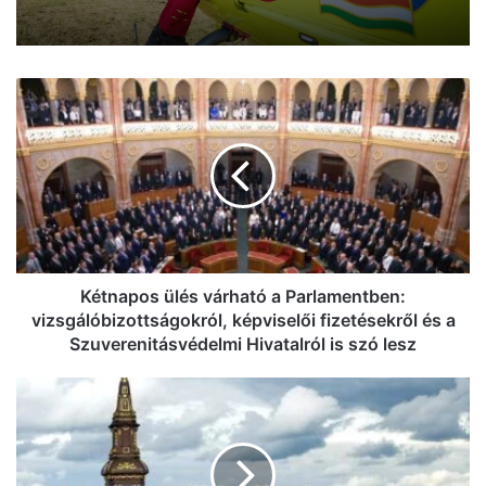
mutatjuk, kik kapják a támogatást
Kétnapos
ülés
Halálos gázolás történt Kecskemét
várható
külterületén
a
Parlamentben:
vizsgálóbizottságokról,
képviselői
fizetésekről
és
a
Kétnapos ülés várható a Parlamentben:
Szuverenitásvédelmi
vizsgálóbizottságokról, képviselői fizetésekről és a
Hivatalról
Szuverenitásvédelmi Hivatalról is szó lesz
is
szó
Napi
lesz
pakk:
felhőkkel
érkezik
a