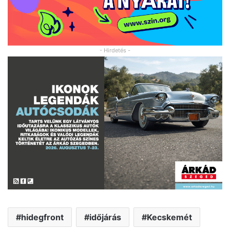
- Hirdetés -
hidegfront
időjárás
Kecskemét