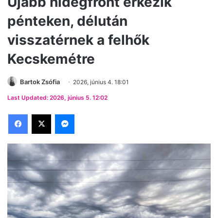
Újabb hidegfront érkezik
pénteken, délután
visszatérnek a felhők
Kecskemétre
Bartok Zsófia
2026, június 4. 18:01
Last Updated: 2026, június 5. 12:02
Facebook
X
Messenger