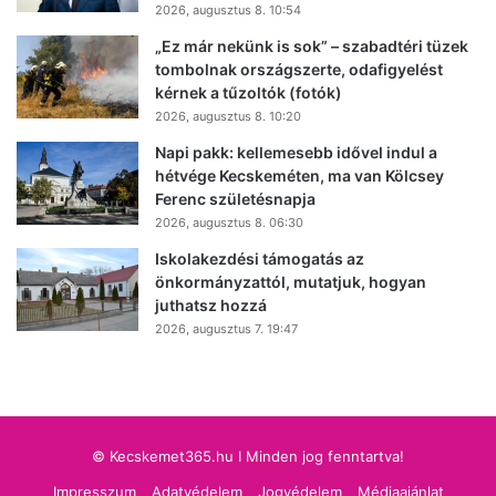
2026, augusztus 8. 10:54
„Ez már nekünk is sok” – szabadtéri tüzek
tombolnak országszerte, odafigyelést
kérnek a tűzoltók (fotók)
2026, augusztus 8. 10:20
Napi pakk: kellemesebb idővel indul a
hétvége Kecskeméten, ma van Kölcsey
Ferenc születésnapja
2026, augusztus 8. 06:30
Iskolakezdési támogatás az
önkormányzattól, mutatjuk, hogyan
juthatsz hozzá
2026, augusztus 7. 19:47
© Kecskemet365.hu I Minden jog fenntartva!
Impresszum
Adatvédelem
Jogvédelem
Médiaajánlat