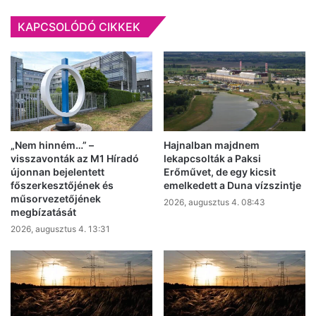
Kecskeméten
KAPCSOLÓDÓ CIKKEK
„Nem hinném…” –
Hajnalban majdnem
visszavonták az M1 Híradó
lekapcsolták a Paksi
újonnan bejelentett
Erőművet, de egy kicsit
főszerkesztőjének és
emelkedett a Duna vízszintje
műsorvezetőjének
2026, augusztus 4. 08:43
megbízatását
2026, augusztus 4. 13:31