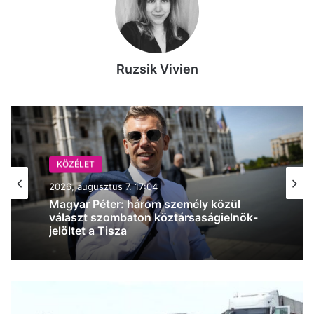
Ruzsik Vivien
KÖZÉLET
2026, augusztus 7. 17:04
Magyar Péter: három személy közül
választ szombaton köztársaságielnök-
jelöltet a Tisza
Kamion
és