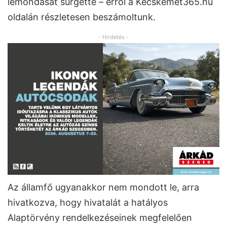
lemondását sürgette – erről a Kecskemét365.hu
oldalán részletesen beszámoltunk.
- Hirdetés -
Az államfő ugyanakkor nem mondott le, arra
hivatkozva, hogy hivatalát a hatályos
Alaptörvény rendelkezéseinek megfelelően