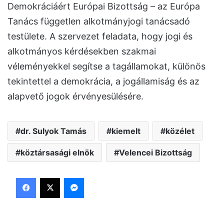
Demokráciáért Európai Bizottság – az Európa
Tanács független alkotmányjogi tanácsadó
testülete. A szervezet feladata, hogy jogi és
alkotmányos kérdésekben szakmai
véleményekkel segítse a tagállamokat, különös
tekintettel a demokrácia, a jogállamiság és az
alapvető jogok érvényesülésére.
dr. Sulyok Tamás
kiemelt
közélet
köztársasági elnök
Velencei Bizottság
Facebook
X
Messenger