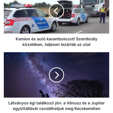
autó
karambolozott
Szentkirály
közelében,
teljesen
lezárták
az
utat
Kamion és autó karambolozott Szentkirály
közelében, teljesen lezárták az utat
Látványos
égi
találkozó
jön:
a
Vénusz
és
a
Jupiter
együttállását
Látványos égi találkozó jön: a Vénusz és a Jupiter
csodálhatjuk
együttállását csodálhatjuk meg Kecskeméten
meg