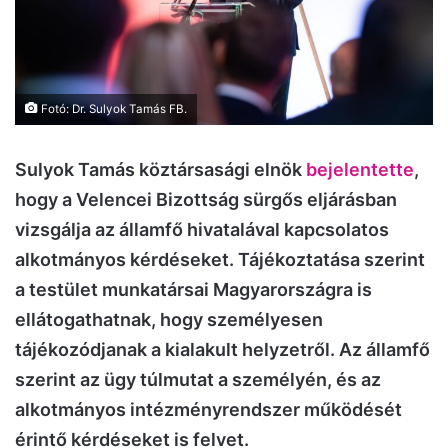
Fotó: Dr. Sulyok Tamás FB.
Sulyok Tamás köztársasági elnök
bejelentette
,
hogy a Velencei Bizottság sürgős eljárásban
vizsgálja az államfő hivatalával kapcsolatos
alkotmányos kérdéseket. Tájékoztatása szerint
a testület munkatársai Magyarországra is
ellátogathatnak, hogy személyesen
tájékozódjanak a kialakult helyzetről. Az államfő
szerint az ügy túlmutat a személyén, és az
alkotmányos intézményrendszer működését
érintő kérdéseket is felvet.