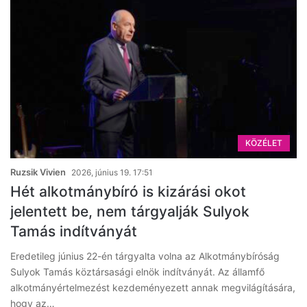
KÖZÉLET
Ruzsik Vivien
2026, június 19. 17:51
Hét alkotmánybíró is kizárási okot
jelentett be, nem tárgyalják Sulyok
Tamás indítványát
Eredetileg június 22-én tárgyalta volna az Alkotmánybíróság
Sulyok Tamás köztársasági elnök indítványát. Az államfő
alkotmányértelmezést kezdeményezett annak megvilágítására,
hogy az…