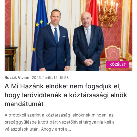
KÖZÉLET
Ruzsik Vivien
2026, április 15. 15:58
A Mi Hazánk elnöke: nem fogadjuk el,
hogy lerövidítenék a köztársasági elnök
mandátumát
A protokoll szerint a köztársasági elnöknek minden, az
országgyűlésbe jutott párt vezetőjével tárgyalnia kell a
választások után. Ahogy arról a…