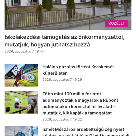
KÖZÉLET
Iskolakezdési támogatás az önkormányzattól,
mutatjuk, hogyan juthatsz hozzá
2026, augusztus 7. 19:47
Halálos gázolás történt Kecskemét
külterületén
2026, augusztus 7. 19:29
Több mint 109 millió forintot
adományoztak a magyarok a REpont
automatákon keresztül fél év alatt –
mutatjuk, kik kapják a támogatást
2026, augusztus 7. 19:22
Ismét Mészáros érdekeltségű cég nyert
közbeszerzést, Vitézy Dávid is megszólalt