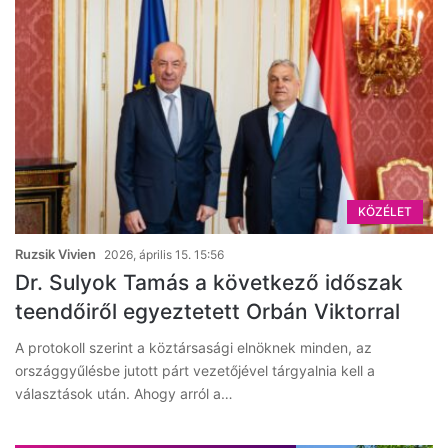
KÖZÉLET
Ruzsik Vivien
2026, április 15. 15:56
Dr. Sulyok Tamás a következő időszak
teendőiről egyeztetett Orbán Viktorral
A protokoll szerint a köztársasági elnöknek minden, az
országgyűlésbe jutott párt vezetőjével tárgyalnia kell a
választások után. Ahogy arról a…