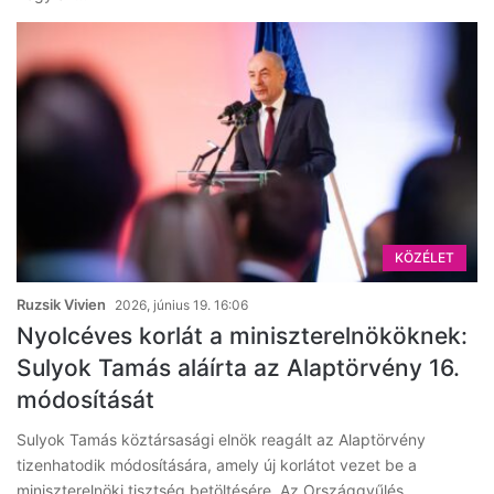
KÖZÉLET
Ruzsik Vivien
2026, június 19. 16:06
Nyolcéves korlát a miniszterelnököknek:
Sulyok Tamás aláírta az Alaptörvény 16.
módosítását
Sulyok Tamás köztársasági elnök reagált az Alaptörvény
tizenhatodik módosítására, amely új korlátot vezet be a
miniszterelnöki tisztség betöltésére. Az Országgyűlés…