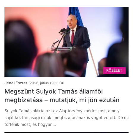
KÖZÉLET
Jenei Eszter
2026, július 19. 11:30
Megszűnt Sulyok Tamás államfői
megbízatása – mutatjuk, mi jön ezután
Sulyok Tamás aláírta azt az Alaptörvény-módosítást, amely
saját köztársasági elnöki megbízatásának is véget vetett. De mi
történik most, és hogyan…