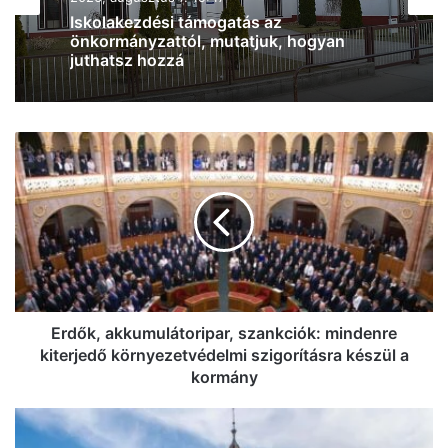
Ismét Mészáros érdekeltségű cég nyert
közbeszerzést, Vitézy Dávid is
megszólalt az ügyben
Erdők,
akkumulátoripar,
szankciók:
mindenre
kiterjedő
környezetvédelmi
szigorításra
készül
a
kormány
Erdők, akkumulátoripar, szankciók: mindenre
kiterjedő környezetvédelmi szigorításra készül a
kormány
Felhős-
napos