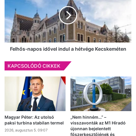
idővel
indul
a
hétvége
Kecskeméten
Felhős-napos idővel indul a hétvége Kecskeméten
KAPCSOLÓDÓ CIKKEK
Magyar Péter: Az utolsó
„Nem hinném…” –
paksi turbina stabilan termel
visszavonták az M1 Híradó
újonnan bejelentett
2026, augusztus 5. 09:07
főszerkesztőjének és