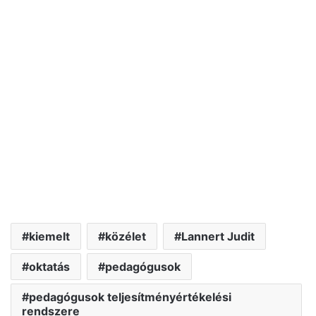
kiemelt
közélet
Lannert Judit
oktatás
pedagógusok
pedagógusok teljesítményértékelési
rendszere