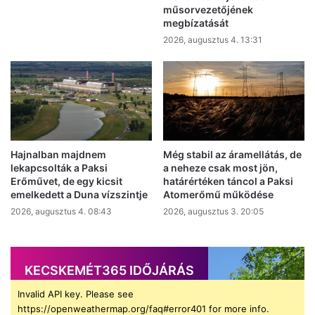
műsorvezetőjének
megbízatását
2026, augusztus 4. 13:31
Hajnalban majdnem
Még stabil az áramellátás, de
lekapcsolták a Paksi
a neheze csak most jön,
Erőművet, de egy kicsit
határértéken táncol a Paksi
emelkedett a Duna vízszintje
Atomerőmű működése
2026, augusztus 4. 08:43
2026, augusztus 3. 20:05
KECSKEMÉT365 IDŐJÁRÁS
Invalid API key. Please see
https://openweathermap.org/faq#error401 for more info.