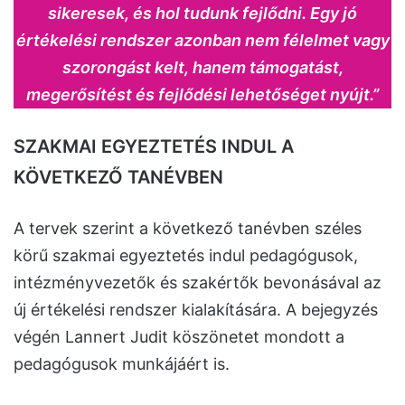
sikeresek, és hol tudunk fejlődni. Egy jó
értékelési rendszer azonban nem félelmet vagy
szorongást kelt, hanem támogatást,
megerősítést és fejlődési lehetőséget nyújt.”
SZAKMAI EGYEZTETÉS INDUL A
KÖVETKEZŐ TANÉVBEN
A tervek szerint a következő tanévben széles
körű szakmai egyeztetés indul pedagógusok,
intézményvezetők és szakértők bevonásával az
új értékelési rendszer kialakítására. A bejegyzés
végén Lannert Judit köszönetet mondott a
pedagógusok munkájáért is.