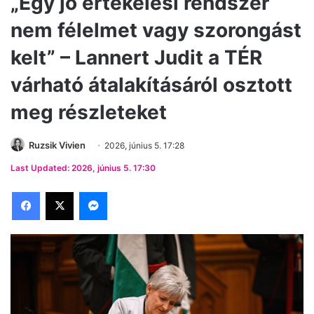
„Egy jó értékelési rendszer
nem félelmet vagy szorongást
kelt” – Lannert Judit a TÉR
várható átalakításáról osztott
meg részleteket
Ruzsik Vivien
2026, június 5. 17:28
Last Updated: 2026, június 5. 17:30
Facebook
X
Messenger