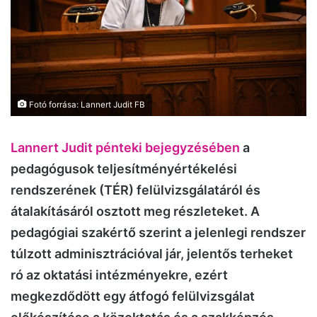
Fotó forrása: Lannert Judit FB
Lannert Judit pénteki bejegyzésében
a
pedagógusok teljesítményértékelési
rendszerének (TÉR) felülvizsgálatáról és
átalakításáról osztott meg részleteket. A
pedagógiai szakértő szerint a jelenlegi rendszer
túlzott adminisztrációval jár, jelentős terheket
ró az oktatási intézményekre, ezért
megkezdődött egy átfogó felülvizsgálat