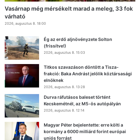
Vasárnap még mérsékelt marad a meleg, 33 fok
várható
2026, augusztus 8. 18:00
Ég az erdő aljnövényzete Solton
(frissítve!)
2026, augusztus 8. 15:03
Titkos szavazáson döntött a Tisza-
frakció: Baka Andrást jelölik köztársasági
elnöknek
2026, augusztus 8. 13:28
Durva ráfutásos baleset történt
Kecskemétnél, az M5-ös autópályán
2026, augusztus 8. 12:14
Magyar Péter bejelentette: erre költi a
kormány a 6000 milliárd forint európai
uniós forrást