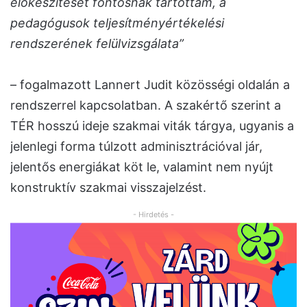
előkészítését fontosnak tartottam, a
pedagógusok teljesítményértékelési
rendszerének felülvizsgálata”
– fogalmazott Lannert Judit közösségi oldalán a
rendszerrel kapcsolatban. A szakértő szerint a
TÉR hosszú ideje szakmai viták tárgya, ugyanis a
jelenlegi forma túlzott adminisztrációval jár,
jelentős energiákat köt le, valamint nem nyújt
konstruktív szakmai visszajelzést.
- Hirdetés -