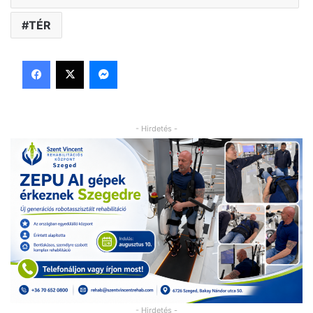
TÉR
Facebook
X
Messenger
- Hirdetés -
- Hirdetés -