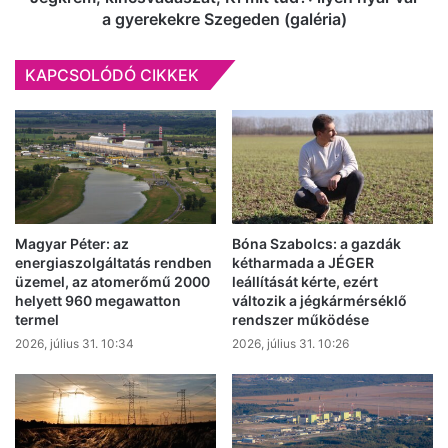
Szegeden
a gyerekekre Szegeden (galéria)
(galéria)
KAPCSOLÓDÓ CIKKEK
Magyar Péter: az
Bóna Szabolcs: a gazdák
energiaszolgáltatás rendben
kétharmada a JÉGER
üzemel, az atomerőmű 2000
leállítását kérte, ezért
helyett 960 megawatton
változik a jégkármérséklő
termel
rendszer működése
2026, július 31. 10:34
2026, július 31. 10:26