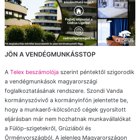
JÖN A VENDÉGMUNKÁSSTOP
A
Telex beszámolója
szerint péntektől szigorodik
a vendégmunkások magyarországi
foglalkoztatásának rendszere. Szondi Vanda
kormányszóvivő a kormányinfón jelentette be,
hogy a munkaerő-kölcsönző cégek gyorsított
eljárásban már nem hozhatnak munkavállalókat
a Fülöp-szigetekről, Grúziából és
Örményországból. A jelenleg Magyarországon