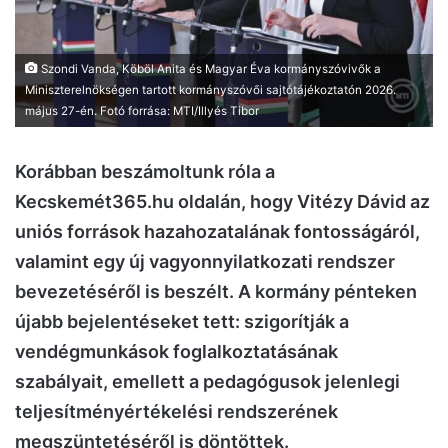
Szondi Vanda, Köböl Anita és Magyar Éva kormányszóvivők a
Miniszterelnökségen tartott kormányszóvői sajtótájékoztatón 2026.
május 27-én. Fotó forrása: MTI/Illyés Tibor
Korábban beszámoltunk róla a
Kecskemét365.hu oldalán, hogy Vitézy Dávid az
uniós források hazahozatalának fontosságáról,
valamint egy új vagyonnyilatkozati rendszer
bevezetéséről is beszélt. A kormány pénteken
újabb bejelentéseket tett: szigorítják a
vendégmunkások foglalkoztatásának
szabályait, emellett a pedagógusok jelenlegi
teljesítményértékelési rendszerének
megszüntetéséről is döntöttek.