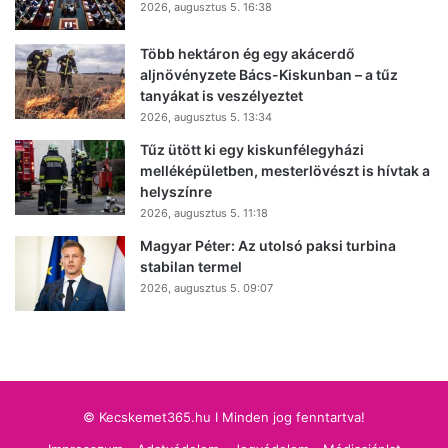
2026, augusztus 5. 16:38
Több hektáron ég egy akácerdő
aljnövényzete Bács-Kiskunban – a tűz
tanyákat is veszélyeztet
2026, augusztus 5. 13:34
Tűz ütött ki egy kiskunfélegyházi
melléképületben, mesterlövészt is hívtak a
helyszínre
2026, augusztus 5. 11:18
Magyar Péter: Az utolsó paksi turbina
stabilan termel
2026, augusztus 5. 09:07
© Kecskemet365.hu I Minden jog fenntartva!