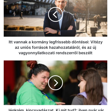
a
kormány
legfrissebb
döntései:
Vitézy
az
uniós
források
Itt vannak a kormány legfrissebb döntései: Vitézy
hazahozataláról,
az uniós források hazahozataláról, és az új
és
vagyonnyilatkozati rendszerről beszélt
az
új
Jégkrém,
vagyonnyilatkozati
kincsvadászat,
rendszerről
Ki
beszélt
mit
tud?:
ilyen
nyár
vár
a
gyerekekre
Jégkrém, kincsvadászat, Ki mit tud?: ilyen nyár vár