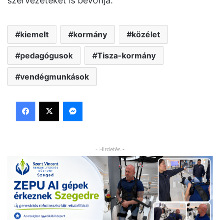
szervezeteket is bevonja.
kiemelt
kormány
közélet
pedagógusok
Tisza-kormány
vendégmunkások
Facebook
X
Messenger
- Hirdetés -