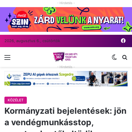
- Hirdetés -
Fa
2026, augusztus 6., csütörtök
Menü
Switch
Ke
- Hirdetés -
KÖZÉLET
Kormányzati bejelentések: jön
a vendégmunkásstop,