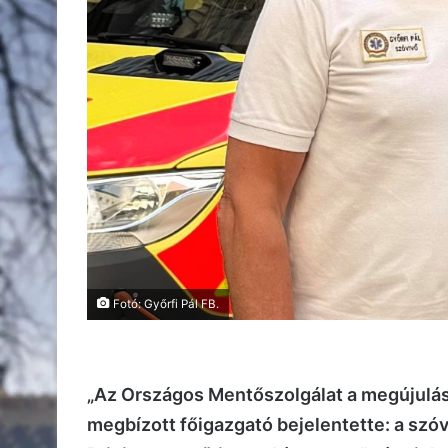
Fotó: Győrfi Pál FB.
„Az Országos Mentőszolgálat a megújulás 
megbízott főigazgató bejelentette: a szóv