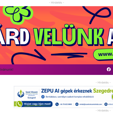
- Hirdetés -
F
kívánunk!
- Hirdetés -
- Hirdetés -