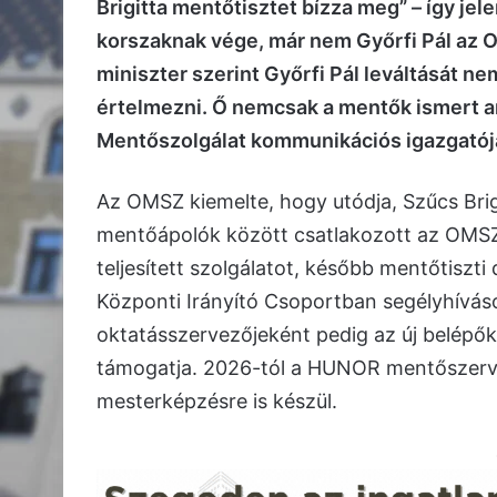
Brigitta mentőtisztet bízza meg” – így jel
korszaknak vége, már nem Győrfi Pál az
miniszter szerint Győrfi Pál leváltását 
értelmezni. Ő nemcsak a mentők ismert a
Mentőszolgálat kommunikációs igazgatója
Az OMSZ kiemelte, hogy utódja, Szűcs Brig
mentőápolók között csatlakozott az OMS
teljesített szolgálatot, később mentőtiszti
Központi Irányító Csoportban segélyhívás
oktatásszervezőjeként pedig az új belépők 
támogatja. 2026-tól a HUNOR mentőszerv
mesterképzésre is készül.