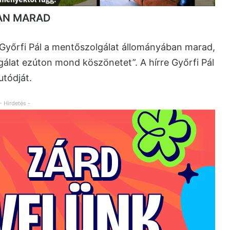
AN MARAD
Győrfi Pál a mentőszolgálat állományában marad,
álat ezúton mond köszönetet”. A hírre Győrfi Pál
utódját.
- Hirdetés -