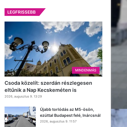
LEGFRISSEBB
MINDENMÁS
Csoda közelít: szerdán részlegesen
eltűnik a Nap Kecskeméten is
2026, augusztus 9. 13:29
Újabb torlódás az M5-ösön,
ezúttal Budapest felé, Inárcsnál
2026, augusztus 9. 11:57