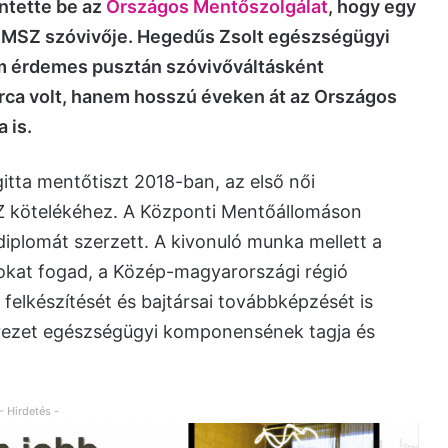
entette be az
Országos Mentőszolgálat
, hogy egy
 OMSZ szóvivője. Hegedűs Zsolt egészségügyi
nem érdemes pusztán szóvivőváltásként
rca volt, hanem hosszú éveken át az Országos
 is.
itta mentőtiszt 2018-ban, az első női
Z kötelékéhez. A Központi Mentőállomáson
 diplomát szerzett. A kivonuló munka mellett a
okat fogad, a Közép-magyarországi régió
felkészítését és bajtársai továbbképzését is
ezet egészségügyi komponensének tagja és
- Hirdetés -