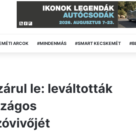
EMÉTI ARCOK
#MINDENMÁS
#SMART KECSKEMÉT
#B
árul le: leváltották
rszágos
óvivőjét