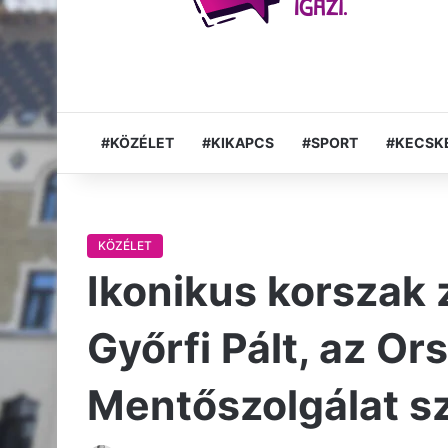
#KÖZÉLET
#KIKAPCS
#SPORT
#KECSK
KÖZÉLET
Ikonikus korszak z
Győrfi Pált, az O
Mentőszolgálat sz