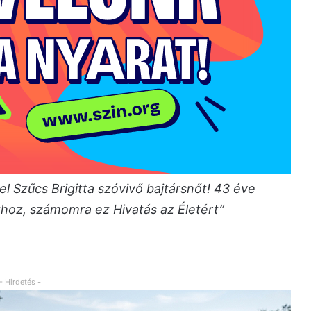
l Szűcs Brigitta szóvivő bajtársnőt! 43 éve
hoz, számomra ez Hivatás az Életért”
- Hirdetés -