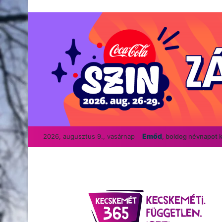
Emőd
2026, augusztus 9., vasárnap
, boldog névnapot 