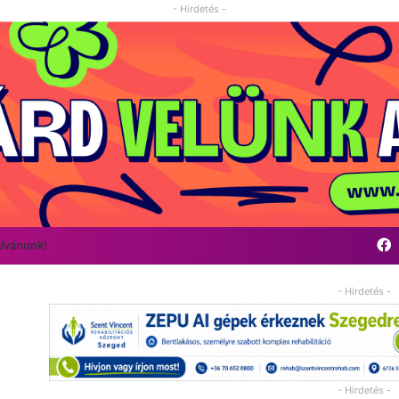
- Hirdetés -
F
kívánunk!
- Hirdetés -
- Hirdetés -