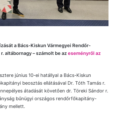
ízását a Bács-Kiskun Vármegyei Rendőr-
 r. altábornagy – számolt be az
eseményről az
tere június 10-ei hatállyal a Bács-Kiskun
apitányi beosztás ellátásával Dr. Tóth Tamás r.
nnepélyes átadását követően dr. Töreki Sándor r.
ányság bűnügyi országos rendőrfőkapitány-
ány mellett.