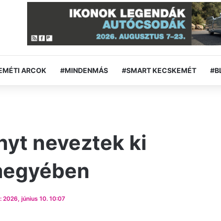
EMÉTI ARCOK
#MINDENMÁS
#SMART KECSKEMÉT
#B
nyt neveztek ki
megyében
 2026, június 10. 10:07