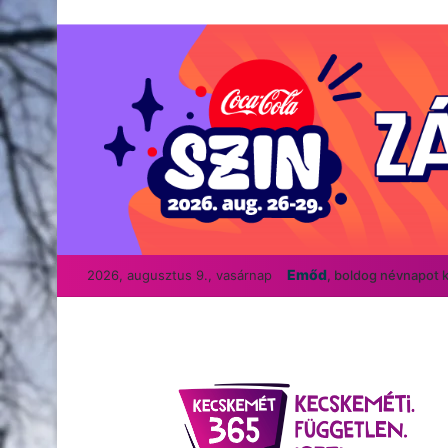
Emőd
2026, augusztus 9., vasárnap
, boldog névnapot 