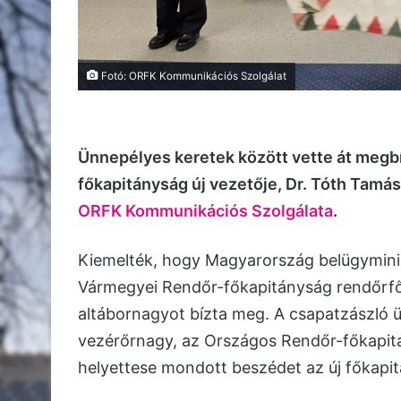
Fotó: ORFK Kommunikációs Szolgálat
Ünnepélyes keretek között vette át megb
főkapitányság új vezetője, Dr. Tóth Tamás
ORFK Kommunikációs Szolgálata
.
Kiemelték, hogy Magyarország belügyminisz
Vármegyei Rendőr-főkapitányság rendőrfők
altábornagyot bízta meg. A csapatzászló ü
vezérőrnagy, az Országos Rendőr-főkapit
helyettese mondott beszédet az új főkapit