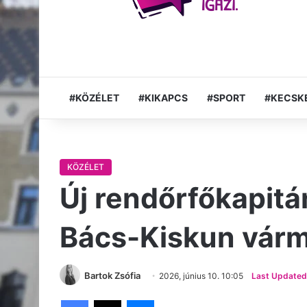
#KÖZÉLET
#KIKAPCS
#SPORT
#KECSK
KÖZÉLET
Új rendőrfőkapitá
Bács-Kiskun vár
Bartok Zsófia
2026, június 10. 10:05
Last Updated:
Facebook
X
Messenger